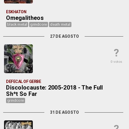
ESKHATON
Omegalitheos
black metal
grindcore
death metal
27 DE AGOSTO
?
0 votos
DEFECAL OF GERBE
Discolocauste: 2005-2018 - The Full
Sh*t So Far
grindcore
31 DE AGOSTO