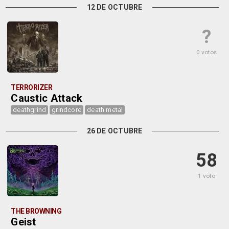
12 DE OCTUBRE
?
0 votos
TERRORIZER
Caustic Attack
deathgrind
grindcore
death metal
26 DE OCTUBRE
58
1 voto
THE BROWNING
Geist