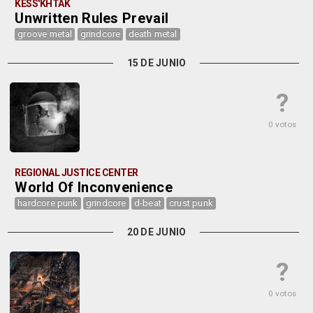
KESS'KHTAK
Unwritten Rules Prevail
groove metal
grindcore
death metal
15 DE JUNIO
?
0 votos
REGIONAL JUSTICE CENTER
World Of Inconvenience
hardcore punk
grindcore
d-beat
crust punk
20 DE JUNIO
?
0 votos