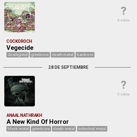
?
0 votos
COCKOROCH
Vegecide
deathgrind
grindcore
death metal
hardcore
28 DE SEPTIEMBRE
?
0 votos
ANAAL NATHRAKH
A New Kind Of Horror
black metal
grindcore
death metal
industrial metal