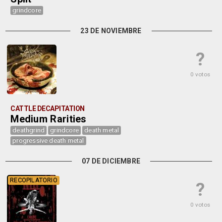
grindcore
23 DE NOVIEMBRE
?
0 votos
CATTLE DECAPITATION
Medium Rarities
deathgrind
grindcore
death metal
progressive death metal
07 DE DICIEMBRE
RECOPILATORIO
?
0 votos