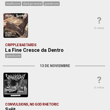
mathcore
sludge metal
grindcore
?
0 votos
CRIPPLE BASTARDS
La Fine Cresce da Dentro
grindcore
13 DE NOVIEMBRE
?
0 votos
CONVULSIONS, NO GOD RHETORIC
Split