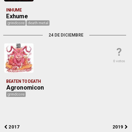
INHUME
Exhume
grindcore
death metal
24 DE DICIEMBRE
?
0 votos
BEATEN TO DEATH
Agronomicon
grindcore
2017
2019