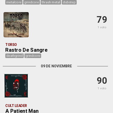
metalcore
grindcore
thrash metal
dubstep
79
1 voto
TORSO
Rastro De Sangre
deathgrind
grindcore
09 DE NOVIEMBRE
90
1 voto
CULT LEADER
A Patient Man