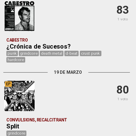
83
1 voto
CABESTRO
¿Crónica de Sucesos?
punk
grindcore
death metal
d-beat
crust punk
hardcore
19 DE MARZO
EP
80
1 voto
CONVULSIONS, RECALCITRANT
Split
grindcore