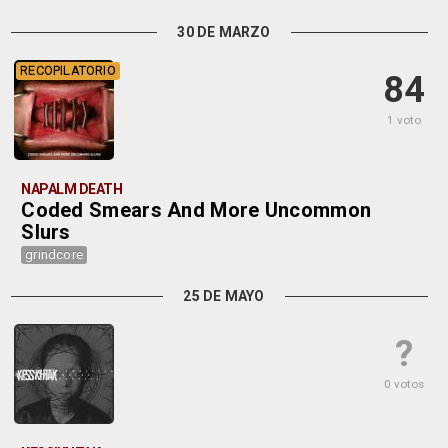
30 DE MARZO
RECOPILATORIO
84
1 voto
NAPALM DEATH
Coded Smears And More Uncommon
Slurs
grindcore
25 DE MAYO
?
0 votos