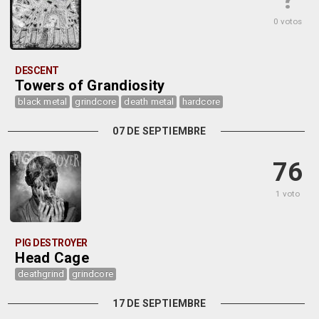
?
0 votos
DESCENT
Towers of Grandiosity
black metal
grindcore
death metal
hardcore
07 DE SEPTIEMBRE
76
1 voto
PIG DESTROYER
Head Cage
deathgrind
grindcore
17 DE SEPTIEMBRE