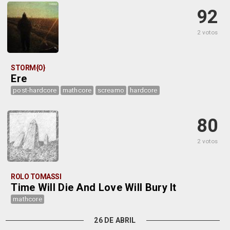
92
2 votos
STORM{O}
Ere
post-hardcore
mathcore
screamo
hardcore
80
2 votos
ROLO TOMASSI
Time Will Die And Love Will Bury It
mathcore
26 DE ABRIL