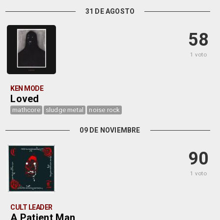
31 DE AGOSTO
58
1 voto
KEN MODE
Loved
mathcore
sludge metal
noise rock
09 DE NOVIEMBRE
90
1 voto
CULT LEADER
A Patient Man