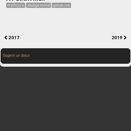
mathcore
sludge metal
grindcore
2017
2019
Sugerir un disco