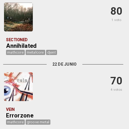
80
1 voto
SECTIONED
Annihilated
mathcore
metalcore
djent
22 DE JUNIO
70
4 votos
VEIN
Errorzone
mathcore
groove metal