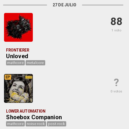
27 DE JULIO
88
1 voto
FRONTIERER
Unloved
mathcore
metalcore
EP
?
0 votos
LOWER AUTOMATION
Shoebox Companion
mathcore
noise rock
post-rock