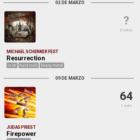
02 DE MARZO
?
0 votos
MICHAEL SCHENKER FEST
Resurrection
rock
hard rock
heavy metal
09 DE MARZO
64
1 voto
JUDAS PRIEST
Firepower