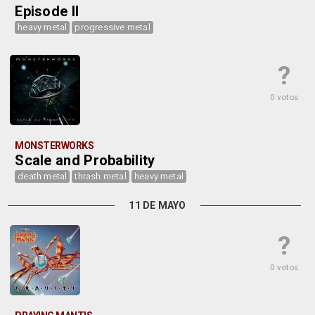
Episode II
heavy metal
progressive metal
?
0 votos
MONSTERWORKS
Scale and Probability
death metal
thrash metal
heavy metal
11 DE MAYO
?
0 votos