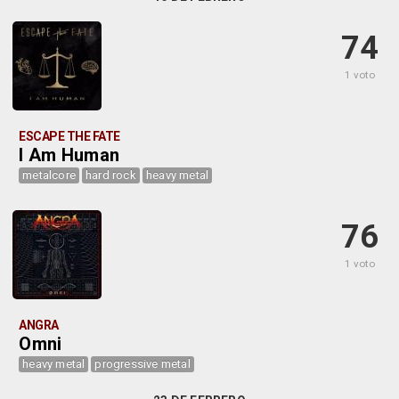
74
1 voto
ESCAPE THE FATE
I Am Human
metalcore
hard rock
heavy metal
76
1 voto
ANGRA
Omni
heavy metal
progressive metal