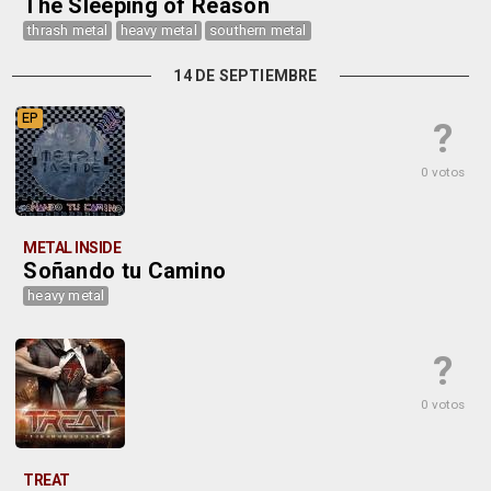
The Sleeping of Reason
thrash metal
heavy metal
southern metal
14 DE SEPTIEMBRE
EP
?
0 votos
METAL INSIDE
Soñando tu Camino
heavy metal
?
0 votos
TREAT