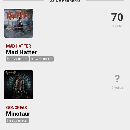
23 DE FEBRERO
70
1 voto
MAD HATTER
Mad Hatter
heavy metal
power metal
?
0 votos
GONOREAS
Minotaur
heavy metal