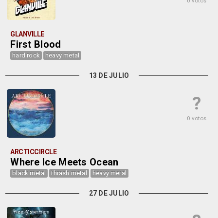
0 votos
GLANVILLE
First Blood
hard rock
heavy metal
13 DE JULIO
?
0 votos
ARCTICCIRCLE
Where Ice Meets Ocean
black metal
thrash metal
heavy metal
27 DE JULIO