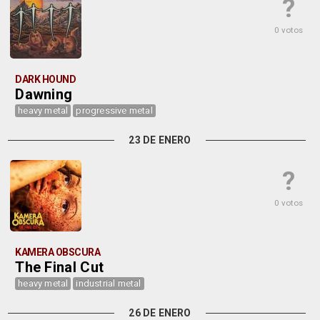
?
0 votos
DARK HOUND
Dawning
heavy metal
progressive metal
23 DE ENERO
?
0 votos
KAMERA OBSCURA
The Final Cut
heavy metal
industrial metal
26 DE ENERO