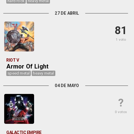
hard rock
heavy metal
27 DE ABRIL
81
1 voto
RIOT V
Armor Of Light
speed metal
heavy metal
04 DE MAYO
?
0 votos
GALACTIC EMPIRE