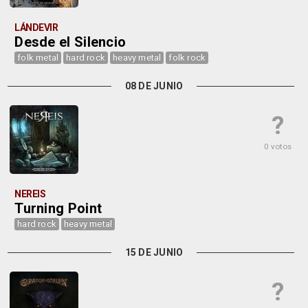
LÁNDEVIR
Desde el Silencio
folk metal
hard rock
heavy metal
folk rock
08 DE JUNIO
?
0 votos
NEREIS
Turning Point
hard rock
heavy metal
15 DE JUNIO
?