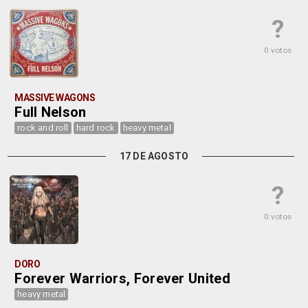
?
0 votos
MASSIVE WAGONS
Full Nelson
rock and roll
hard rock
heavy metal
17 DE AGOSTO
?
0 votos
DORO
Forever Warriors, Forever United
heavy metal