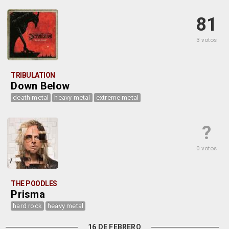
81
3 votos
TRIBULATION
Down Below
death metal
heavy metal
extreme metal
?
0 votos
THE POODLES
Prisma
hard rock
heavy metal
16 DE FEBRERO