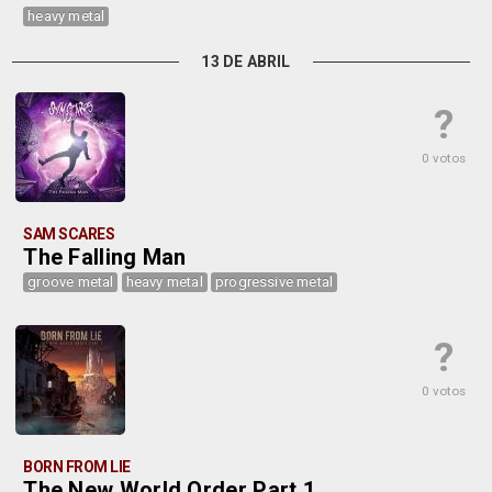
heavy metal
13 DE ABRIL
?
0 votos
SAM SCARES
The Falling Man
groove metal
heavy metal
progressive metal
?
0 votos
BORN FROM LIE
The New World Order Part 1