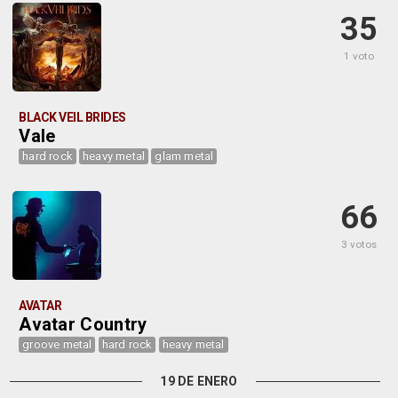
35
1 voto
BLACK VEIL BRIDES
Vale
hard rock
heavy metal
glam metal
66
3 votos
AVATAR
Avatar Country
groove metal
hard rock
heavy metal
19 DE ENERO