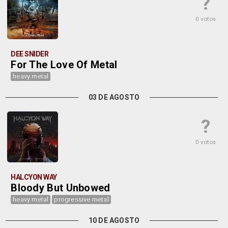
?
0 votos
DEE SNIDER
For The Love Of Metal
heavy metal
03 DE AGOSTO
?
0 votos
HALCYON WAY
Bloody But Unbowed
heavy metal
progressive metal
10 DE AGOSTO