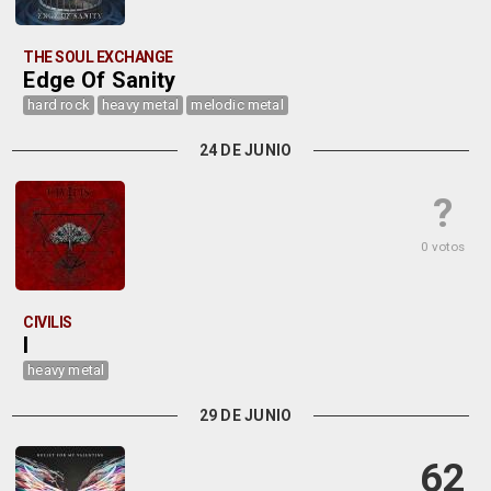
THE SOUL EXCHANGE
Edge Of Sanity
hard rock
heavy metal
melodic metal
24 DE JUNIO
?
0 votos
CIVILIS
I
heavy metal
29 DE JUNIO
62