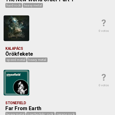
hard rock
heavy metal
?
0 votos
KALAPÁCS
Örökfekete
speed metal
heavy metal
?
0 votos
STONEFIELD
Far From Earth
heavy metal
psychedelic rock
garage rock