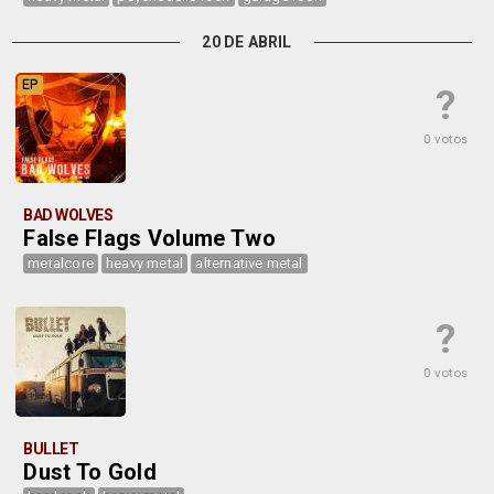
20 DE ABRIL
EP
?
0 votos
BAD WOLVES
False Flags Volume Two
metalcore
heavy metal
alternative metal
?
0 votos
BULLET
Dust To Gold