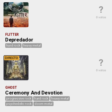
?
0 votos
FLITTER
Depredador
hard rock
heavy metal
DIRECTO
?
0 votos
GHOST
Ceremony And Devotion
progressive rock
hard rock
heavy metal
psychedelic rock
doom metal