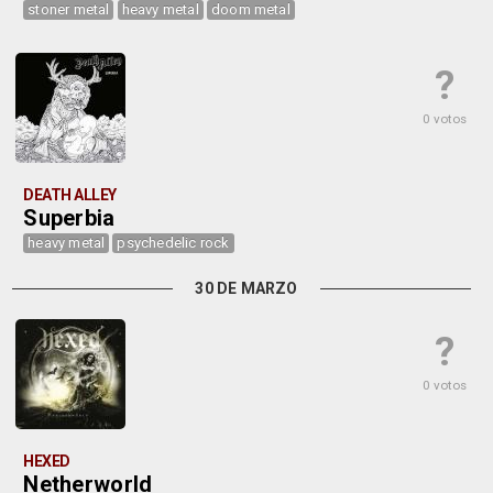
stoner metal
heavy metal
doom metal
?
0 votos
DEATH ALLEY
Superbia
heavy metal
psychedelic rock
30 DE MARZO
?
0 votos
HEXED
Netherworld