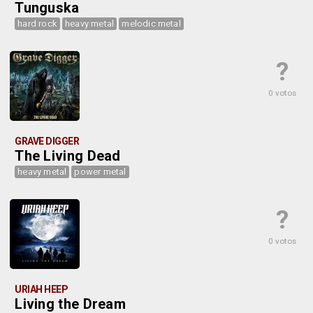
Tunguska
hard rock
heavy metal
melodic metal
?
0 votos
GRAVE DIGGER
The Living Dead
heavy metal
power metal
?
0 votos
URIAH HEEP
Living the Dream