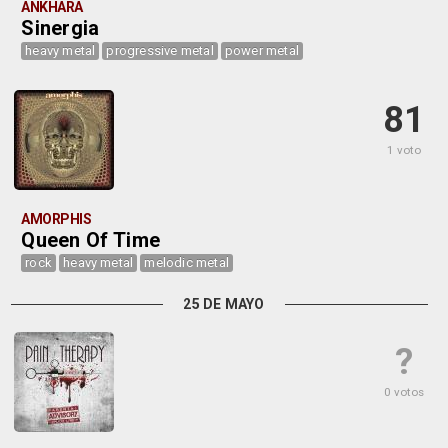
ANKHARA
Sinergia
heavy metal
progressive metal
power metal
81
1 voto
AMORPHIS
Queen Of Time
rock
heavy metal
melodic metal
25 DE MAYO
?
0 votos