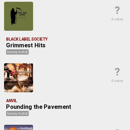
?
0 votos
BLACK LABEL SOCIETY
Grimmest Hits
heavy metal
?
0 votos
ANVIL
Pounding the Pavement
heavy metal