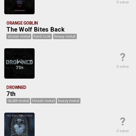
0 votos
ORANGE GOBLIN
The Wolf Bites Back
stoner metal
hard rock
heavy metal
?
0 votos
DROWNED
7th
death metal
thrash metal
heavy metal
?
0 votos