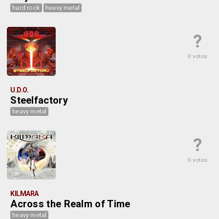
hard rock
heavy metal
?
0 votos
U.D.O.
Steelfactory
heavy metal
?
0 votos
KILMARA
Across the Realm of Time
heavy metal