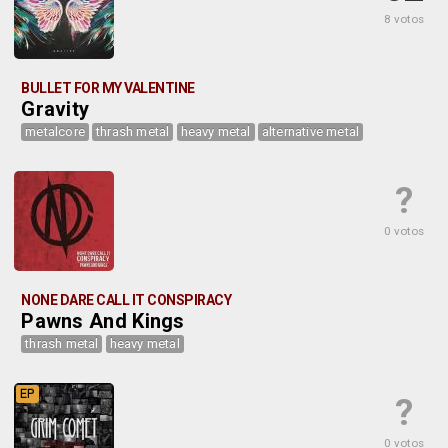
8 votos
BULLET FOR MY VALENTINE
Gravity
metalcore
thrash metal
heavy metal
alternative metal
?
0 votos
NONE DARE CALL IT CONSPIRACY
Pawns And Kings
thrash metal
heavy metal
EP
?
0 votos