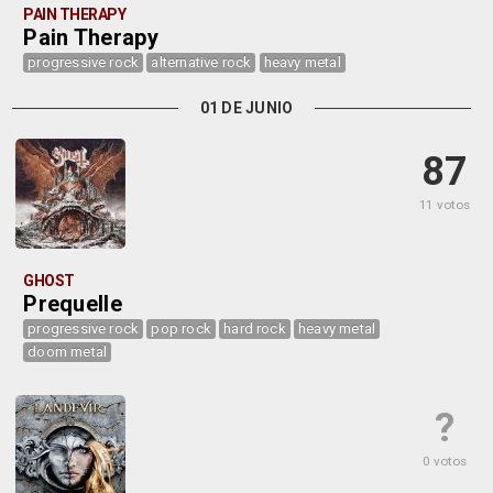
PAIN THERAPY
Pain Therapy
progressive rock
alternative rock
heavy metal
01 DE JUNIO
87
11 votos
GHOST
Prequelle
progressive rock
pop rock
hard rock
heavy metal
doom metal
?
0 votos