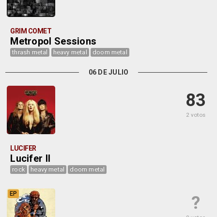
GRIM COMET
Metropol Sessions
thrash metal
heavy metal
doom metal
06 DE JULIO
83
2 votos
LUCIFER
Lucifer II
rock
heavy metal
doom metal
EP
?