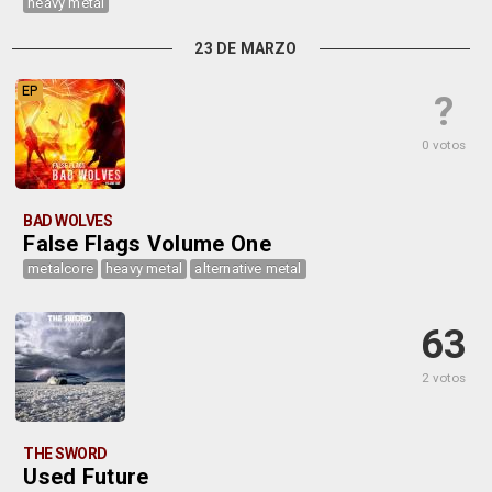
heavy metal
23 DE MARZO
EP
?
0 votos
BAD WOLVES
False Flags Volume One
metalcore
heavy metal
alternative metal
63
2 votos
THE SWORD
Used Future