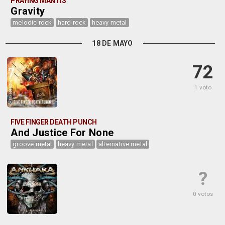
PRAYING MANTIS
Gravity
melodic rock
hard rock
heavy metal
18 DE MAYO
72
1 voto
FIVE FINGER DEATH PUNCH
And Justice For None
groove metal
heavy metal
alternative metal
?
0 votos