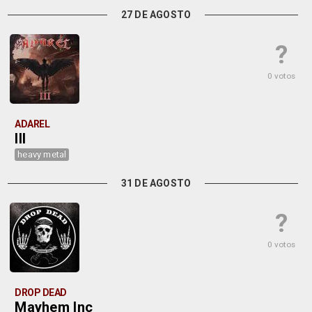
27 DE AGOSTO
?
0 votos
ADAREL
III
heavy metal
31 DE AGOSTO
?
0 votos
DROP DEAD
Mayhem Inc