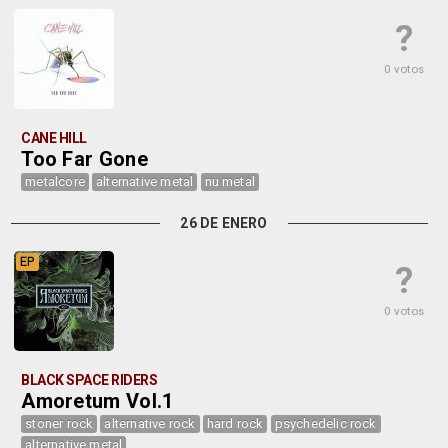
?
0 votos
CANE HILL
Too Far Gone
metalcore
alternative metal
nu metal
26 DE ENERO
EP
?
0 votos
BLACK SPACE RIDERS
Amoretum Vol.1
stoner rock
alternative rock
hard rock
psychedelic rock
alternative metal