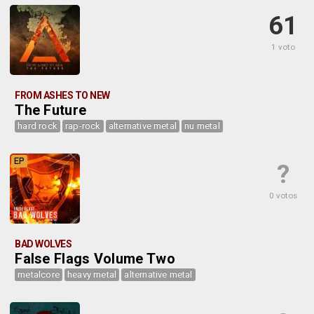
61
1 voto
FROM ASHES TO NEW
The Future
hard rock
rap-rock
alternative metal
nu metal
EP
?
0 votos
BAD WOLVES
False Flags Volume Two
metalcore
heavy metal
alternative metal