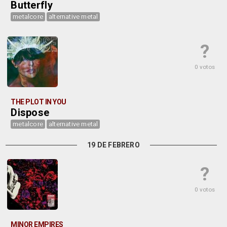
Butterfly
metalcore
alternative metal
?
0 votos
THE PLOT IN YOU
Dispose
metalcore
alternative metal
19 DE FEBRERO
?
0 votos
MINOR EMPIRES