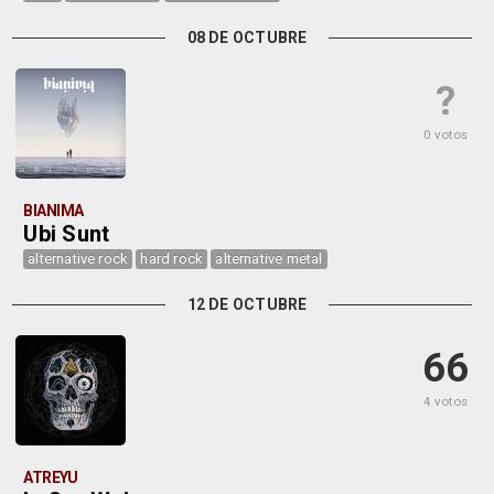
08 DE OCTUBRE
?
0 votos
BIANIMA
Ubi Sunt
alternative rock
hard rock
alternative metal
12 DE OCTUBRE
66
4 votos
ATREYU