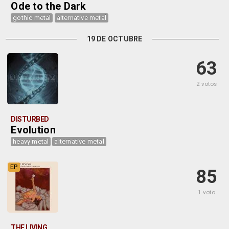
Ode to the Dark
gothic metal
alternative metal
19 DE OCTUBRE
63
2 votos
DISTURBED
Evolution
heavy metal
alternative metal
EP
85
1 voto
THE LIVING