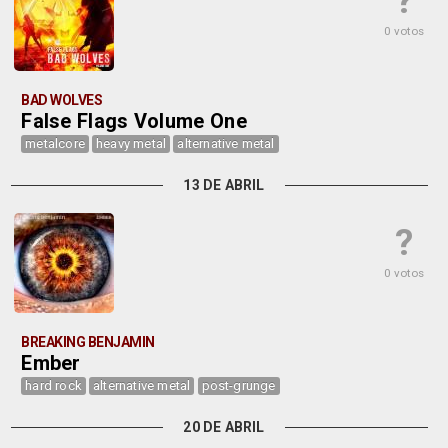
?
0 votos
BAD WOLVES
False Flags Volume One
metalcore
heavy metal
alternative metal
13 DE ABRIL
?
0 votos
BREAKING BENJAMIN
Ember
hard rock
alternative metal
post-grunge
20 DE ABRIL