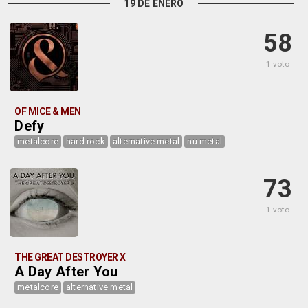
19 DE ENERO
58
1 voto
OF MICE & MEN
Defy
metalcore
hard rock
alternative metal
nu metal
73
1 voto
THE GREAT DESTROYER X
A Day After You
metalcore
alternative metal