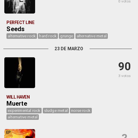
0 votos
PERFECT LINE
Seeds
alternative rock
hard rock
grunge
alternative metal
23 DE MARZO
90
3 votos
WILL HAVEN
Muerte
experimental rock
sludge metal
noise rock
alternative metal
EP