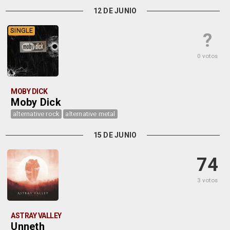
12 DE JUNIO
SINGLE
?
0 votos
MOBY DICK
Moby Dick
alternative rock
alternative metal
15 DE JUNIO
74
3 votos
ASTRAY VALLEY
Unneth