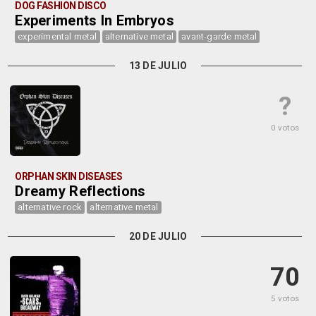
DOG FASHION DISCO
Experiments In Embryos
experimental metal
alternative metal
avant-garde metal
13 DE JULIO
?
0 votos
ORPHAN SKIN DISEASES
Dreamy Reflections
alternative rock
alternative metal
20 DE JULIO
70
5 votos