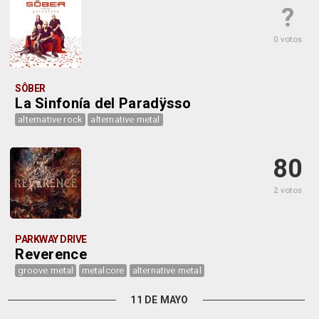
?
0 votos
SÔBER
La Sinfonía del Paradÿsso
alternative rock
alternative metal
80
2 votos
PARKWAY DRIVE
Reverence
groove metal
metalcore
alternative metal
11 DE MAYO