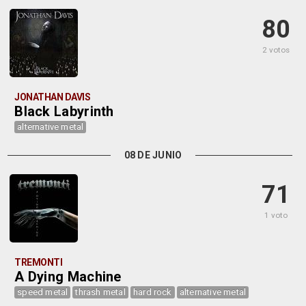
80
2 votos
JONATHAN DAVIS
Black Labyrinth
alternative metal
08 DE JUNIO
71
1 voto
TREMONTI
A Dying Machine
speed metal
thrash metal
hard rock
alternative metal