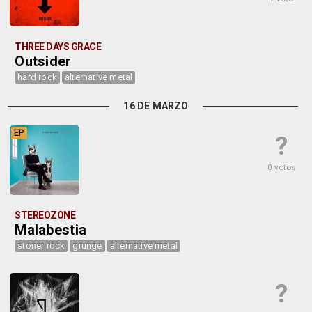
THREE DAYS GRACE
Outsider
hard rock
alternative metal
16 DE MARZO
EP
?
0 votos
STEREOZONE
Malabestia
stoner rock
grunge
alternative metal
?