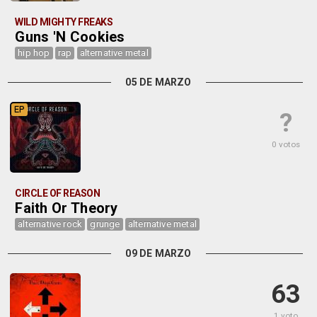
WILD MIGHTY FREAKS
Guns 'N Cookies
hip hop
rap
alternative metal
05 DE MARZO
EP
?
0 votos
CIRCLE OF REASON
Faith Or Theory
alternative rock
grunge
alternative metal
09 DE MARZO
63
1 voto