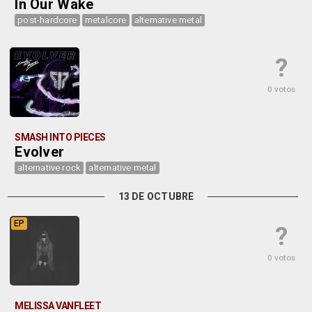
In Our Wake
post-hardcore
metalcore
alternative metal
?
0 votos
SMASH INTO PIECES
Evolver
alternative rock
alternative metal
13 DE OCTUBRE
EP
?
0 votos
MELISSA VANFLEET