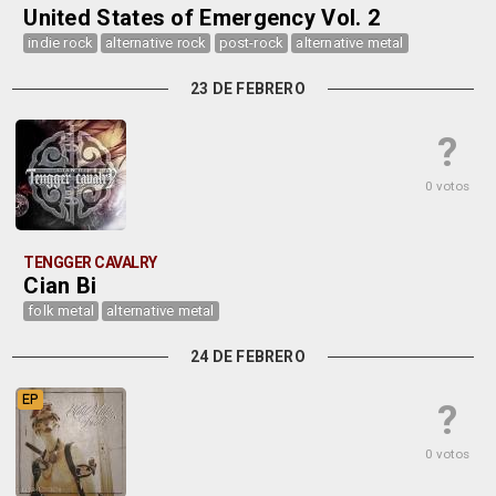
United States of Emergency Vol. 2
indie rock
alternative rock
post-rock
alternative metal
23 DE FEBRERO
?
0 votos
TENGGER CAVALRY
Cian Bi
folk metal
alternative metal
24 DE FEBRERO
EP
?
0 votos