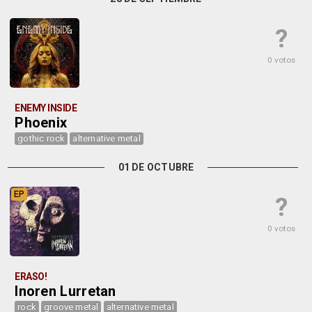
?
0 votos
ENEMY INSIDE
Phoenix
gothic rock
alternative metal
01 DE OCTUBRE
EP
?
0 votos
ERASO!
Inoren Lurretan
rock
groove metal
alternative metal