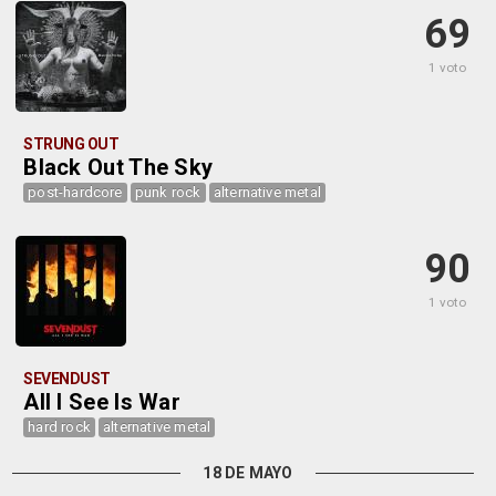
69
1 voto
STRUNG OUT
Black Out The Sky
post-hardcore
punk rock
alternative metal
90
1 voto
SEVENDUST
All I See Is War
hard rock
alternative metal
18 DE MAYO