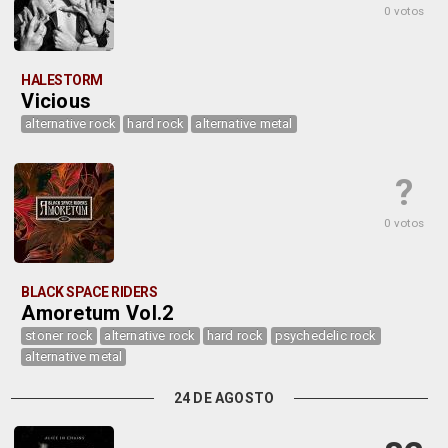
0 votos
HALESTORM
Vicious
alternative rock
hard rock
alternative metal
?
0 votos
BLACK SPACE RIDERS
Amoretum Vol.2
stoner rock
alternative rock
hard rock
psychedelic rock
alternative metal
24 DE AGOSTO