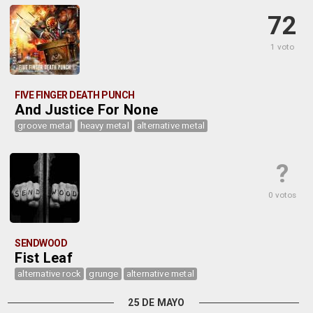
72
1 voto
FIVE FINGER DEATH PUNCH
And Justice For None
groove metal
heavy metal
alternative metal
?
0 votos
SENDWOOD
Fist Leaf
alternative rock
grunge
alternative metal
25 DE MAYO