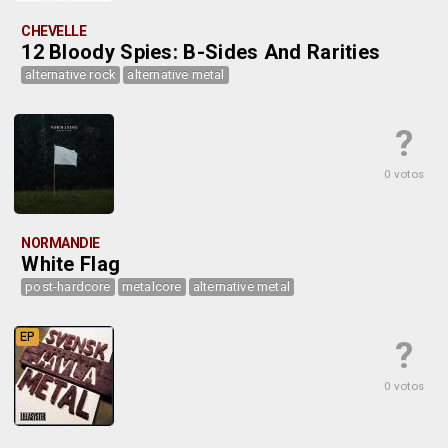
CHEVELLE
12 Bloody Spies: B-Sides And Rarities
alternative rock
alternative metal
?
0 votos
NORMANDIE
White Flag
post-hardcore
metalcore
alternative metal
EP
?
0 votos