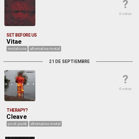
?
0 votos
SET BEFORE US
Vitae
metalcore
alternative metal
21 DE SEPTIEMBRE
?
0 votos
THERAPY?
Cleave
post-punk
alternative metal