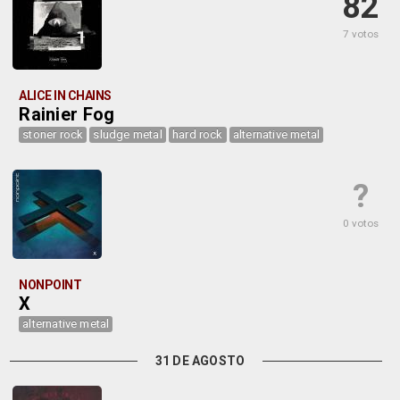
82
7 votos
ALICE IN CHAINS
Rainier Fog
stoner rock
sludge metal
hard rock
alternative metal
?
0 votos
NONPOINT
X
alternative metal
31 DE AGOSTO