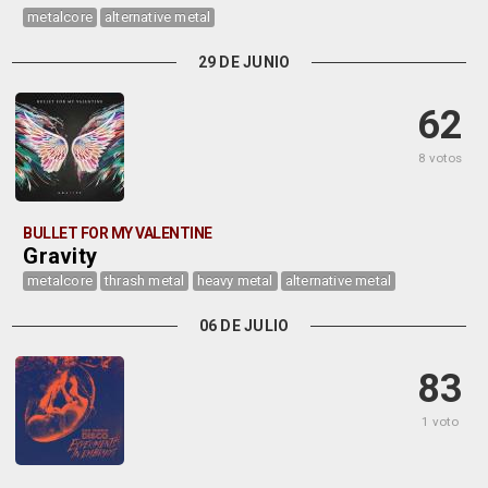
metalcore
alternative metal
29 DE JUNIO
62
8 votos
BULLET FOR MY VALENTINE
Gravity
metalcore
thrash metal
heavy metal
alternative metal
06 DE JULIO
83
1 voto