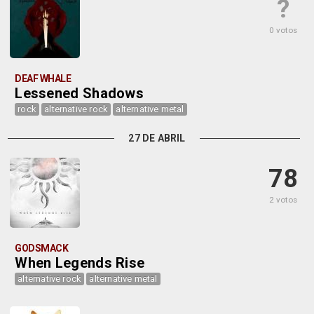
?
0 votos
DEAF WHALE
Lessened Shadows
rock
alternative rock
alternative metal
27 DE ABRIL
78
2 votos
GODSMACK
When Legends Rise
alternative rock
alternative metal