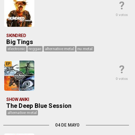
?
0 votos
SKINDRED
Big Tings
electronic
reggae
alternative metal
nu metal
EP
?
0 votos
SHOW ANIKI
The Deep Blue Session
alternative metal
04 DE MAYO