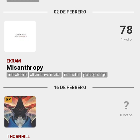
02 DE FEBRERO
78
1 voto
EKRAM
Misanthropy
metalcore
alternative metal
nu metal
post-grunge
16 DE FEBRERO
EP
?
0 votos
THORNHILL