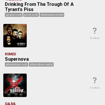
Drinking From The Trough Of A
Tyrant's Piss
space rock
post-rock
alternative metal
?
0 votos
ROMEO
Supernova
alternative rock
alternative metal
?
0 votos
SALIVA