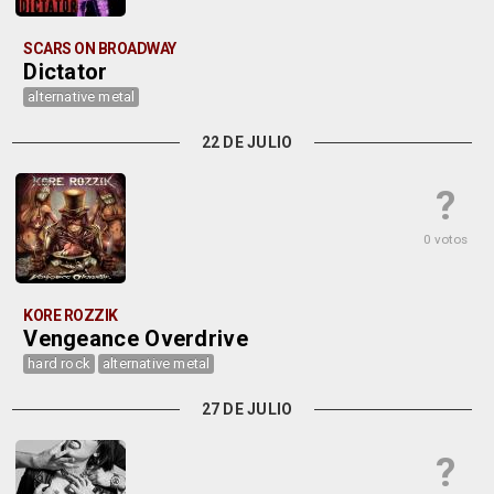
SCARS ON BROADWAY
Dictator
alternative metal
22 DE JULIO
?
0 votos
KORE ROZZIK
Vengeance Overdrive
hard rock
alternative metal
27 DE JULIO
?