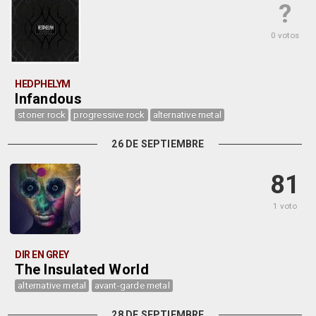
?
0 votos
HEDPHELYM
Infandous
stoner rock
progressive rock
alternative metal
26 DE SEPTIEMBRE
81
1 voto
DIR EN GREY
The Insulated World
alternative metal
avant-garde metal
28 DE SEPTIEMBRE