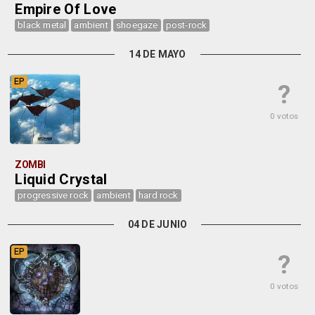
Empire Of Love
black metal
ambient
shoegaze
post-rock
14 DE MAYO
EP
?
0 votos
ZOMBI
Liquid Crystal
progressive rock
ambient
hard rock
04 DE JUNIO
EP
?
0 votos