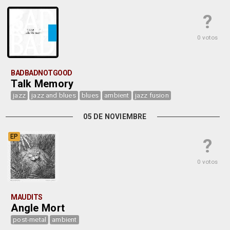
?
0 votos
BADBADNOTGOOD
Talk Memory
jazz
jazz and blues
blues
ambient
jazz fusion
05 DE NOVIEMBRE
EP
?
0 votos
MAUDITS
Angle Mort
post-metal
ambient