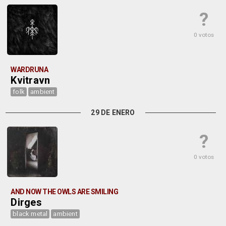
?
0 votos
WARDRUNA
Kvitravn
folk
ambient
29 DE ENERO
?
0 votos
AND NOW THE OWLS ARE SMILING
Dirges
black metal
ambient