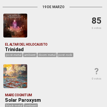
19 DE MARZO
85
6 votos
EL ALTAR DEL HOLOCAUSTO
Trinidad
post-metal
ambient
doom metal
post-rock
?
0 votos
MARE COGNITUM
Solar Paroxysm
black metal
ambient