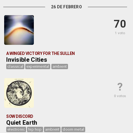
26 DE FEBRERO
70
1 voto
A WINGED VICTORY FOR THE SULLEN
Invisible Cities
classical
experimental
ambient
?
0 votos
SOW DISCORD
Quiet Earth
electronic
hip hop
ambient
doom metal