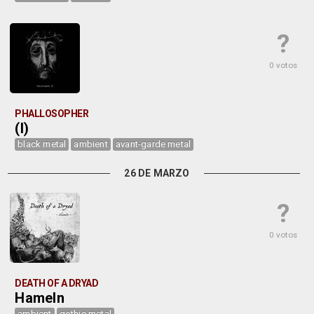
?
0 votos
PHALLOSOPHER
(I)
black metal
ambient
avant-garde metal
26 DE MARZO
?
0 votos
DEATH OF A DRYAD
Hameln
ambient
gothic metal