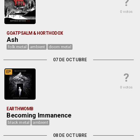
?
0 votos
GOATPSALM & HORTHODOX
Ash
folk metal
ambient
doom metal
07 DE OCTUBRE
EP
?
0 votos
EARTHWOMB
Becoming Immanence
black metal
ambient
08 DE OCTUBRE