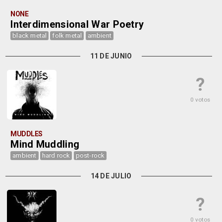
NONE
Interdimensional War Poetry
black metal
folk metal
ambient
11 DE JUNIO
?
0 votos
MUDDLES
Mind Muddling
ambient
hard rock
post-rock
14 DE JULIO
?
0 votos