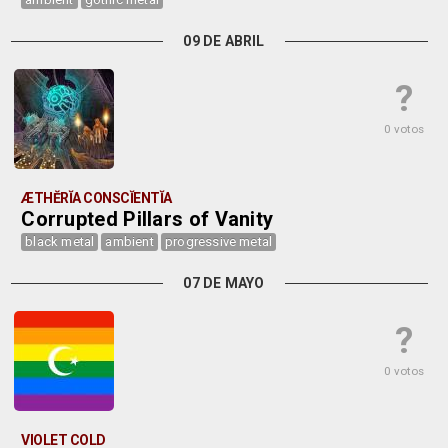
09 DE ABRIL
?
0 votos
ÆTHĔRĬA CONSCĬENTĬA
Corrupted Pillars of Vanity
black metal
ambient
progressive metal
07 DE MAYO
?
0 votos
VIOLET COLD