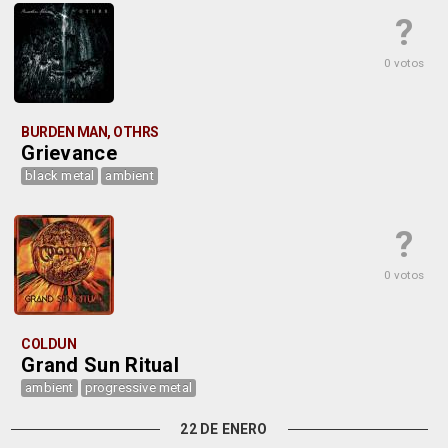
?
0 votos
BURDEN MAN, OTHRS
Grievance
black metal
ambient
?
0 votos
COLDUN
Grand Sun Ritual
ambient
progressive metal
22 DE ENERO