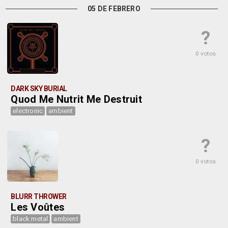
05 DE FEBRERO
?
0 votos
DARK SKY BURIAL
Quod Me Nutrit Me Destruit
electronic
ambient
?
0 votos
BLURR THROWER
Les Voûtes
black metal
ambient