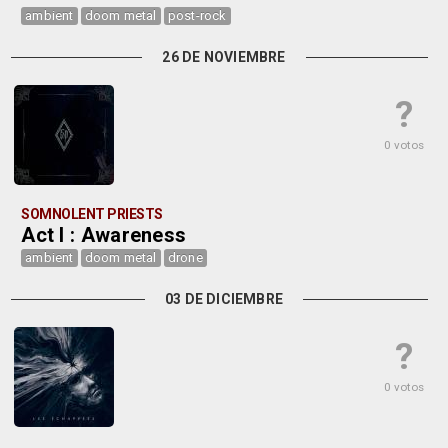
ambient
doom metal
post-rock
26 DE NOVIEMBRE
?
0 votos
SOMNOLENT PRIESTS
Act I : Awareness
ambient
doom metal
drone
03 DE DICIEMBRE
?
0 votos