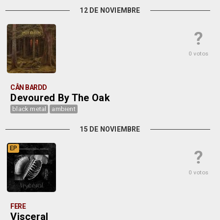
12 DE NOVIEMBRE
?
0 votos
CÂN BARDD
Devoured By The Oak
black metal
ambient
15 DE NOVIEMBRE
EP
?
0 votos
FERE
Visceral