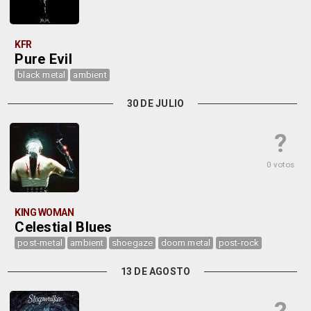
KFR
Pure Evil
black metal
ambient
30 DE JULIO
?
0 votos
KING WOMAN
Celestial Blues
post-metal
ambient
shoegaze
doom metal
post-rock
13 DE AGOSTO