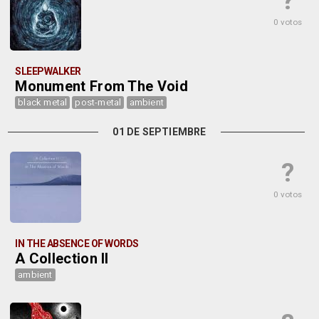
?
0 votos
SLEEPWALKER
Monument From The Void
black metal
post-metal
ambient
01 DE SEPTIEMBRE
?
0 votos
IN THE ABSENCE OF WORDS
A Collection II
ambient