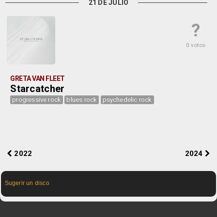
21 DE JULIO
?
0 votos
GRETA VAN FLEET
Starcatcher
progressive rock
blues rock
psychedelic rock
2022
2024
Sugerir un disco