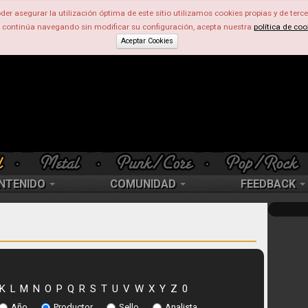
der asegurar la utilización óptima de este sitio utilizamos cookies propias y de terce
d continúa navegando sin modificar su configuración, acepta nuestra
política de coo
Aceptar Cookies
NTENIDO
COMUNIDAD
FEEDBACK
K
L
M
N
O
P
Q
R
S
T
U
V
W
X
Y
Z
0
Año
Productor
Sello
Analista