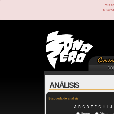
Para po
Si uste
CO
ANÁLISIS
Búsqueda de análisis
A
B
C
D
E
F
G
H
I
J
Grupo
Disco