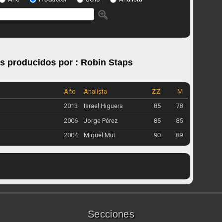
os producidos por :
Robin Staps
Año
Analista
ZZ
M
2013
Israel Higuera
85
78
2006
Jorge Pérez
85
85
2004
Miquel Mut
90
89
Secciones