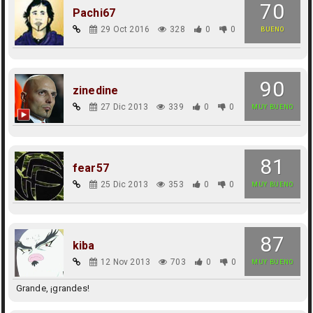
70
Pachi67
29 Oct 2016
328
0
0
BUENO
90
zinedine
27 Dic 2013
339
0
0
MUY BUENO
81
fear57
25 Dic 2013
353
0
0
MUY BUENO
87
kiba
12 Nov 2013
703
0
0
MUY BUENO
Grande, ¡grandes!