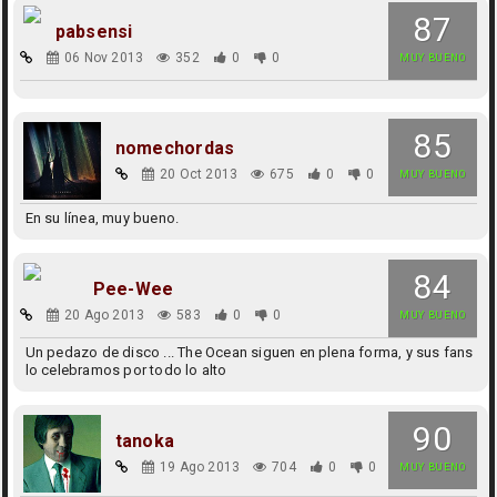
87
pabsensi
06 Nov 2013
352
0
0
MUY BUENO
85
nomechordas
20 Oct 2013
675
0
0
MUY BUENO
En su línea, muy bueno.
84
Pee-Wee
20 Ago 2013
583
0
0
MUY BUENO
Un pedazo de disco ... The Ocean siguen en plena forma, y sus fans
lo celebramos por todo lo alto
90
tanoka
19 Ago 2013
704
0
0
MUY BUENO