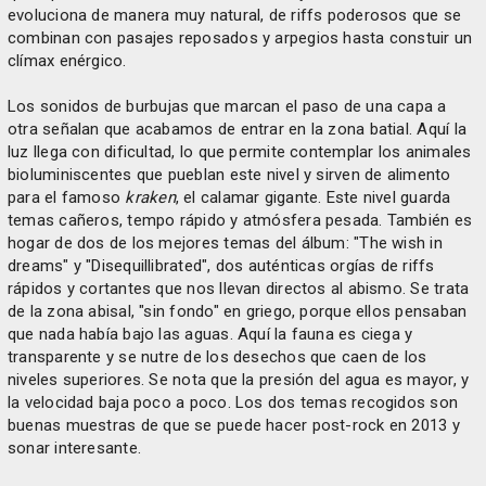
evoluciona de manera muy natural, de riffs poderosos que se
combinan con pasajes reposados y arpegios hasta constuir un
clímax enérgico.
Los sonidos de burbujas que marcan el paso de una capa a
otra señalan que acabamos de entrar en la zona batial. Aquí la
luz llega con dificultad, lo que permite contemplar los animales
bioluminiscentes que pueblan este nivel y sirven de alimento
para el famoso
kraken
, el calamar gigante. Este nivel guarda
temas cañeros, tempo rápido y atmósfera pesada. También es
hogar de dos de los mejores temas del álbum: "The wish in
dreams" y "Disequillibrated", dos auténticas orgías de riffs
rápidos y cortantes que nos llevan directos al abismo. Se trata
de la zona abisal, "sin fondo" en griego, porque ellos pensaban
que nada había bajo las aguas. Aquí la fauna es ciega y
transparente y se nutre de los desechos que caen de los
niveles superiores. Se nota que la presión del agua es mayor, y
la velocidad baja poco a poco. Los dos temas recogidos son
buenas muestras de que se puede hacer post-rock en 2013 y
sonar interesante.