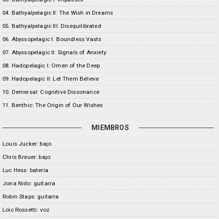
04. Bathyalpelagic II: The Wish in Dreams
05. Bathyalpelagic III: Disequilibrated
06. Abyssopelagic I: Boundless Vasts
07. Abyssopelagic II: Signals of Anxiety
08. Hadopelagic I: Omen of the Deep
09. Hadopelagic II: Let Them Believe
10. Demersal: Cognitive Dissonance
11. Benthic: The Origin of Our Wishes
MIEMBROS
Louis Jucker: bajo
Chris Breuer: bajo
Luc Hess: batería
Jona Nido: guitarra
Robin Staps: guitarra
Loïc Rossetti: voz