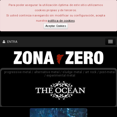
Para poder asegurar la utilización óptima de este sitio utilizamos
cookies propias y de terceros.
Si usted continúa navegando sin modificar su configuración, acepta
nuestra
política de cookies
.
Aceptar Cookies
ENTRA
CONTENIDO
progressive metal / alternative metal / sludge metal / art rock / post-metal
COMUNIDAD
/ experimental metal
FEEEDBACK
FOROS