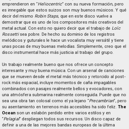
emprendieron en "
Heliocentric
" con su nueva formación, pero
es innegable que estos suizos son muy buenos músicos. Y qué
decir del mismo
Robin
Staps
, que en este disco vuelve a
demostrar que es uno de los compositores más creativos del
metal actual. Con esto no quiero decir que el trabajo de
Loïc
Rossetti
sea pobre. De hecho su dominio de los registros
melódicos y guturales le hace un vocalista muy versátil y tiene
unas pocas de muy buenas melodías. Simplemente, creo que el
disco instrumental hace más justicia al trabajo del grupo.
Un trabajo realmente bueno que nos ofrece un concepto
interesante y muy buena música. Con un arsenal de canciones
que se mueven desde el metal más técnico y retorcido al post-
rock más espacial, incluye momentos de caña impagables
combinados con pasajes realmente bellos y evocadores, con
una atmósfera submarina realmente conseguida. Puede que no
sea una obra tan colosal como el ya lejano "
Precambrian
", pero
su asentamiento en terrenos más accesibles ha sido feliz.
The
Ocean
son un eslabón perdido entre varios estilos y en
"
Pelagial
" despliegan todos sus recursos. Un disco capaz de
definir a una de las mejores bandas europeas de la última