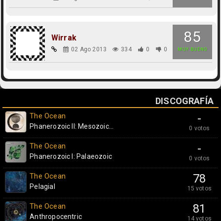
85
Wirrak
02 Ago 2013
334
0
0
MUY BUENO
DISCOGRAFÍA
The Ocean
-
Phanerozoic II: Mesozoic...
0 votos
The Ocean
-
Phanerozoic I: Palaeozoic
0 votos
The Ocean
78
Pelagial
15 votos
The Ocean
81
Anthropocentric
14 votos