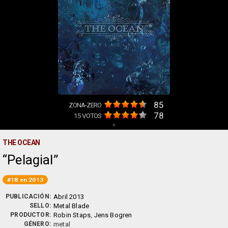
85
ZONA-ZERO
78
15
VOTOS
+
THE OCEAN
Pelagial
#18 en 2013
PUBLICACIÓN:
Abril 2013
SELLO:
Metal Blade
PRODUCTOR:
Robin Staps
,
Jens Bogren
GÉNERO:
metal