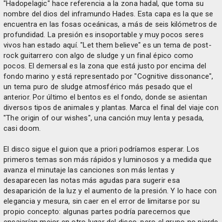
"Hadopelagic" hace referencia a la zona hadal, que toma su
nombre del dios del inframundo Hades. Esta capa es la que se
encuentra en las fosas oceánicas, a más de seis kilómetros de
profundidad. La presión es insoportable y muy pocos seres
vivos han estado aquí. "Let them believe" es un tema de post-
rock guitarrero con algo de sludge y un final épico como
pocos. El demersal es la zona que está justo por encima del
fondo marino y está representado por "Cognitive dissonance",
un tema puro de sludge atmosférico más pesado que el
anterior. Por último el bentos es el fondo, donde se asientan
diversos tipos de animales y plantas. Marca el final del viaje con
"The origin of our wishes", una canción muy lenta y pesada,
casi doom.
El disco sigue el guion que a priori podríamos esperar. Los
primeros temas son más rápidos y luminosos y a medida que
avanza el minutaje las canciones son más lentas y
desaparecen las notas más agudas para sugerir esa
desaparición de la luz y el aumento de la presión. Y lo hace con
elegancia y mesura, sin caer en el error de limitarse por su
propio concepto: algunas partes podría parecernos que