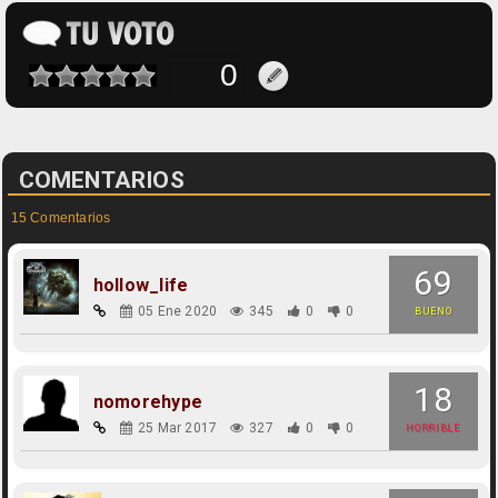
COMENTARIOS
15 Comentarios
69
hollow_life
05 Ene 2020
345
0
0
BUENO
18
nomorehype
25 Mar 2017
327
0
0
HORRIBLE