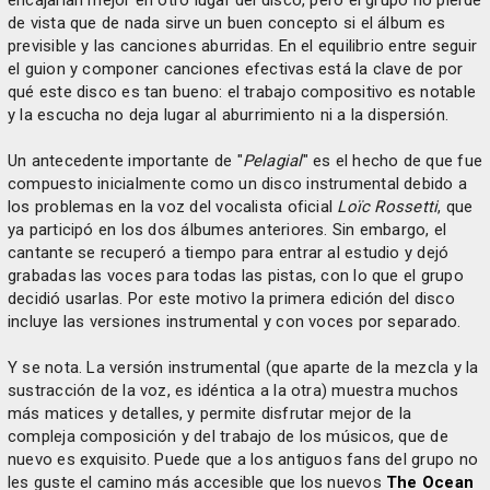
encajarían mejor en otro lugar del disco, pero el grupo no pierde
de vista que de nada sirve un buen concepto si el álbum es
previsible y las canciones aburridas. En el equilibrio entre seguir
el guion y componer canciones efectivas está la clave de por
qué este disco es tan bueno: el trabajo compositivo es notable
y la escucha no deja lugar al aburrimiento ni a la dispersión.
Un antecedente importante de "
Pelagial
" es el hecho de que fue
compuesto inicialmente como un disco instrumental debido a
los problemas en la voz del vocalista oficial
Loïc Rossetti
, que
ya participó en los dos álbumes anteriores. Sin embargo, el
cantante se recuperó a tiempo para entrar al estudio y dejó
grabadas las voces para todas las pistas, con lo que el grupo
decidió usarlas. Por este motivo la primera edición del disco
incluye las versiones instrumental y con voces por separado.
Y se nota. La versión instrumental (que aparte de la mezcla y la
sustracción de la voz, es idéntica a la otra) muestra muchos
más matices y detalles, y permite disfrutar mejor de la
compleja composición y del trabajo de los músicos, que de
nuevo es exquisito. Puede que a los antiguos fans del grupo no
les guste el camino más accesible que los nuevos
The Ocean