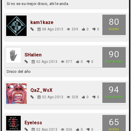
Si no es su mejor disco, ahí le anda.
80
kam1kaze
08 Ago 2013
339
0
0
BUENO
90
SHalien
02 Ago 2013
577
0
0
MUY BUENO
Disco del año
94
QaZ_WsX
02 Ago 2013
328
0
0
MUY BUENO
65
Eyeless
02 Ago 2013
336
0
0
BUENO