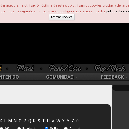
der asegurar la utilización óptima de este sitio utilizamos cookies propias y de terce
d continúa navegando sin modificar su configuración, acepta nuestra
política de coo
Aceptar Cookies
NTENIDO
COMUNIDAD
FEEDBACK
K
L
M
N
O
P
Q
R
S
T
U
V
W
X
Y
Z
0
Año
Productor
Sello
Analista