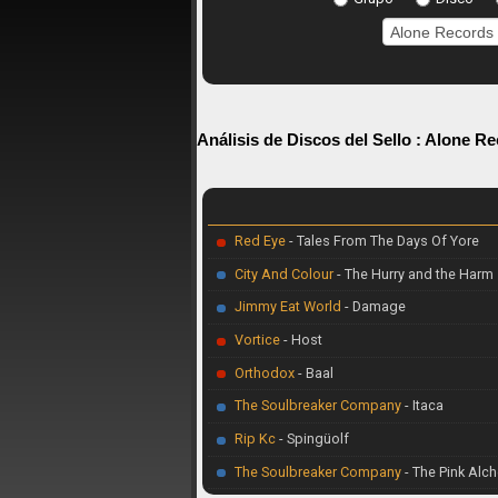
Análisis de Discos del Sello :
Alone Re
Red Eye
- Tales From The Days Of Yore
City And Colour
- The Hurry and the Harm
Jimmy Eat World
- Damage
Vortice
- Host
Orthodox
- Baal
The Soulbreaker Company
- Itaca
Rip Kc
- Spingüolf
The Soulbreaker Company
- The Pink Alc