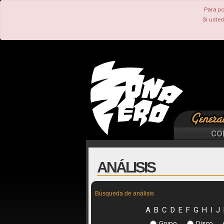
Para po
Si uste
CO
ANÁLISIS
Búsqueda de análisis
A
B
C
D
E
F
G
H
I
J
Grupo
Disco