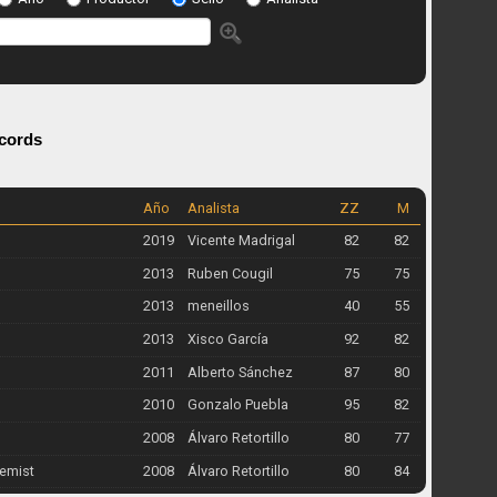
cords
Año
Analista
ZZ
M
2019
Vicente Madrigal
82
82
2013
Ruben Cougil
75
75
2013
meneillos
40
55
2013
Xisco García
92
82
2011
Alberto Sánchez
87
80
2010
Gonzalo Puebla
95
82
2008
Álvaro Retortillo
80
77
hemist
2008
Álvaro Retortillo
80
84