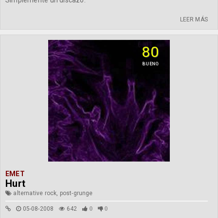
Simplemente un discazo.
LEER MÁS
80
BUENO
EMET
Hurt
alternative rock, post-grunge
05-08-2008
642
0
0