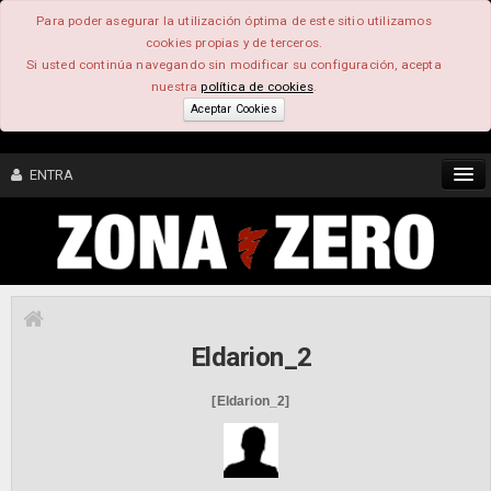
Para poder asegurar la utilización óptima de este sitio utilizamos
cookies propias y de terceros.
Si usted continúa navegando sin modificar su configuración, acepta
nuestra
política de cookies
.
Aceptar Cookies
ENTRA
CONTENIDO
COMUNIDAD
Eldarion_2
FEEEDBACK
[Eldarion_2]
FOROS