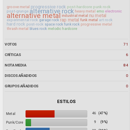
progressive rock
groove metal
post-hardcore
punk rock
alternative rock
post-grunge
heavy metal
emo
electronic
alternative metal
nu metal
industrial metal
rap metal
experimental rock
art rock
garage rock
funk metal
hard rock
post-rock
progressive metal
space rock
funk rock
thrash metal
blues rock
melodic hardcore
VOTOS
71
CRÍTICAS
6
NOTA MEDIA
84
DISCOS AÑADIDOS
0
GRUPOS AÑADIDOS
0
ESTILOS
46
(47%)
Metal
9
(9%)
Punk/Core