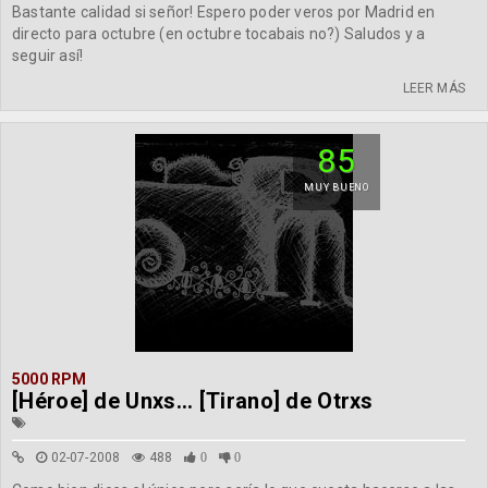
Bastante calidad si señor! Espero poder veros por Madrid en
directo para octubre (en octubre tocabais no?) Saludos y a
seguir así!
LEER MÁS
85
MUY BUENO
5000 RPM
[Héroe] de Unxs... [Tirano] de Otrxs
02-07-2008
488
0
0