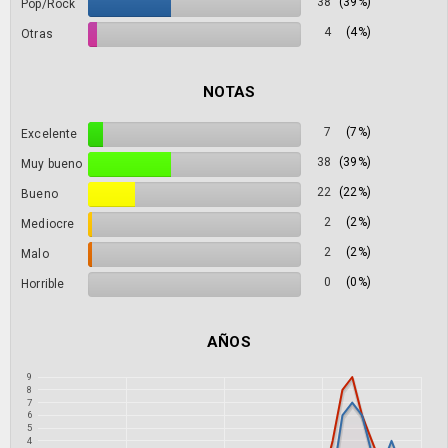
38
(39%)
Pop/Rock
4
(4%)
Otras
NOTAS
7
(7%)
Excelente
38
(39%)
Muy bueno
22
(22%)
Bueno
2
(2%)
Mediocre
2
(2%)
Malo
0
(0%)
Horrible
AÑOS
9
8
7
6
5
4