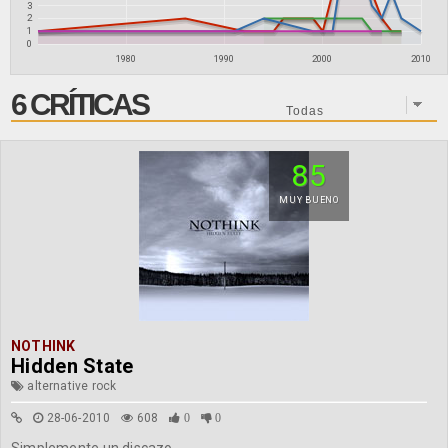
3
2
1
0
1980
1990
2000
2010
6 CRÍTICAS
85
MUY BUENO
NOTHINK
Hidden State
alternative rock
28-06-2010
608
0
0