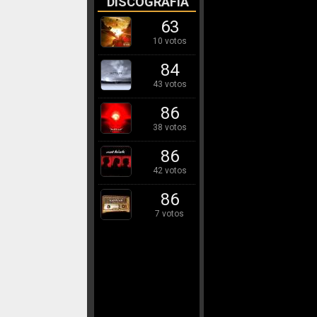
DISCOGRAFÍA
63
10 votos
84
43 votos
86
38 votos
86
42 votos
86
7 votos