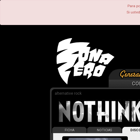
Para po
Si uste
CO
alternative rock
FICHA
NOTICIAS
DISCO