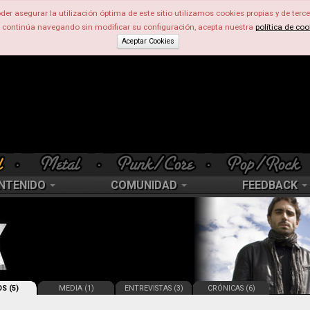
der asegurar la utilización óptima de este sitio utilizamos cookies propias y de terce
d continúa navegando sin modificar su configuración, acepta nuestra
política de coo
Aceptar Cookies
NTENIDO
COMUNIDAD
FEEDBACK
S (5)
MEDIA (1)
ENTREVISTAS (3)
CRÓNICAS (6)