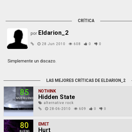
CRÍTICA
Eldarion_2
por
28 Jun 2010
608
0
0
Simplemente un discazo.
LAS MEJORES CRÍTICAS DE ELDARION_2
85
NOTHINK
Hidden State
MUY BUENO
alternative rock
28-06-2010
609
0
0
80
EMET
Hurt
BUENO