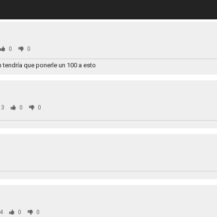
0
0
 tendría que ponerle un 100 a esto
33
0
0
4
0
0