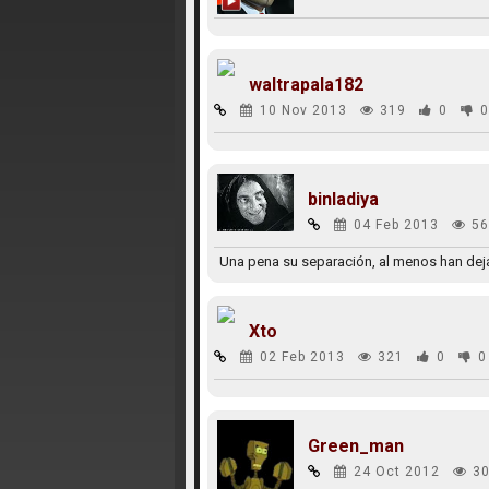
waltrapala182
10 Nov 2013
319
0
0
binladiya
04 Feb 2013
56
Una pena su separación, al menos han de
Xto
02 Feb 2013
321
0
0
Green_man
24 Oct 2012
30