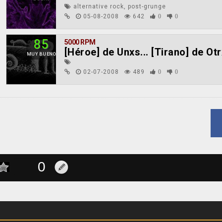
alternative rock, post-grunge
05-08-2008
642
0
0
85
5000 RPM
[Héroe] de Unxs... [Tirano] de Ot
MUY BUENO
02-07-2008
489
0
0