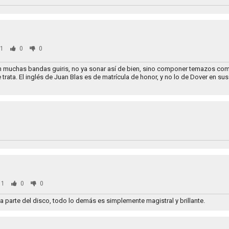
1
0
0
eran muchas bandas guiris, no ya sonar así de bien, sino componer temazos co
se trata. El inglés de Juan Blas es de matrícula de honor, y no lo de Dover en sus
71
0
0
a parte del disco, todo lo demás es simplemente magistral y brillante.