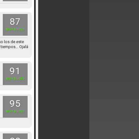
87
MUY BUENO
mo los de este
 tiempos... Ojalá
91
MUY BUENO
95
MUY BUENO