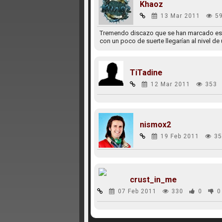
Khaoz
13 Mar 2011
5
Tremendo discazo que se han marcado esta
con un poco de suerte llegarían al nivel de
TiTadine
12 Mar 2011
353
nismox2
19 Feb 2011
35
crust_in_me
07 Feb 2011
330
0
0