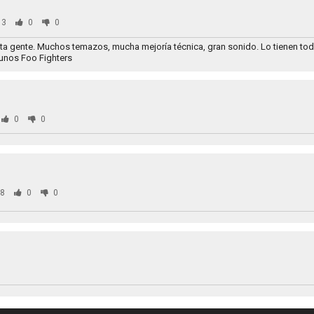
93
0
0
 gente. Muchos temazos, mucha mejoría técnica, gran sonido. Lo tienen todo 
 unos Foo Fighters
0
0
8
0
0