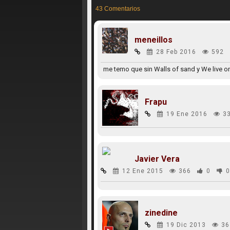
43 Comentarios
meneillos
28 Feb 2016
592
me temo que sin Walls of sand y We live on
Frapu
19 Ene 2016
3
Javier Vera
12 Ene 2015
366
0
0
zinedine
19 Dic 2013
36