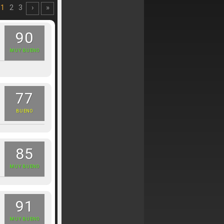
1
2
3
›
»
90
MUY BUENO
77
BUENO
85
MUY BUENO
91
MUY BUENO