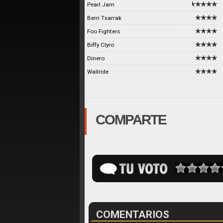
Pearl Jam
Berri Txarrak
Foo Fighters
Biffy Clyro
Dinero
Wallride
COMPARTE
COMENTARIOS