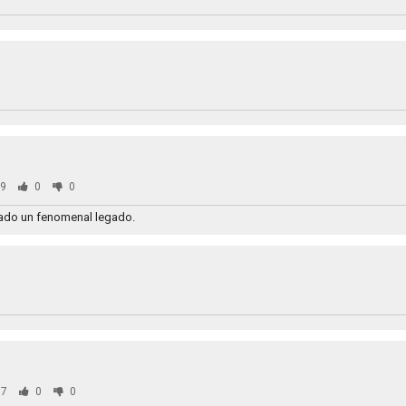
9
0
0
jado un fenomenal legado.
7
0
0