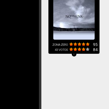
95
ZONA-ZERO
84
43
VOTOS
+