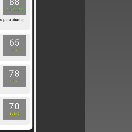
88
MUY BUENO
para triunfar,
65
BUENO
78
BUENO
70
BUENO