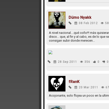
Dümo Nyakk
08 Feb 2012
58
A nivel nacional....qué coño!!! más quisi
disco... que, al fin y al cabo, es de lo que 
consigan subir donde merecen...
28 Sep 2011
356
0
0
fRanK
20 Mar 2011
6
Acojonante, solo flojea un poco en la ultim