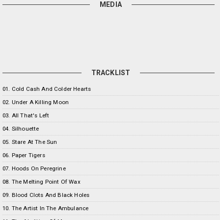
MEDIA
TRACKLIST
01. Cold Cash And Colder Hearts
02. Under A Killing Moon
03. All That's Left
04. Silhouette
05. Stare At The Sun
06. Paper Tigers
07. Hoods On Peregrine
08. The Melting Point Of Wax
09. Blood Clots And Black Holes
10. The Artist In The Ambulance