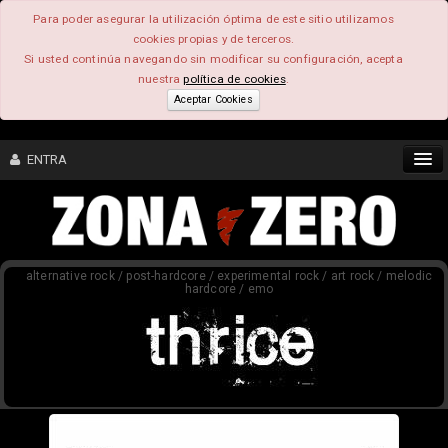
Para poder asegurar la utilización óptima de este sitio utilizamos
cookies propias y de terceros.
Si usted continúa navegando sin modificar su configuración, acepta
nuestra
política de cookies
.
Aceptar Cookies
ENTRA
CONTENIDO
alternative rock / post-hardcore / experimental rock / art rock / melodic
COMUNIDAD
hardcore / emo
FEEEDBACK
FOROS