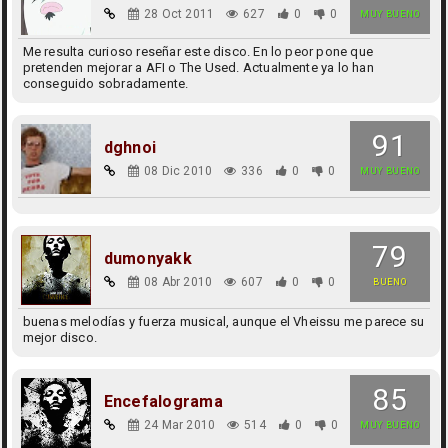
28 Oct 2011
627
0
0
MUY BUENO
Me resulta curioso reseñar este disco. En lo peor pone que
pretenden mejorar a AFI o The Used. Actualmente ya lo han
conseguido sobradamente.
91
dghnoi
08 Dic 2010
336
0
0
MUY BUENO
79
dumonyakk
08 Abr 2010
607
0
0
BUENO
buenas melodías y fuerza musical, aunque el Vheissu me parece su
mejor disco.
85
Encefalograma
24 Mar 2010
514
0
0
MUY BUENO