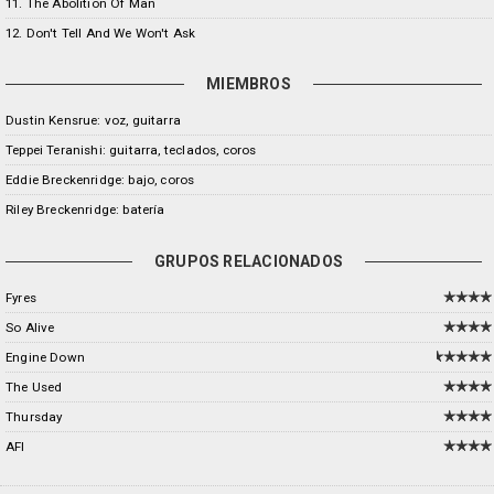
11. The Abolition Of Man
12. Don't Tell And We Won't Ask
MIEMBROS
Dustin Kensrue: voz, guitarra
Teppei Teranishi: guitarra, teclados, coros
Eddie Breckenridge: bajo, coros
Riley Breckenridge: batería
GRUPOS RELACIONADOS
Fyres
So Alive
Engine Down
The Used
Thursday
AFI