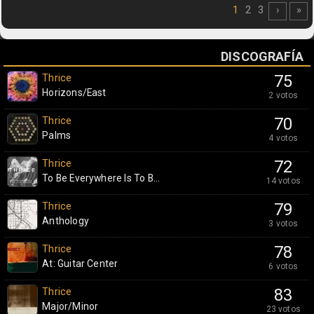
1
2
3
›
»
DISCOGRAFÍA
Thrice
75
Horizons/East
2 votos
Thrice
70
Palms
4 votos
Thrice
72
To Be Everywhere Is To B...
14 votos
Thrice
79
Anthology
3 votos
Thrice
78
At: Guitar Center
6 votos
Thrice
83
Major/Minor
23 votos