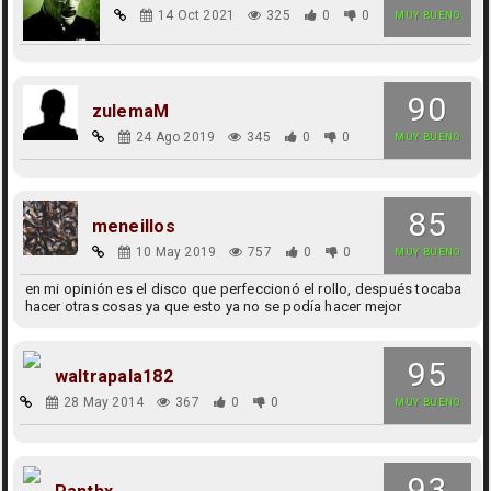
14 Oct 2021
325
0
0
MUY BUENO
90
zulemaM
24 Ago 2019
345
0
0
MUY BUENO
85
meneillos
10 May 2019
757
0
0
MUY BUENO
en mi opinión es el disco que perfeccionó el rollo, después tocaba
hacer otras cosas ya que esto ya no se podía hacer mejor
95
waltrapala182
28 May 2014
367
0
0
MUY BUENO
93