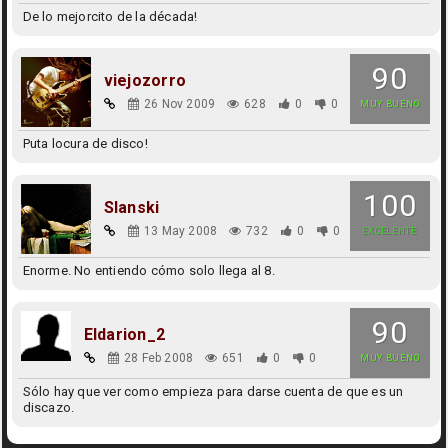
De lo mejorcito de la década!
90
viejozorro
26 Nov 2009
628
0
0
MUY BUENO
Puta locura de disco!
100
Slanski
13 May 2008
732
0
0
EXCELENTE
Enorme. No entiendo cómo solo llega al 8.
90
Eldarion_2
28 Feb 2008
651
0
0
MUY BUENO
Sólo hay que ver como empieza para darse cuenta de que es un
discazo.