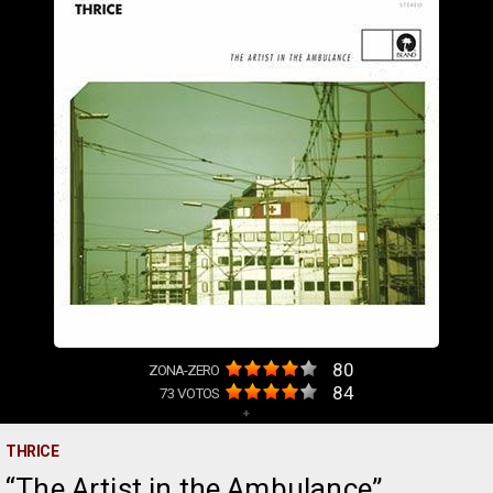
80
ZONA-ZERO
84
73
VOTOS
+
THRICE
The Artist in the Ambulance