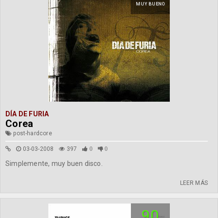
MUY BUENO
DÍA DE FURIA
Corea
post-hardcore
03-03-2008
397
0
0
Simplemente, muy buen disco.
LEER MÁS
90