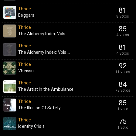
Thrice
81
Beggars
8 votos
Thrice
85
The Alchemy Index Vols. ...
4 votos
Thrice
81
The Alchemy Index: Vols....
4 votos
Thrice
92
Vheissu
11 votos
Thrice
84
The Artist in the Ambulance
73 votos
Thrice
85
The Illusion Of Safety
1 voto
Thrice
75
Identity Crisis
1 voto