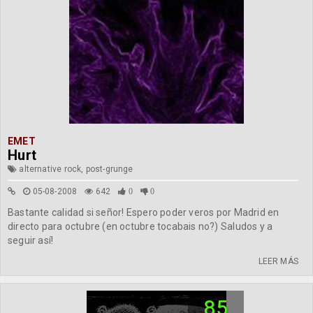
EMET
Hurt
alternative rock, post-grunge
05-08-2008
642
0
0
Bastante calidad si señor! Espero poder veros por Madrid en
directo para octubre (en octubre tocabais no?) Saludos y a
seguir así!
LEER MÁS
85