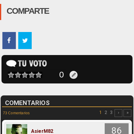
COMPARTE
COMENTARIOS
1
2
3
›
»
73 Comentarios
86
AsierM82