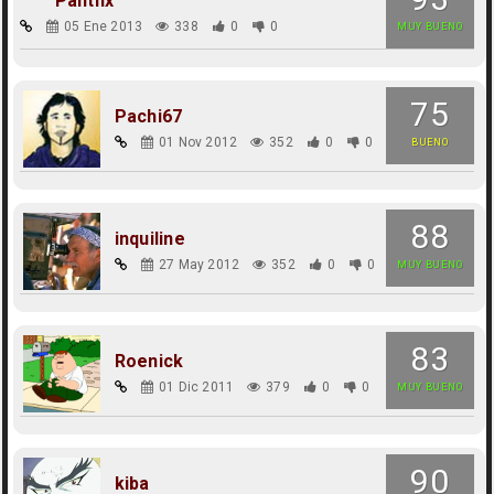
Panthx
05 Ene 2013
338
0
0
MUY BUENO
75
Pachi67
01 Nov 2012
352
0
0
BUENO
88
inquiline
27 May 2012
352
0
0
MUY BUENO
83
Roenick
01 Dic 2011
379
0
0
MUY BUENO
90
kiba