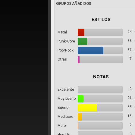
GRUPOS AÑADIDOS
ESTILOS
24
Metal
33
Punk/Core
87
Pop/Rock
7
Otras
NOTAS
0
Excelente
21
Muy bueno
65
Bueno
15
Mediocre
2
Malo
0
Horrible