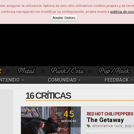
der asegurar la utilización óptima de este sitio utilizamos cookies propias y de terce
d continúa navegando sin modificar su configuración, acepta nuestra
política de coo
Aceptar Cookies
NTENIDO
COMUNIDAD
FEEDBACK
16 CRÍTICAS
45
RED HOT CHILI PEPPERS
The Getaway
MEDIOCRE
alternative rock, pop 