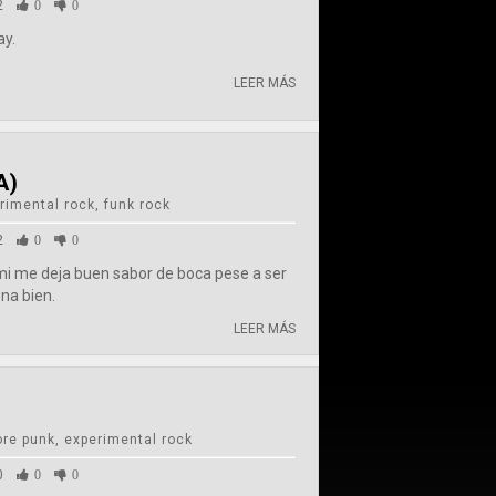
2
0
0
ay.
LEER MÁS
A)
rimental rock, funk rock
2
0
0
a mi me deja buen sabor de boca pese a ser
ena bien.
LEER MÁS
re punk, experimental rock
0
0
0