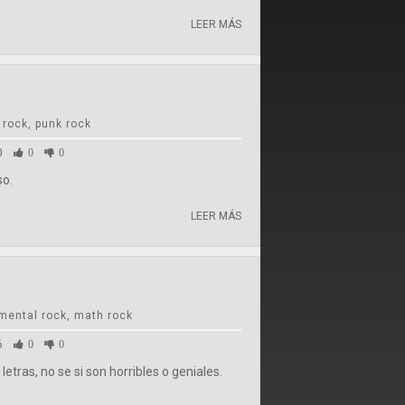
LEER MÁS
 rock, punk rock
0
0
0
so.
LEER MÁS
mental rock, math rock
6
0
0
etras, no se si son horribles o geniales.