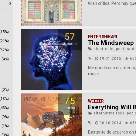
Gran crítica. Pero hay que
0
(15%)
57
ENTER SHIKARI
(21%)
The Mindsweep
MEDIOCRE
electronic, post-hard
(57%)
19-01-2015
69
(4%)
Me quedo con el anterior
mejor...
(0%)
75
(13%)
WEEZER
Everything Will B
(43%)
BUENO
alternative rock, pop 
(9%)
06-10-2014
65
(1%)
Bastante de acuerdo en to
(0%)