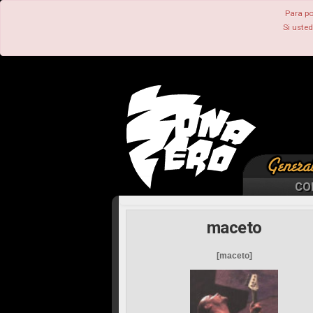
Para po
Si uste
CO
maceto
[maceto]