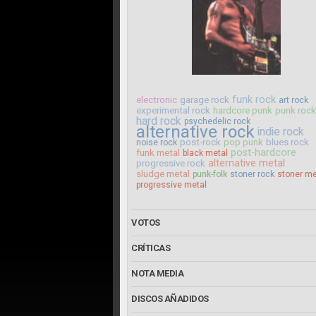
funk rock
electronic
garage rock
art rock
experimental rock
hardcore punk
punk rock
hard rock
psychedelic rock
alternative rock
indie rock
post-rock
pop punk
blues rock
noise rock
post-hardcore
funk metal
black metal
alternative metal
progressive rock
sludge metal
punk-folk
stoner rock
stoner me
progressive metal
VOTOS
CRÍTICAS
NOTA MEDIA
DISCOS AÑADIDOS