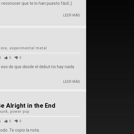
 reconocer que te lo han puesto fácil ;)
LEER MÁS
core, experimental metal
0
0
0
, eso de que desde el debut no hay nada
LEER MÁS
e Alright in the End
punk, power pop
6
0
0
do. Te copio la nota.