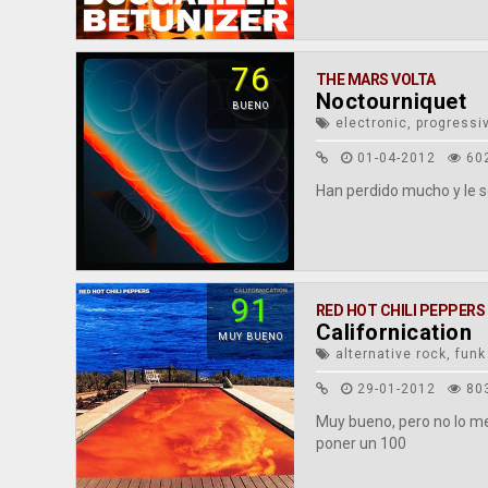
76
THE MARS VOLTA
Noctourniquet
BUENO
electronic, progressi
01-04-2012
60
Han perdido mucho y le s
91
RED HOT CHILI PEPPERS
Californication
MUY BUENO
alternative rock, funk
29-01-2012
80
Muy bueno, pero no lo me
poner un 100