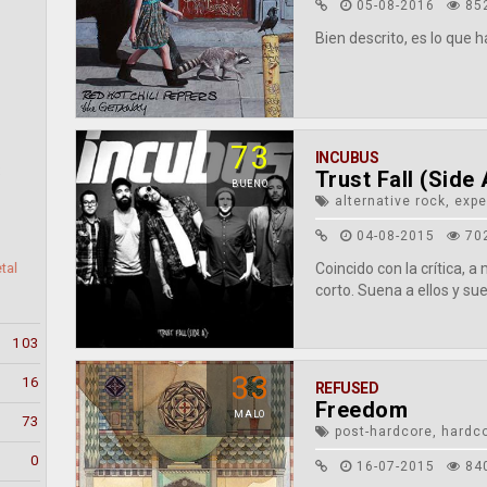
05-08-2016
85
Bien descrito, es lo que h
73
INCUBUS
Trust Fall (Side 
BUENO
alternative rock, expe
04-08-2015
70
Coincido con la crítica, 
tal
corto. Suena a ellos y su
103
33
16
REFUSED
Freedom
MALO
73
post-hardcore, hardco
0
16-07-2015
84