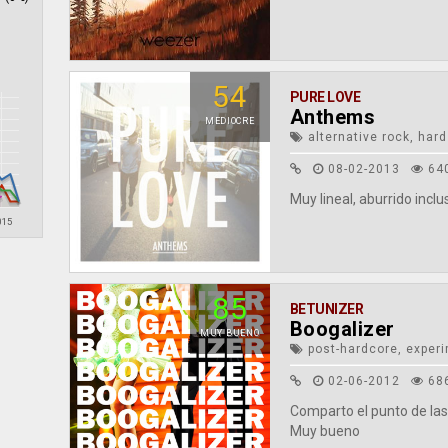
54
PURE LOVE
Anthems
MEDIOCRE
alternative rock, hard
08-02-2013
64
Muy lineal, aburrido inclu
015
85
BETUNIZER
Boogalizer
MUY BUENO
post-hardcore, experi
02-06-2012
68
Comparto el punto de las l
Muy bueno