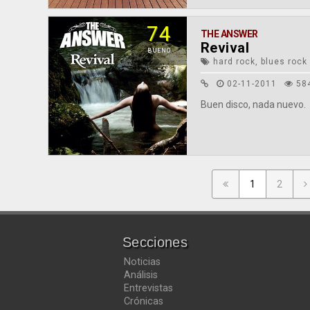
74
THE ANSWER
Revival
BUENO
hard rock, blues rock
02-11-2011
58
Buen disco, nada nuevo.
1
2
Secciones
Noticias
Análisis
Entrevistas
Crónicas