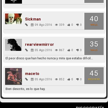
40
Sickman
09 Ago 2016
339
0
0
MALO
35
rearviewmirror
05 Ago 2016
867
0
0
MALO
El peor disco que han hecho nunca y mira que estaba dificil...
45
maceto
05 Ago 2016
852
0
0
MEDIOCRE
Bien descrito, es lo que hay.