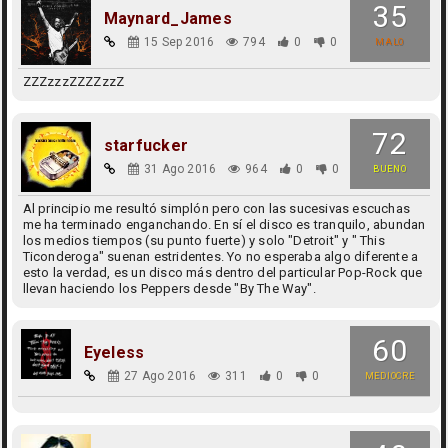
35
Maynard_James
15 Sep 2016
794
0
0
MALO
ZZZzzzZZZZzzZ
72
starfucker
31 Ago 2016
964
0
0
BUENO
Al principio me resultó simplón pero con las sucesivas escuchas
me ha terminado enganchando. En sí el disco es tranquilo, abundan
los medios tiempos (su punto fuerte) y solo "Detroit" y " This
Ticonderoga" suenan estridentes. Yo no esperaba algo diferente a
esto la verdad, es un disco más dentro del particular Pop-Rock que
llevan haciendo los Peppers desde "By The Way".
60
Eyeless
27 Ago 2016
311
0
0
MEDIOCRE