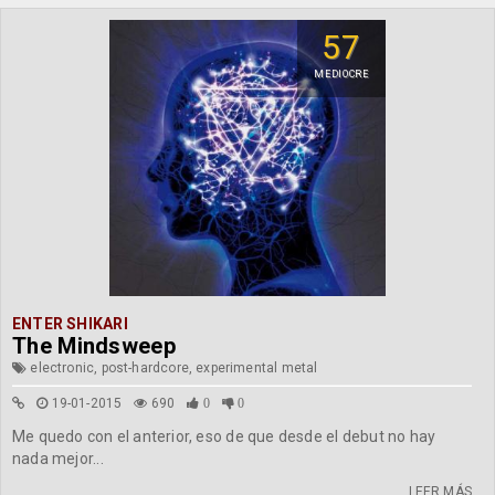
57
MEDIOCRE
ENTER SHIKARI
The Mindsweep
electronic, post-hardcore, experimental metal
19-01-2015
690
0
0
Me quedo con el anterior, eso de que desde el debut no hay
nada mejor...
LEER MÁS