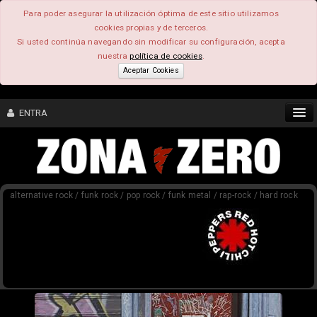
Para poder asegurar la utilización óptima de este sitio utilizamos
cookies propias y de terceros.
Si usted continúa navegando sin modificar su configuración, acepta
nuestra
política de cookies
.
Aceptar Cookies
ENTRA
CONTENIDO
alternative rock / funk rock / pop rock / funk metal / rap-rock / hard rock
COMUNIDAD
FEEEDBACK
FOROS