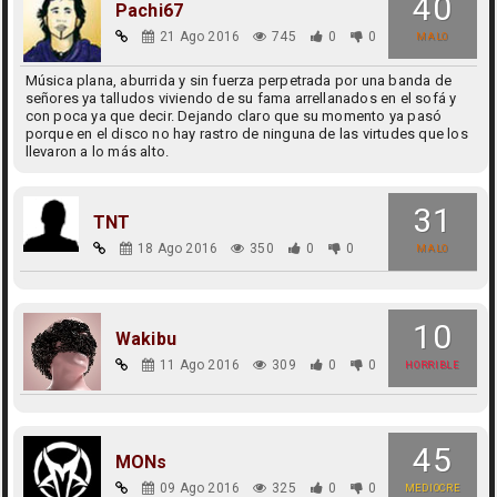
40
Pachi67
21 Ago 2016
745
0
0
MALO
Música plana, aburrida y sin fuerza perpetrada por una banda de
señores ya talludos viviendo de su fama arrellanados en el sofá y
con poca ya que decir. Dejando claro que su momento ya pasó
porque en el disco no hay rastro de ninguna de las virtudes que los
llevaron a lo más alto.
31
TNT
18 Ago 2016
350
0
0
MALO
10
Wakibu
11 Ago 2016
309
0
0
HORRIBLE
45
MONs
09 Ago 2016
325
0
0
MEDIOCRE