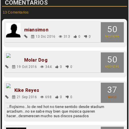
COMENTARIOS
13 Comentarios
50
miansimon
13 Dic 2016
313
0
0
MEDIOCRE
50
Molar Dog
19 Oct 2016
344
0
0
MEDIOCRE
37
Kike Reyes
21 Sep 2016
698
0
0
MALO
...flojísimo...lo de red hot no tiene sentido desde stadium
arcadium...no se sabe muy bien que música quieren
hacer...desmerecen mucho sus discos pasados