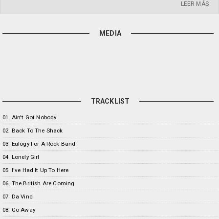
LEER MÁS
MEDIA
TRACKLIST
01. Ain't Got Nobody
02. Back To The Shack
03. Eulogy For A Rock Band
04. Lonely Girl
05. I've Had It Up To Here
06. The British Are Coming
07. Da Vinci
08. Go Away