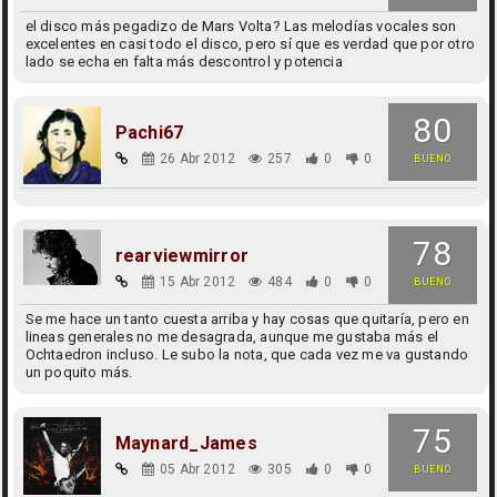
el disco más pegadizo de Mars Volta? Las melodías vocales son
excelentes en casi todo el disco, pero sí que es verdad que por otro
lado se echa en falta más descontrol y potencia
80
Pachi67
26 Abr 2012
257
0
0
BUENO
78
rearviewmirror
15 Abr 2012
484
0
0
BUENO
Se me hace un tanto cuesta arriba y hay cosas que quitaría, pero en
lineas generales no me desagrada, aunque me gustaba más el
Ochtaedron incluso. Le subo la nota, que cada vez me va gustando
un poquito más.
75
Maynard_James
05 Abr 2012
305
0
0
BUENO