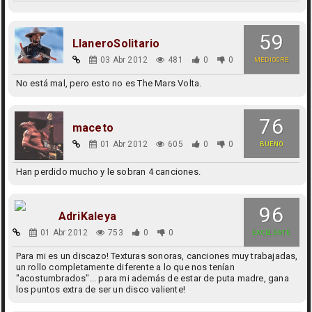
59
LlaneroSolitario
03 Abr 2012
481
0
0
MEDIOCRE
No está mal, pero esto no es The Mars Volta.
76
maceto
01 Abr 2012
605
0
0
BUENO
Han perdido mucho y le sobran 4 canciones.
96
AdriKaleya
01 Abr 2012
753
0
0
EXCELENTE
Para mi es un discazo! Texturas sonoras, canciones muy trabajadas,
un rollo completamente diferente a lo que nos tenían
"acostumbrados"... para mi además de estar de puta madre, gana
los puntos extra de ser un disco valiente!