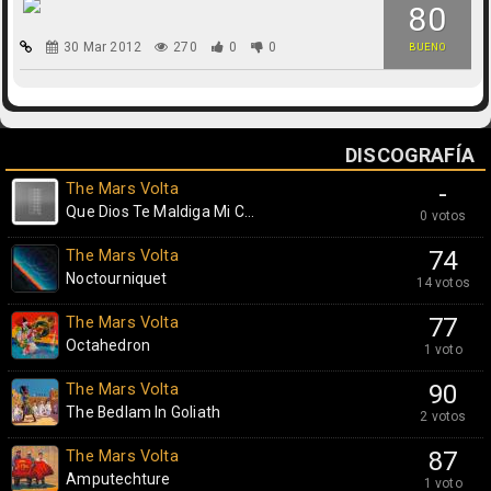
80
30 Mar 2012
270
0
0
BUENO
DISCOGRAFÍA
The Mars Volta
-
Que Dios Te Maldiga Mi C...
0 votos
The Mars Volta
74
Noctourniquet
14 votos
The Mars Volta
77
Octahedron
1 voto
The Mars Volta
90
The Bedlam In Goliath
2 votos
The Mars Volta
87
Amputechture
1 voto