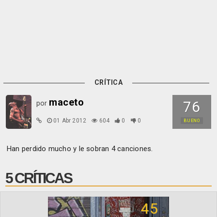
CRÍTICA
maceto
76
por
01 Abr 2012
604
0
0
BUENO
Han perdido mucho y le sobran 4 canciones.
5 CRÍTICAS
45