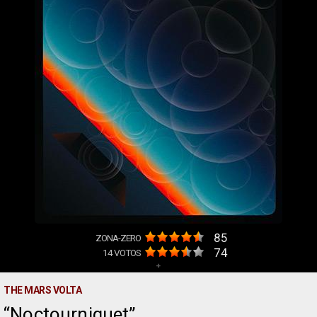
85
ZONA-ZERO
74
14
VOTOS
+
THE MARS VOLTA
Noctourniquet