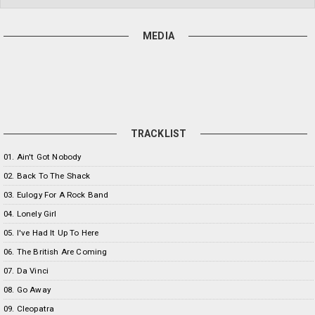
MEDIA
TRACKLIST
01. Ain't Got Nobody
02. Back To The Shack
03. Eulogy For A Rock Band
04. Lonely Girl
05. I've Had It Up To Here
06. The British Are Coming
07. Da Vinci
08. Go Away
09. Cleopatra