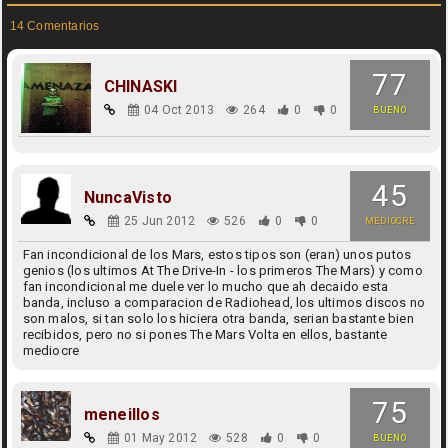
14 Comentarios
77
CHINASKI
04 Oct 2013
264
0
0
BUENO
45
NuncaVisto
25 Jun 2012
526
0
0
MEDIOCRE
Fan incondicional de los Mars, estos tipos son (eran) unos putos
genios (los ultimos At The Drive-In - los primeros The Mars) y como
fan incondicional me duele ver lo mucho que ah decaido esta
banda, incluso a comparacion de Radiohead, los ultimos discos no
son malos, si tan solo los hiciera otra banda, serian bastante bien
recibidos, pero no si pones The Mars Volta en ellos, bastante
mediocre
75
meneillos
01 May 2012
528
0
0
BUENO