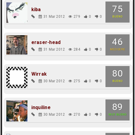
75
kiba
31 Mar 2012
279
0
0
BUENO
46
eraser-head
31 Mar 2012
284
0
0
MEDIOCRE
80
Wirrak
30 Mar 2012
275
0
0
BUENO
89
inquiline
30 Mar 2012
270
0
0
MUY BUENO