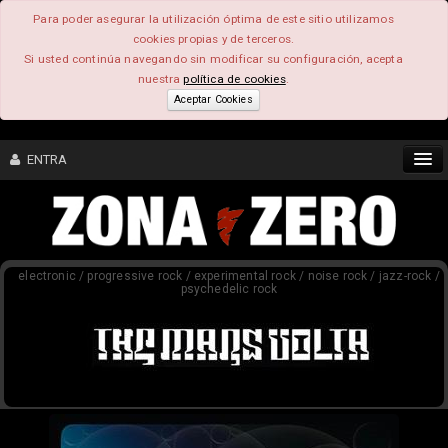
Para poder asegurar la utilización óptima de este sitio utilizamos
cookies propias y de terceros.
Si usted continúa navegando sin modificar su configuración, acepta
nuestra
política de cookies
.
Aceptar Cookies
ENTRA
CONTENIDO
electronic / progressive rock / experimental rock / noise rock / jazz-rock /
COMUNIDAD
psychedelic rock
FEEEDBACK
FOROS