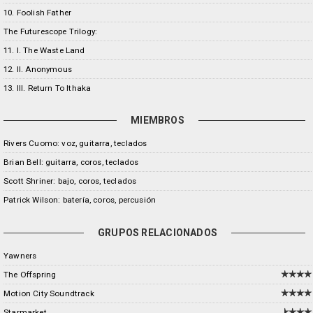
10. Foolish Father
The Futurescope Trilogy:
11. I. The Waste Land
12. II. Anonymous
13. III. Return To Ithaka
MIEMBROS
Rivers Cuomo: voz, guitarra, teclados
Brian Bell: guitarra, coros, teclados
Scott Shriner: bajo, coros, teclados
Patrick Wilson: batería, coros, percusión
GRUPOS RELACIONADOS
Yawners
The Offspring
Motion City Soundtrack
Starmarket