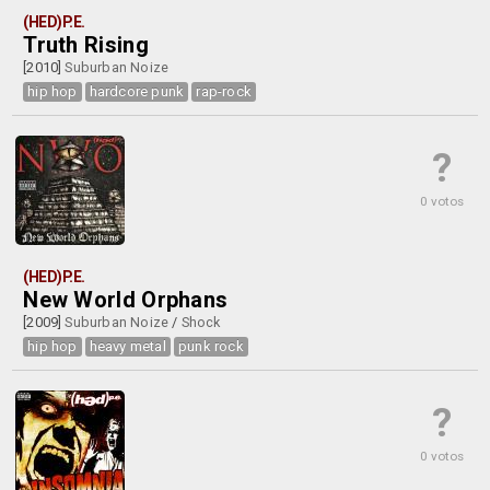
(HED)P.E.
Truth Rising
[2010]
Suburban Noize
hip hop
hardcore punk
rap-rock
?
0 votos
(HED)P.E.
New World Orphans
[2009]
Suburban Noize
/
Shock
hip hop
heavy metal
punk rock
?
0 votos