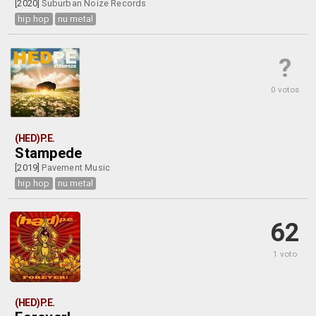
[2020]
Suburban Noize Records
hip hop
nu metal
?
0 votos
(HED)P.E.
Stampede
[2019]
Pavement Music
hip hop
nu metal
62
1 voto
(HED)P.E.