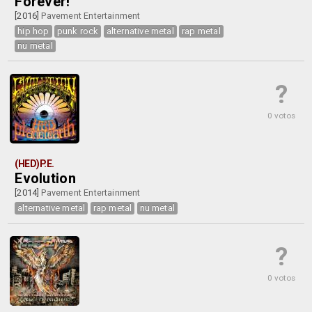
Forever!
[2016]
Pavement Entertainment
hip hop
punk rock
alternative metal
rap metal
nu metal
?
0 votos
(HED)P.E.
Evolution
[2014]
Pavement Entertainment
alternative metal
rap metal
nu metal
?
0 votos