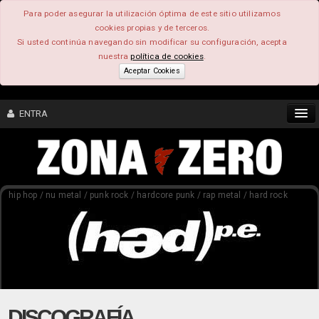
Para poder asegurar la utilización óptima de este sitio utilizamos
cookies propias y de terceros.
Si usted continúa navegando sin modificar su configuración, acepta
nuestra
política de cookies
.
Aceptar Cookies
ENTRA
CONTENIDO
hip hop / nu metal / punk rock / hardcore punk / rap metal / hard rock
COMUNIDAD
FEEEDBACK
FOROS
DISCOGRAFÍA