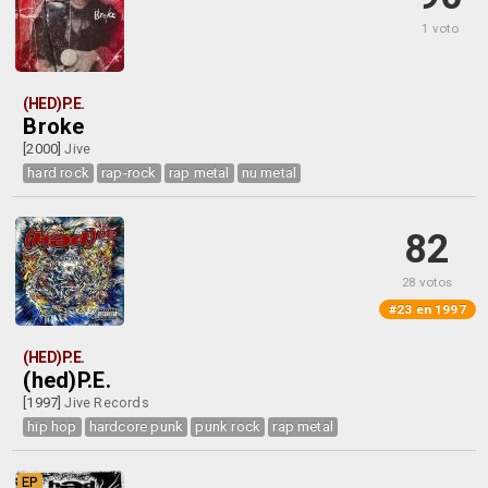
1 voto
(HED)P.E.
Broke
[2000]
Jive
hard rock
rap-rock
rap metal
nu metal
82
28 votos
#23 en 1997
(HED)P.E.
(hed)P.E.
[1997]
Jive Records
hip hop
hardcore punk
punk rock
rap metal
EP