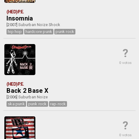
(HED)P.E.
Insomnia
[2007]
Suburban Noize Shock
hip hop
hardcore punk
punk rock
?
0 votos
(HED)P.E.
Back 2 Base X
[2006]
Suburban Noize
ska punk
punk rock
rap-rock
?
0 votos