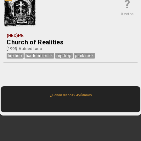
?
0 votos
(HED)P.E.
Church of Realities
[1995]
Autoeditado
hip hop
hardcore punk
trip-hop
punk rock
¿Faltan discos? Ayúdanos