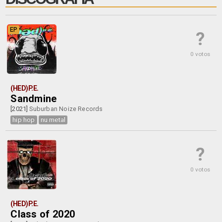
EP
?
0 votos
(HED)P.E.
Sandmine
[2021]
Suburban Noize Records
hip hop
nu metal
?
0 votos
(HED)P.E.
Class of 2020