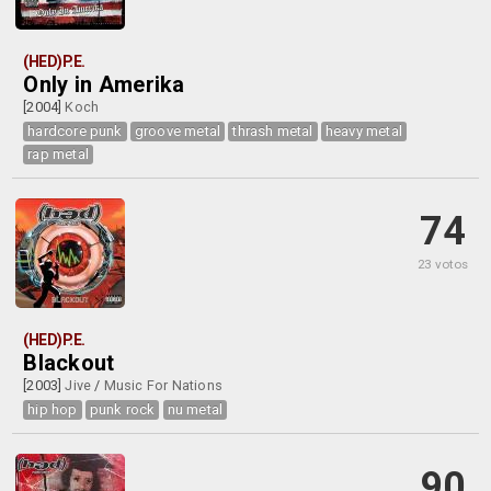
(HED)P.E.
Only in Amerika
[2004]
Koch
hardcore punk
groove metal
thrash metal
heavy metal
rap metal
74
23 votos
(HED)P.E.
Blackout
[2003]
Jive
/
Music For Nations
hip hop
punk rock
nu metal
90