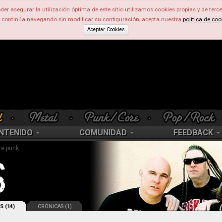
der asegurar la utilización óptima de este sitio utilizamos cookies propias y de terce
d continúa navegando sin modificar su configuración, acepta nuestra
política de coo
Aceptar Cookies
NTENIDO
COMUNIDAD
FEEDBACK
re punk
S (14)
CRÓNICAS (1)