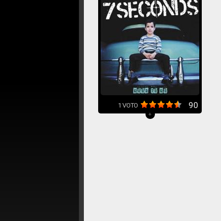
90
1
VOTO
+