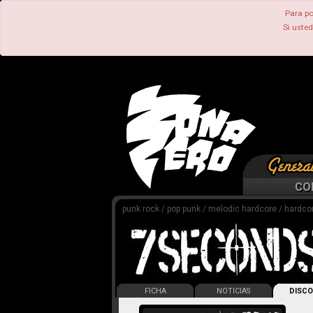
Para po
Si uste
CO
punk rock / pop punk / melodic hardcore / hardco
FICHA
NOTICIAS
DISCO