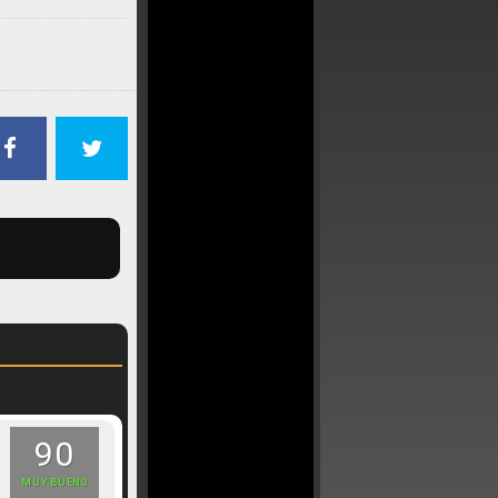
90
MUY BUENO