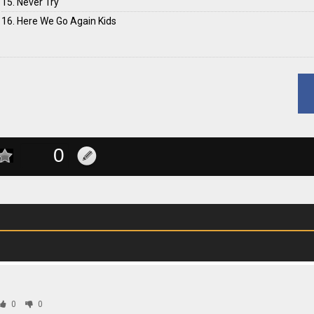
15. Never Try
16. Here We Go Again Kids
0
0