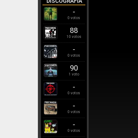
DISCOGRAFÍA
-
0 votos
88
10 votos
-
0 votos
90
1 voto
-
0 votos
-
0 votos
-
0 votos