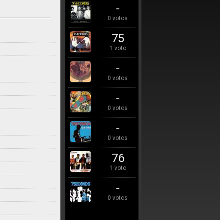
-
0 votos
75
1 voto
-
0 votos
-
0 votos
-
0 votos
76
1 voto
-
0 votos