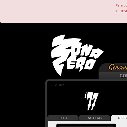
Para po
Si uste
CO
hard rock
FICHA
NOTICIAS
DISCO