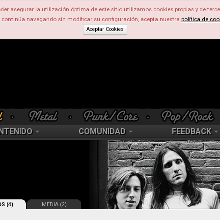
der asegurar la utilización óptima de este sitio utilizamos cookies propias y de terce
d continúa navegando sin modificar su configuración, acepta nuestra
política de coo
Aceptar Cookies
NTENIDO
COMUNIDAD
FEEDBACK
S (4)
MEDIA (2)