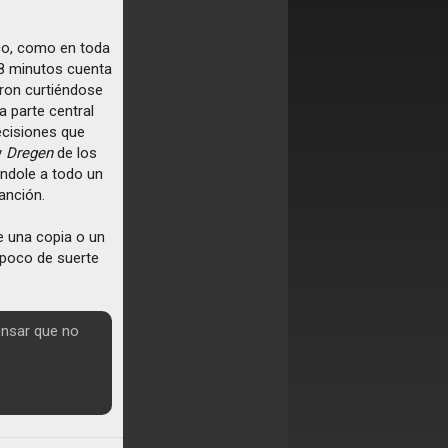
sco, como en toda
 8 minutos cuenta
eron curtiéndose
 parte central
ecisiones que
y
Dregen
de los
ndole a todo un
anción.
 una copia o un
n poco de suerte
ensar que no