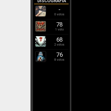
DISCOGRAFÍA
-
0 votos
78
1 voto
68
2 votos
76
8 votos