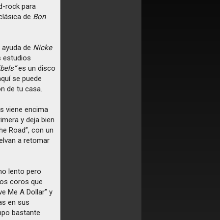
d-rock para
 clásica de
Bon
a ayuda de
Nicke
s estudios
bels”
es un disco
 aquí se puede
n de tu casa.
os viene encima
rimera y deja bien
The Road”, con un
elvan a retomar
mo lento pero
icos coros que
ive Me A Dollar” y
as en sus
mpo bastante