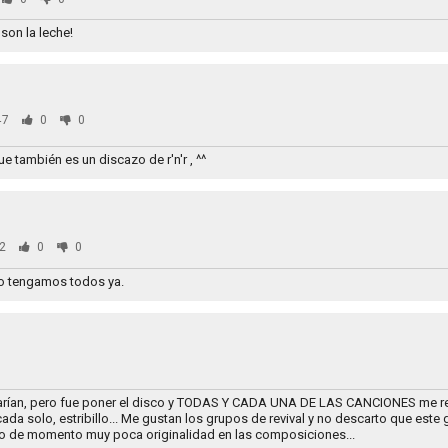
son la leche!
47
0
0
 también es un discazo de r'n'r , ^^
2
0
0
no tengamos todos ya.
arían, pero fue poner el disco y TODAS Y CADA UNA DE LAS CANCIONES me r
ada solo, estribillo... Me gustan los grupos de revival y no descarto que este
ro de momento muy poca originalidad en las composiciones...