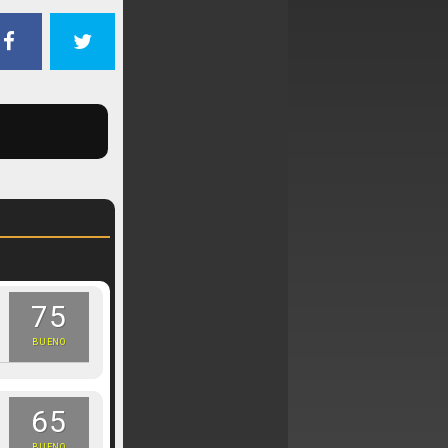
75
BUENO
65
BUENO