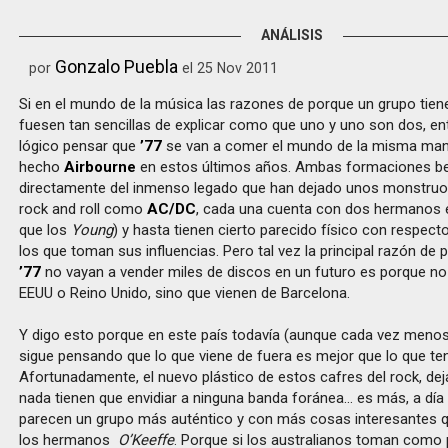
ANÁLISIS
Gonzalo Puebla
por
el 25 Nov 2011
Si en el mundo de la música las razones de porque un grupo tiene
fuesen tan sencillas de explicar como que uno y uno son dos, en
lógico pensar que
’77
se van a comer el mundo de la misma man
hecho
Airbourne
en estos últimos años. Ambas formaciones b
directamente del inmenso legado que han dejado unos monstruo
rock and roll como
AC/DC
, cada una cuenta con dos hermanos e
que los
Young
) y hasta tienen cierto parecido físico con respecto
los que toman sus influencias. Pero tal vez la principal razón de 
’77
no vayan a vender miles de discos en un futuro es porque no 
EEUU o Reino Unido, sino que vienen de Barcelona.
Y digo esto porque en este país todavía (aunque cada vez menos
sigue pensando que lo que viene de fuera es mejor que lo que t
Afortunadamente, el nuevo plástico de estos cafres del rock, dej
nada tienen que envidiar a ninguna banda foránea… es más, a dí
parecen un grupo más auténtico y con más cosas interesantes q
los hermanos
O’Keeffe
. Porque si los australianos toman como 