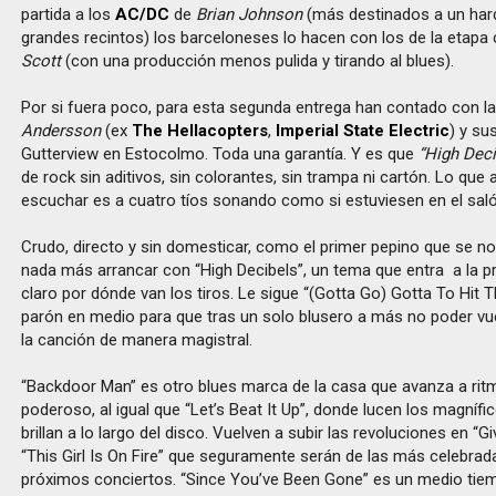
partida a los
AC/DC
de
Brian Johnson
(más destinados a un har
grandes recintos) los barceloneses lo hacen con los de la etapa
Scott
(con una producción menos pulida y tirando al blues).
Por si fuera poco, para esta segunda entrega han contado con l
Andersson
(ex
The Hellacopters
,
Imperial State Electric
) y su
Gutterview en Estocolmo. Toda una garantía. Y es que
“High Deci
de rock sin aditivos, sin colorantes, sin trampa ni cartón. Lo que
escuchar es a cuatro tíos sonando como si estuviesen en el saló
Crudo, directo y sin domesticar, como el primer pepino que se n
nada más arrancar con “High Decibels”, un tema que entra
a la p
claro por dónde van los tiros. Le sigue “(Gotta Go) Gotta To Hit 
parón en medio para que tras un solo blusero a más no poder vu
la canción de manera magistral.
“Backdoor Man” es otro blues marca de la casa que avanza a rit
poderoso, al igual que “Let’s Beat It Up”, donde lucen los magníf
brillan a lo largo del disco. Vuelven a subir las revoluciones en “G
“This Girl Is On Fire” que seguramente serán de las más celebrad
próximos conciertos. “Since You’ve Been Gone” es un medio tie