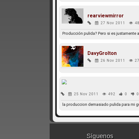
rearviewmirror
27 Nov 2011
4
Producción pulida? Pero si es justamente al
DavyGrolton
26 Nov 2011
2
25 Nov 2011
492
0
0
la produccion demasiado pulida para mi gu
Síguenos