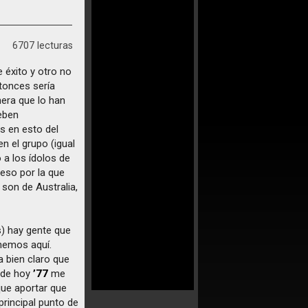
6707 lecturas
 éxito y otro no
tonces sería
era que lo han
eben
s en esto del
n el grupo (igual
 a los ídolos de
peso por la que
son de Australia,
) hay gente que
enemos aquí.
a bien claro que
a de hoy
’77
me
ue aportar que
principal punto de