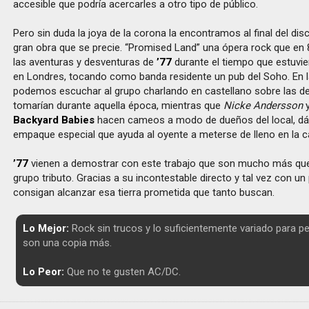
accesible que podría acercarles a otro tipo de público.
Pero sin duda la joya de la corona la encontramos al final del di
gran obra que se precie. “Promised Land” una ópera rock que en
las aventuras y desventuras de
’77
durante el tiempo que estuvi
en Londres, tocando como banda residente un pub del Soho. En la
podemos escuchar al grupo charlando en castellano sobre las d
tomarían durante aquella época, mientras que
Nicke Andersson
Backyard Babies
hacen cameos a modo de dueños del local, dá
empaque especial que ayuda al oyente a meterse de lleno en la c
’77
vienen a demostrar con este trabajo que son mucho más que
grupo tributo. Gracias a su incontestable directo y tal vez con u
consigan alcanzar esa tierra prometida que tanto buscan.
Lo Mejor:
Rock sin trucos y lo suficientemente variado para p
son una copia más.
Lo Peor:
Que no te gusten AC/DC.