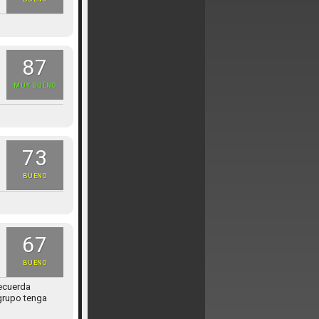
87
MUY BUENO
73
BUENO
67
BUENO
ecuerda
 grupo tenga