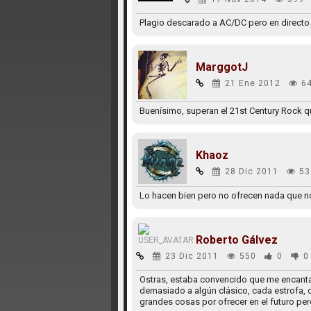
Plagio descarado a AC/DC pero en directo 
MarggotJ
21 Ene 2012
6
Buenísimo, superan el 21st Century Rock que
Khaoz
28 Dic 2011
53
Lo hacen bien pero no ofrecen nada que 
Roberto Gálvez
23 Dic 2011
550
0
0
Ostras, estaba convencido que me encant
demasiado a algún clásico, cada estrofa, c
grandes cosas por ofrecer en el futuro pe