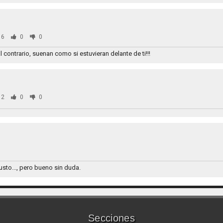
86
0
0
 contrario, suenan como si estuvieran delante de ti!!!
72
0
0
sto..., pero bueno sin duda.
Secciones