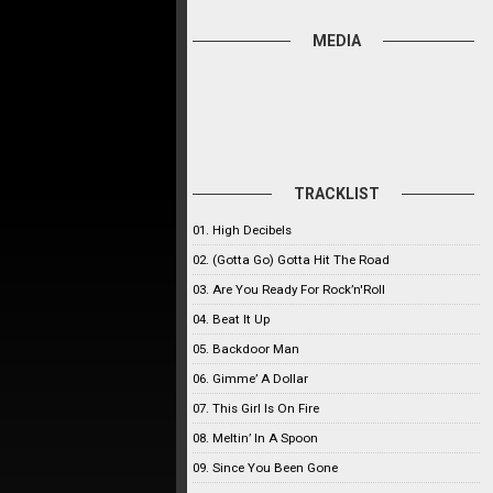
MEDIA
TRACKLIST
01. High Decibels
02. (Gotta Go) Gotta Hit The Road
03. Are You Ready For Rock’n'Roll
04. Beat It Up
05. Backdoor Man
06. Gimme’ A Dollar
07. This Girl Is On Fire
08. Meltin’ In A Spoon
09. Since You Been Gone