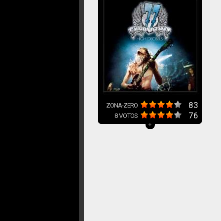
83
ZONA-ZERO
76
8
VOTOS
+