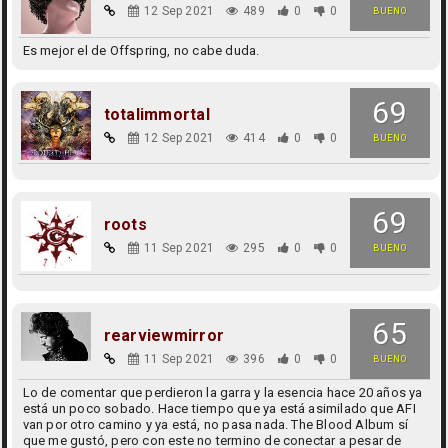
12 Sep 2021
489
0
0
BUENO
Es mejor el de Offspring, no cabe duda.
69
totalimmortal
12 Sep 2021
414
0
0
BUENO
69
roots
11 Sep 2021
295
0
0
BUENO
65
rearviewmirror
11 Sep 2021
396
0
0
BUENO
Lo de comentar que perdieron la garra y la esencia hace 20 años ya
está un poco sobado. Hace tiempo que ya está asimilado que AFI
van por otro camino y ya está, no pasa nada. The Blood Album sí
que me gustó, pero con este no termino de conectar a pesar de