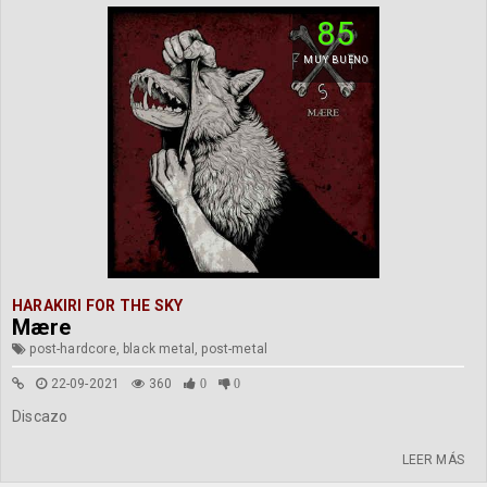
85
MUY BUENO
HARAKIRI FOR THE SKY
Mære
post-hardcore, black metal, post-metal
22-09-2021
360
0
0
Discazo
LEER MÁS