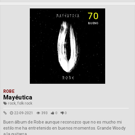
70
BUENO
ROBE
Mayéutica
rock, folk rock
22-09-2021
393
0
0
Buen álbum de Robe aunque reconozco que no es mucho mi
estilo me ha entretenido en buenos momentos. Grande Woody
a la guitarra.