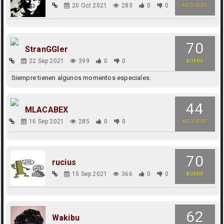
20 Oct 2021
283
0
0
MEDIOCRE
70
StranGGler
22 Sep 2021
399
0
0
BUENO
Siempre tienen algunos momentos especiales.
44
MLACABEX
16 Sep 2021
285
0
0
MEDIOCRE
70
rucius
15 Sep 2021
366
0
0
BUENO
62
Wakibu