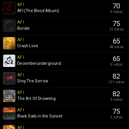
AFI
70
AFI (The Blood Album)
9 votos
AFI
75
Burials
21 votos
AFI
65
Crash Love
46 votos
AFI
65
Decemberunderground
5 votos
AFI
82
Sing The Sorrow
121 votos
AFI
82
The Art Of Drowning
3 votos
AFI
75
Black Sails in the Sunset
2 votos
AFI
-