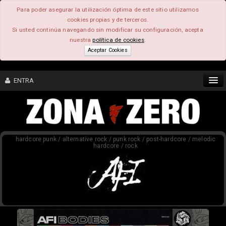
Para poder asegurar la utilización óptima de este sitio utilizamos
cookies propias y de terceros.
Si usted continúa navegando sin modificar su configuración, acepta
nuestra
política de cookies
.
Aceptar Cookies
ENTRA
CONTENIDO
hardcore punk / alternative rock / punk rock / post-hardcore / melodic
COMUNIDAD
hardcore / rock
FEEEDBACK
FOROS