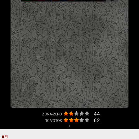
44
ZONA-ZERO
62
10
VOTOS
+
AFI