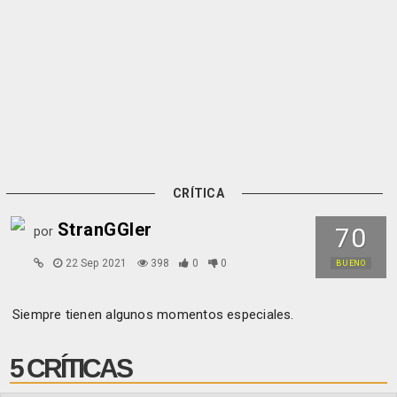
CRÍTICA
StranGGler
70
por
22 Sep 2021
398
0
0
BUENO
Siempre tienen algunos momentos especiales.
5 CRÍTICAS