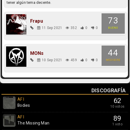
tener algún tema decente.
73
Frapu
11 Sep 2021
352
0
0
BUENO
44
MONs
10 Sep 2021
459
0
0
MEDIOCRE
DISCOGRAFÍA
AFI
62
Bodies
10 votos
AFI
89
The Missing Man
1 voto