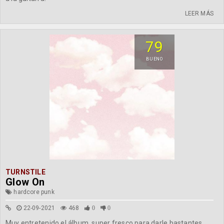
LEER MÁS
79
BUENO
TURNSTILE
Glow On
hardcore punk
22-09-2021
468
0
0
Muy entretenido el álbum, super fresco para darle bastantes