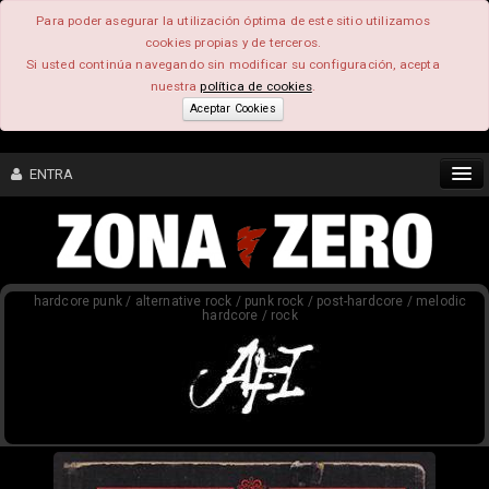
Para poder asegurar la utilización óptima de este sitio utilizamos
cookies propias y de terceros.
Si usted continúa navegando sin modificar su configuración, acepta
nuestra
política de cookies
.
Aceptar Cookies
ENTRA
CONTENIDO
hardcore punk / alternative rock / punk rock / post-hardcore / melodic
COMUNIDAD
hardcore / rock
FEEEDBACK
FOROS