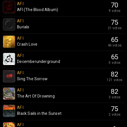
AFI
70
AFI (The Blood Album)
9 votos
AFI
75
Burials
21 votos
AFI
65
Crash Love
46 votos
AFI
65
Decemberunderground
5 votos
AFI
82
Sing The Sorrow
121 votos
AFI
82
The Art Of Drowning
3 votos
AFI
75
Black Sails in the Sunset
2 votos
AFI
-