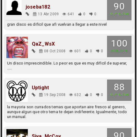
90
joseba182
13 Abr 2009
641
0
0
MUY BUENO
gran disco es dificil que afi vuelvan a llegar a este nivel
100
QaZ_WsX
08 Oct 2008
601
0
0
EXCELENTE
Un disco imprescindible. Lo peor es que es muy dificil de superar,
.....
88
Uptight
19 Sep 2008
632
0
0
MUY BUENO
la mayoria son currados temas que aportan aire fresco al genero,
aunque algun que otro tema te dejan indiferente. Igualmente, todo
un manual.
90
Siva_McCoy