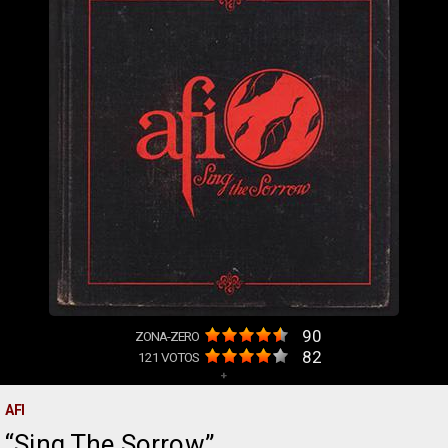
90
ZONA-ZERO
82
121
VOTOS
+
AFI
Sing The Sorrow