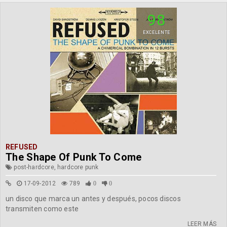
98
EXCELENTE
REFUSED
The Shape Of Punk To Come
post-hardcore, hardcore punk
17-09-2012
789
0
0
un disco que marca un antes y después, pocos discos
transmiten como este
LEER MÁS