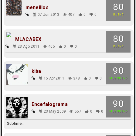
80
meneillos
07 Jun 2013
407
0
0
BUENO
80
MLACABEX
23 Ago 2011
405
0
0
BUENO
90
kiba
15 Abr 2011
378
0
0
MUY BUENO
90
Encefalograma
23 May 2009
557
0
0
MUY BUENO
Sublime...