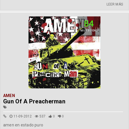
LEER MÁS
84
MUY BUENO
AMEN
Gun Of A Preacherman
11-09-2012
537
0
0
amen en estado puro