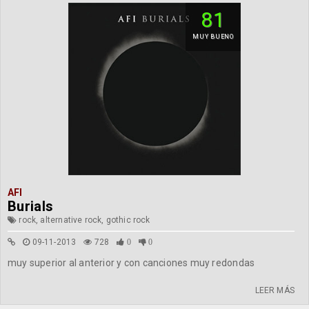
81
MUY BUENO
AFI
Burials
rock, alternative rock, gothic rock
09-11-2013
728
0
0
muy superior al anterior y con canciones muy redondas
LEER MÁS