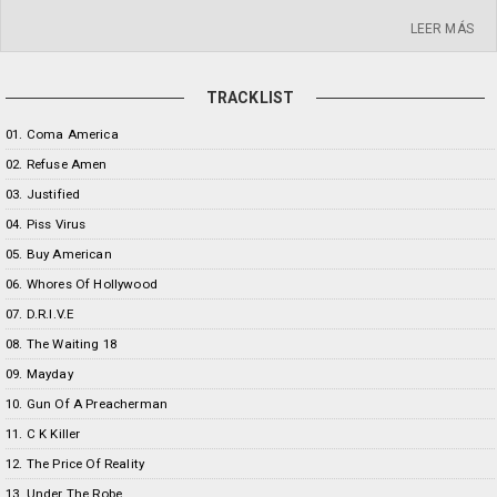
LEER MÁS
TRACKLIST
01. Coma America
02. Refuse Amen
03. Justified
04. Piss Virus
05. Buy American
06. Whores Of Hollywood
07. D.R.I.V.E
08. The Waiting 18
09. Mayday
10. Gun Of A Preacherman
11. C K Killer
12. The Price Of Reality
13. Under The Robe