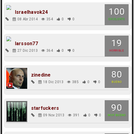
100
Israelhavok24
08 Abr 2014
354
0
0
EXCELENTE
19
larsson77
27 Dic 2013
364
0
0
HORRIBLE
80
zinedine
18 Dic 2013
385
0
0
BUENO
90
starfuckers
09 Nov 2013
391
0
0
MUY BUENO