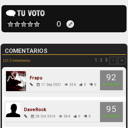
COMENTARIOS
1
2
3
›
»
121 Comentarios
92
Frapu
11 Sep 2021
324
0
0
MUY BUENO
95
DaveRock
28 Oct 2016
364
0
0
MUY BUENO