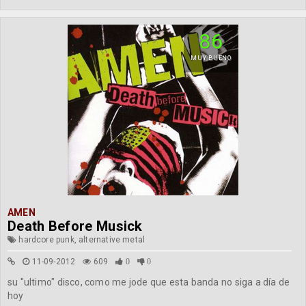
86
MUY BUENO
AMEN
Death Before Musick
hardcore punk, alternative metal
11-09-2012
609
0
0
su "ultimo" disco, como me jode que esta banda no siga a día de
hoy