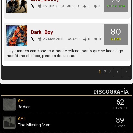
16 Jun 2008
333
0
0
MUY BUENO
80
Dark_Boy
25 May 2008
623
0
0
BUENO
Hay grandes canciones y otras de relleno, por lo que se hace algo
monótono el disco, pero es de calidad.
1
2
3
›
»
DISCOGRAFÍA
AFI
62
Bodies
10 votos
AFI
89
The Missing Man
1 voto