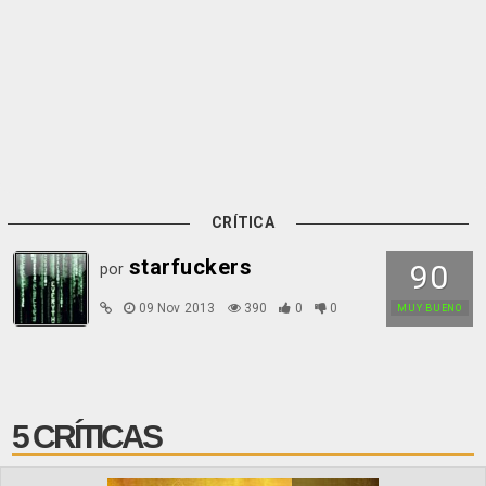
CRÍTICA
starfuckers
90
por
09 Nov 2013
390
0
0
MUY BUENO
5 CRÍTICAS