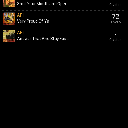
Shut Your Mouth and Open...
0 votos
AFI
72
Very Proud Of Ya
1 voto
AFI
-
Answer That And Stay Fas...
0 votos