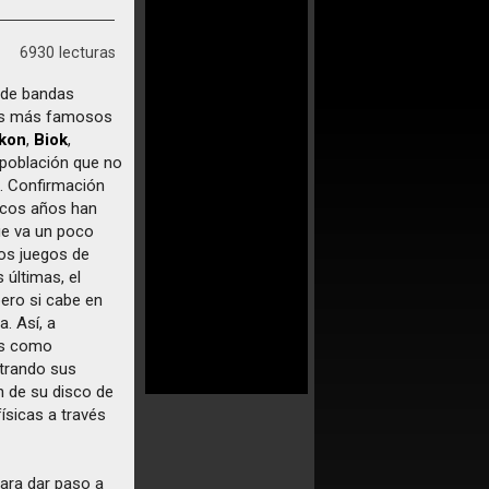
6930 lecturas
a de bandas
los más famosos
kon
,
Biok
,
 población que no
s. Confirmación
ocos años han
ue va un poco
los juegos de
 últimas, el
pero si cabe en
. Así, a
les como
strando sus
ón de su disco de
ísicas a través
ara dar paso a