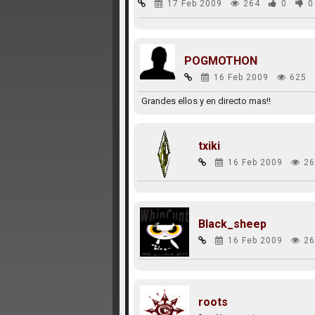
17 Feb 2009
264
0
0
POGMOTHON
16 Feb 2009
625
Grandes ellos y en directo mas!!
txiki
16 Feb 2009
26
Black_sheep
16 Feb 2009
26
roots