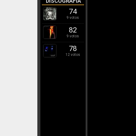
DISCOGRAFÍA
74
9 votos
82
9 votos
78
12 votos