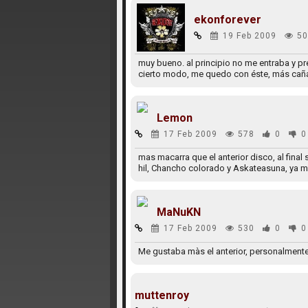
ekonforever
19 Feb 2009
50
muy bueno. al principio no me entraba y pre
cierto modo, me quedo con éste, más cañ
Lemon
17 Feb 2009
578
0
0
mas macarra que el anterior disco, al fina
hil, Chancho colorado y Askateasuna, ya me
MaNuKN
17 Feb 2009
530
0
0
Me gustaba màs el anterior, personalment
muttenroy