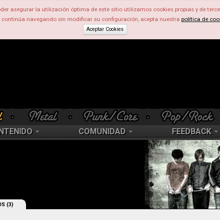
der asegurar la utilización óptima de este sitio utilizamos cookies propias y de terce
d continúa navegando sin modificar su configuración, acepta nuestra
política de coo
Aceptar Cookies
NTENIDO
COMUNIDAD
FEEDBACK
S (3)