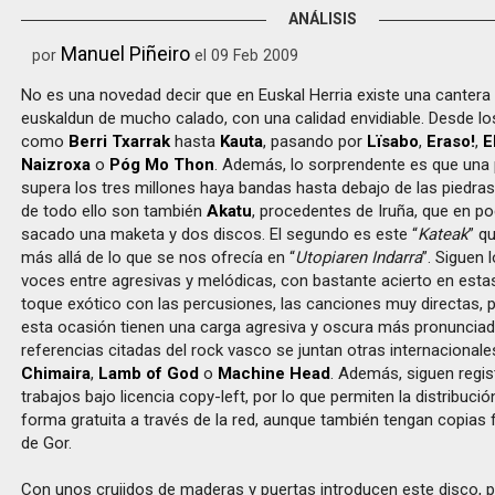
ANÁLISIS
Manuel Piñeiro
por
el 09 Feb 2009
No es una novedad decir que en Euskal Herria existe una canter
euskaldun de mucho calado, con una calidad envidiable. Desde 
como
Berri Txarrak
hasta
Kauta
, pasando por
Lïsabo
,
Eraso!
,
E
Naizroxa
o
Póg Mo Thon
. Además, lo sorprendente es que una
supera los tres millones haya bandas hasta debajo de las piedra
de todo ello son también
Akatu
, procedentes de Iruña, que en p
sacado una maketa y dos discos. El segundo es este “
Kateak
” q
más allá de lo que se nos ofrecía en “
Utopiaren Indarra
”. Siguen 
voces entre agresivas y melódicas, con bastante acierto en estas
toque exótico con las percusiones, las canciones muy directas, 
esta ocasión tienen una carga agresiva y oscura más pronunciada
referencias citadas del rock vasco se juntan otras internaciona
Chimaira
,
Lamb of God
o
Machine Head
. Además, siguen regi
trabajos bajo licencia copy-left, por lo que permiten la distribuci
forma gratuita a través de la red, aunque también tengan copias f
de Gor.
Con unos crujidos de maderas y puertas introducen este disco, p