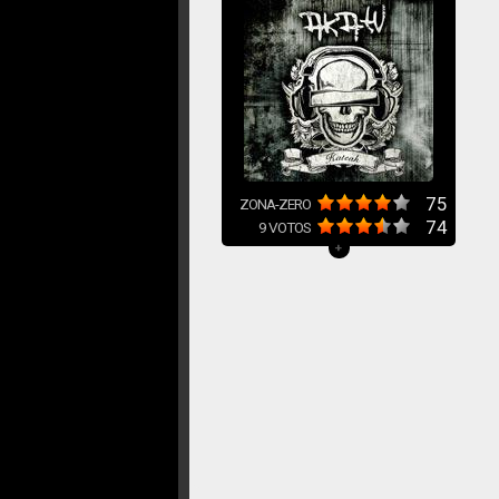
75
ZONA-ZERO
74
9
VOTOS
+