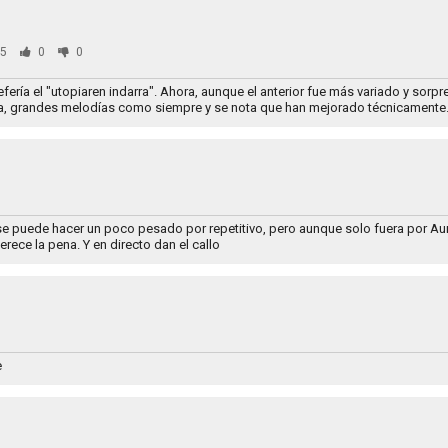
5
0
0
fería el "utopiaren indarra". Ahora, aunque el anterior fue más variado y sorp
a, grandes melodías como siempre y se nota que han mejorado técnicamente
l se puede hacer un poco pesado por repetitivo, pero aunque solo fuera por Au
rece la pena. Y en directo dan el callo
e