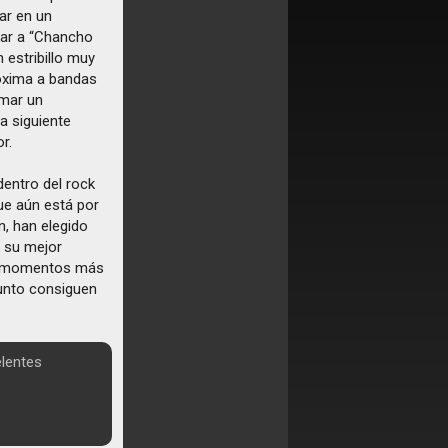
ar en un
egar a “Chancho
estribillo muy
proxima a bandas
amar un
a siguiente
r.
dentro del rock
ue aún está por
n, han elegido
 su mejor
nen momentos más
junto consiguen
elentes