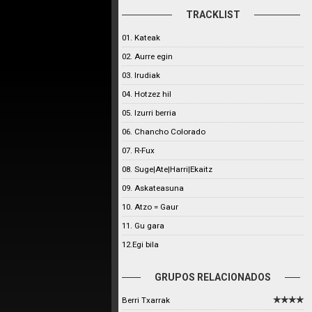
TRACKLIST
01. Kateak
02. Aurre egin
03. Irudiak
04. Hotzez hil
05. Izurri berria
06. Chancho Colorado
07. R-Fux
08. Suge|Ate|Harri|Ekaitz
09. Askateasuna
10. Atzo = Gaur
11. Gu gara
12.Egi bila
GRUPOS RELACIONADOS
Berri Txarrak