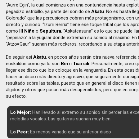
“Aurre Egin”, la cual comienza con una contundencia hasta explot
pegadizo estribillo, ya parte del sonido de
Akatu
. No es hasta ll
Colorado” que las percusiones cobran más protagonismo, con un 
directo y curioso. “Izurri Berria” tiene ese toque tribal que los a
como
Ill Niño
o
Sepultura
. “Askateasuna” es lo que se puede ll
“pepinazo” a la yugular donde extreman su sonido al máximo. En l
“Atzo=Gaur” suenan más rockeros, recordando a su etapa anterio
De seguir así
Akatu
, en pocos años serán otra nueva referencia 
euskaldun como ya lo son
Berri Txarrak
. Personalmente, creo q
llegar ese disco que los coloque en la vanguardia. En esta ocasió
hacer un disco más directo y agresivo, que seguramente consiga
resultado sobre las tablas, puesto que en general el disco tie
álgidos y otros que pasan más desapercibidos, pero que en con
su efecto.
Lo Mejor:
Han llevado al extremo su sonido sin perder las exc
melodías vocales. Las guitarras suenan muy bien.
Lo Peor:
Es menos variado que su anterior disco