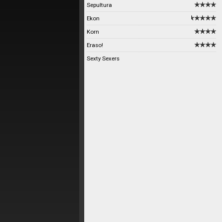
Sepultura
Ekon
Korn
Eraso!
Sexty Sexers