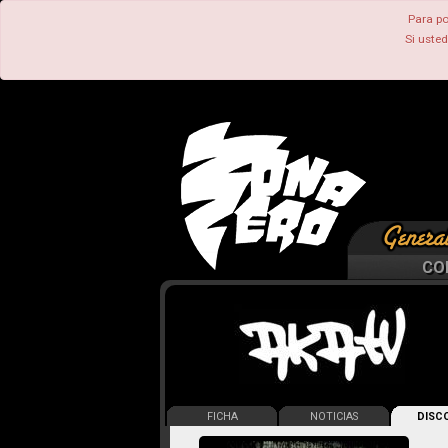
Para po
Si uste
CO
FICHA
NOTICIAS
DISCO