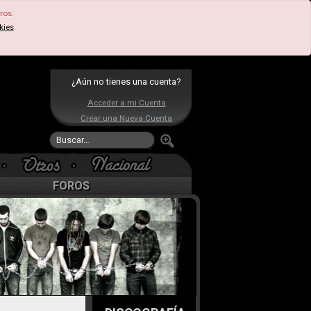
ros.
kies
.
¿Aún no tienes una cuenta?
Acceder a mi Cuenta
Crear una Nueva Cuenta
FOROS