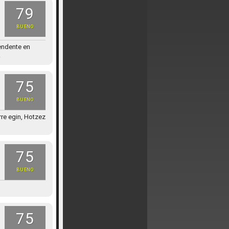
79
BUENO
rendente en
.
75
BUENO
rre egin, Hotzez
75
BUENO
75