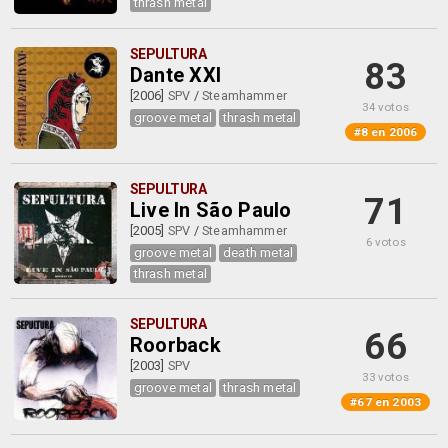
thrash metal
SEPULTURA
83
Dante XXI
[2006]
SPV
/
Steamhammer
34 votos
groove metal
thrash metal
#8 en 2006
SEPULTURA
71
Live In São Paulo
[2005]
SPV
/
Steamhammer
6 votos
groove metal
death metal
thrash metal
SEPULTURA
66
Roorback
[2003]
SPV
33 votos
groove metal
thrash metal
#67 en 2003