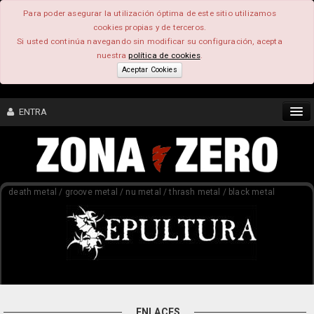
Para poder asegurar la utilización óptima de este sitio utilizamos
cookies propias y de terceros.
Si usted continúa navegando sin modificar su configuración, acepta
nuestra
política de cookies
.
Aceptar Cookies
ENTRA
CONTENIDO
death metal / groove metal / nu metal / thrash metal / black metal
COMUNIDAD
FEEEDBACK
FOROS
ENLACES