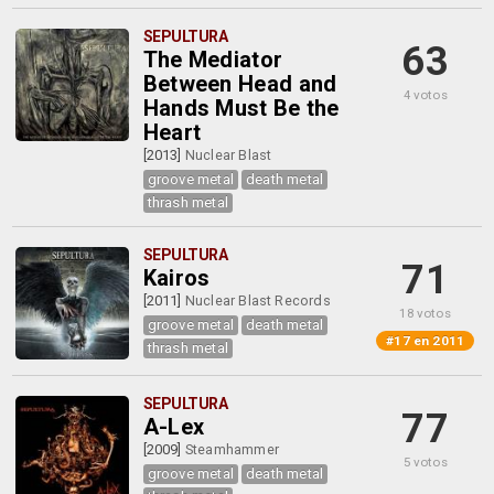
SEPULTURA
63
The Mediator
Between Head and
4 votos
Hands Must Be the
Heart
[2013]
Nuclear Blast
groove metal
death metal
thrash metal
SEPULTURA
71
Kairos
[2011]
Nuclear Blast Records
18 votos
groove metal
death metal
#17 en 2011
thrash metal
SEPULTURA
77
A-Lex
[2009]
Steamhammer
5 votos
groove metal
death metal