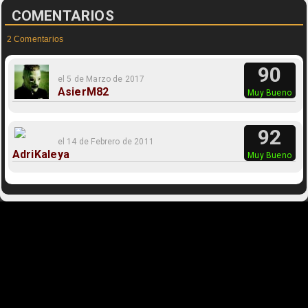
COMENTARIOS
2 Comentarios
90
el 5 de Marzo de 2017
AsierM82
Muy Bueno
92
el 14 de Febrero de 2011
AdriKaleya
Muy Bueno