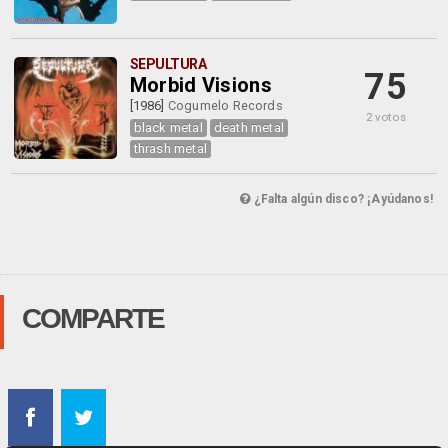
SEPULTURA
75
Morbid Visions
[1986]
Cogumelo Records
2 votos
black metal
death metal
thrash metal
¿Falta algún disco? ¡Ayúdanos!
COMPARTE