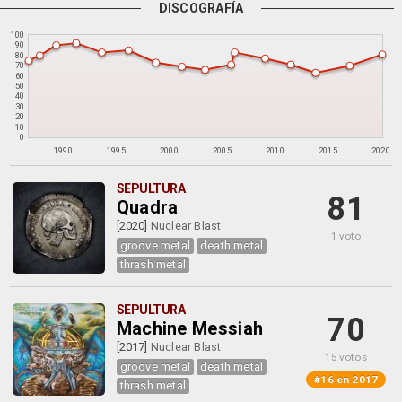
DISCOGRAFÍA
100
90
80
70
60
50
40
30
20
10
0
1990
1995
2000
2005
2010
2015
2020
SEPULTURA
81
Quadra
[2020]
Nuclear Blast
1 voto
groove metal
death metal
thrash metal
SEPULTURA
70
Machine Messiah
[2017]
Nuclear Blast
15 votos
groove metal
death metal
#16 en 2017
thrash metal