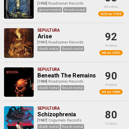
[1993]
Roadrunner Records
66 votos
groove metal
thrash metal
#20 en 1993
SEPULTURA
92
Arise
[1991]
Roadrunner Records
4 votos
death metal
thrash metal
#8 en 1991
SEPULTURA
90
Beneath The Remains
[1989]
Roadrunner Records
4 votos
death metal
thrash metal
#9 en 1989
SEPULTURA
80
Schizophrenia
[1987]
Cogumelo Records
2 votos
death metal
thrash metal