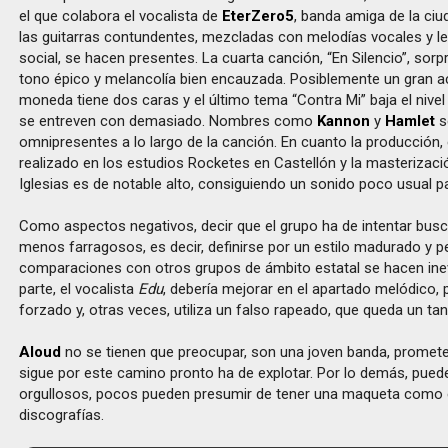
el que colabora el vocalista de
EterZero5
, banda amiga de la ciu
las guitarras contundentes, mezcladas con melodías vocales y l
social, se hacen presentes. La cuarta canción, “En Silencio”, sorp
tono épico y melancolía bien encauzada. Posiblemente un gran ac
moneda tiene dos caras y el último tema “Contra Mi” baja el nivel 
se entreven con demasiado. Nombres como
Kannon
y
Hamlet
s
omnipresentes a lo largo de la canción. En cuanto la producción, 
realizado en los estudios Rocketes en Castellón y la masterizaci
Iglesias es de notable alto, consiguiendo un sonido poco usual 
Como aspectos negativos, decir que el grupo ha de intentar busc
menos farragosos, es decir, definirse por un estilo madurado y p
comparaciones con otros grupos de ámbito estatal se hacen inev
parte, el vocalista
Edu
, debería mejorar en el apartado melódico,
forzado y, otras veces, utiliza un falso rapeado, que queda un tan
Aloud
no se tienen que preocupar, son una joven banda, promete
sigue por este camino pronto ha de explotar. Por lo demás, pued
orgullosos, pocos pueden presumir de tener una maqueta como 
discografías.