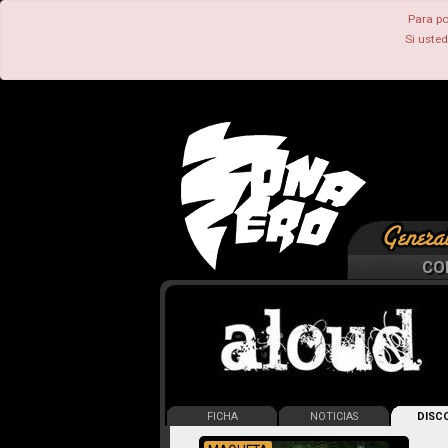
Para po
Si uste
CO
FICHA
NOTICIAS
DISCO