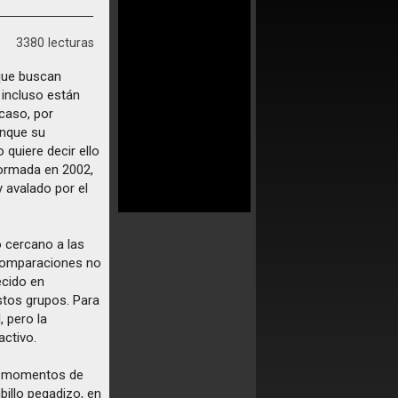
3380 lecturas
 que buscan
incluso están
caso, por
unque su
quiere decir ello
formada en 2002,
y avalado por el
o cercano a las
omparaciones no
ecido en
stos grupos. Para
, pero la
activo.
us momentos de
billo pegadizo, en