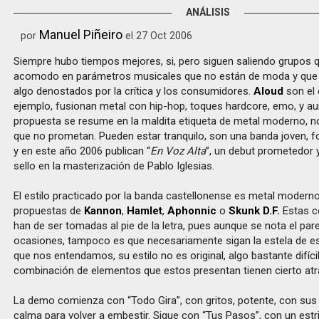
ANÁLISIS
Manuel Piñeiro
por
el 27 Oct 2006
Siempre hubo tiempos mejores, si, pero siguen saliendo grupos
acomodo en parámetros musicales que no están de moda y que 
algo denostados por la crítica y los consumidores.
Aloud
son el 
ejemplo, fusionan metal con hip-hop, toques hardcore, emo, y a
propuesta se resume en la maldita etiqueta de metal moderno, no 
que no prometan. Pueden estar tranquilo, son una banda joven, 
y en este año 2006 publican “
En Voz Alta
”, un debut prometedor 
sello en la masterización de Pablo Iglesias.
El estilo practicado por la banda castellonense es metal modern
propuestas de
Kannon
,
Hamlet
,
Aphonnic
o
Skunk D.F.
Estas c
han de ser tomadas al pie de la letra, pues aunque se nota el par
ocasiones, tampoco es que necesariamente sigan la estela de e
que nos entendamos, su estilo no es original, algo bastante difícil
combinación de elementos que estos presentan tienen cierto atr
La demo comienza con “Todo Gira”, con gritos, potente, con s
calma para volver a embestir. Sigue con “Tus Pasos”, con un estri