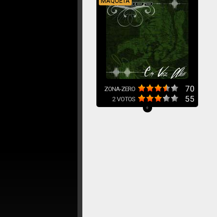
MAQUETA
70
ZONA-ZERO
55
2
VOTOS
+