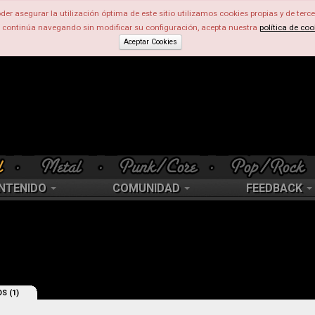
der asegurar la utilización óptima de este sitio utilizamos cookies propias y de terce
d continúa navegando sin modificar su configuración, acepta nuestra
política de coo
Aceptar Cookies
NTENIDO
COMUNIDAD
FEEDBACK
S (1)