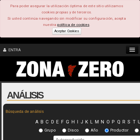
Para poder asegurar la utilización óptima de este sitio utilizamos
cookies propias y de terceros.
Si usted continúa navegando sin modificar su configuración, acepta
nuestra
política de cookies
.
Aceptar Cookies
ENTRA
CONTENIDO
COMUNIDAD
ANÁLISIS
FEEEDBACK
Búsqueda de análisis
FOROS
A
B
C
D
E
F
G
H
I
J
K
L
M
N
O
P
Q
R
S
T
Grupo
Disco
Año
Productor