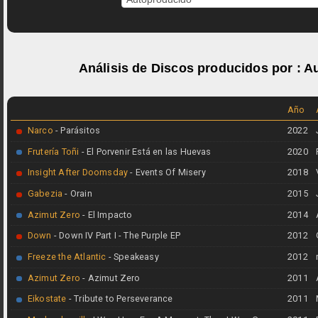
Análisis de Discos producidos por :
A
Año
Narco
- Parásitos
2022
Frutería Toñi
- El Porvenir Está en las Huevas
2020
Insight After Doomsday
- Events Of Misery
2018
Gabezia
- Orain
2015
Azimut Zero
- El Impacto
2014
Down
- Down IV Part I - The Purple EP
2012
Freeze the Atlantic
- Speakeasy
2012
Azimut Zero
- Azimut Zero
2011
Eikostate
- Tribute to Perseverance
2011