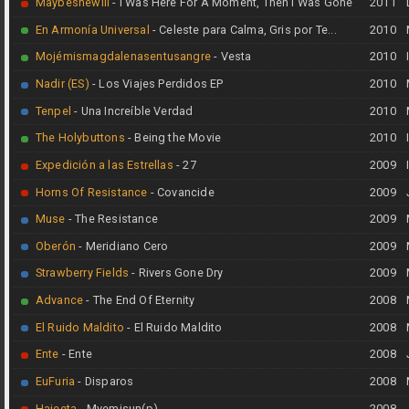
Maybeshewill
- I Was Here For A Moment, Then I Was Gone
2011
En Armonía Universal
- Celeste para Calma, Gris por Te...
2010
Mojémismagdalenasentusangre
- Vesta
2010
Nadir (ES)
- Los Viajes Perdidos EP
2010
Tenpel
- Una Increíble Verdad
2010
The Holybuttons
- Being the Movie
2010
Expedición a las Estrellas
- 27
2009
Horns Of Resistance
- Covancide
2009
Muse
- The Resistance
2009
Oberón
- Meridiano Cero
2009
Strawberry Fields
- Rivers Gone Dry
2009
Advance
- The End Of Eternity
2008
El Ruido Maldito
- El Ruido Maldito
2008
Ente
- Ente
2008
EuFuria
- Disparos
2008
Haieeta
- Mvemjsun(p)
2008