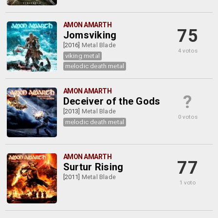
AMON AMARTH
75
Jomsviking
[2016]
Metal Blade
4 votos
viking metal
melodic death metal
AMON AMARTH
?
Deceiver of the Gods
[2013]
Metal Blade
0 votos
melodic death metal
AMON AMARTH
77
Surtur Rising
[2011]
Metal Blade
1 voto