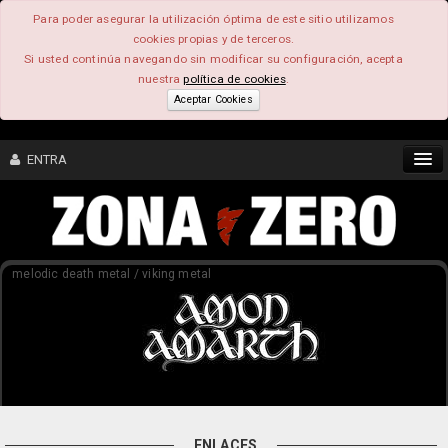
Para poder asegurar la utilización óptima de este sitio utilizamos
cookies propias y de terceros.
Si usted continúa navegando sin modificar su configuración, acepta
nuestra
política de cookies
.
Aceptar Cookies
ENTRA
CONTENIDO
melodic death metal / viking metal
COMUNIDAD
FEEEDBACK
FOROS
ENLACES