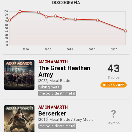
DISCOGRAFÍA
100
90
80
70
60
50
40
30
20
10
0
2000
2005
2010
2015
2020
AMON AMARTH
43
The Great Heathen
Army
5 votos
[2022]
Metal Blade
#25 en 2022
viking metal
melodic death metal
AMON AMARTH
?
Berserker
[2019]
Metal Blade
/
Sony Music
0 votos
melodic death metal