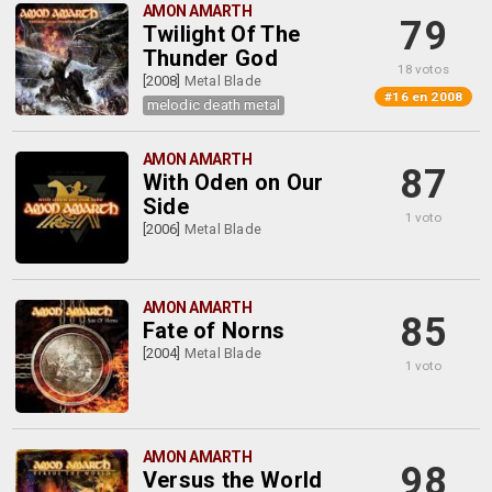
AMON AMARTH
79
Twilight Of The
Thunder God
18 votos
[2008]
Metal Blade
#16 en 2008
melodic death metal
AMON AMARTH
87
With Oden on Our
Side
1 voto
[2006]
Metal Blade
AMON AMARTH
85
Fate of Norns
[2004]
Metal Blade
1 voto
AMON AMARTH
98
Versus the World