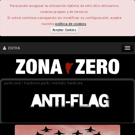
Para poder asegurar la utilización óptima de este sitio utilizamos
cookies propias y de terceros.
Si usted continúa navegando sin modificar su configuración, acepta
nuestra
política de cookies
.
Aceptar Cookies
ENTRA
CONTENIDO
punk rock / hardcore punk / melodic hardcore
COMUNIDAD
FEEEDBACK
FOROS