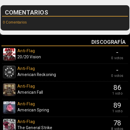
COMENTARIOS
0 Comentarios
DISCOGRAFÍA
Anti-Flag
-
20/20 Vision
0 votos
Anti-Flag
-
American Reckoning
0 votos
Anti-Flag
86
American Fall
1 voto
Anti-Flag
89
American Spring
1 voto
Anti-Flag
78
The General Strike
8 votos