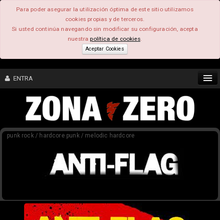
Para poder asegurar la utilización óptima de este sitio utilizamos
cookies propias y de terceros.
Si usted continúa navegando sin modificar su configuración, acepta
nuestra
política de cookies
.
Aceptar Cookies
ENTRA
CONTENIDO
punk rock / hardcore punk / melodic hardcore
COMUNIDAD
FEEEDBACK
FOROS