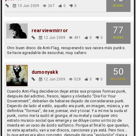
13 Jun 2009
267
0
0
BUENO
77
rearviewmirror
12 Jun 2009
491
0
0
BUENO
Otro buen disco de Anti-Flag, recuperando sus raices más punks.
Se hace agradable de escuchar, muy cañero
50
dumonyakk
12 Jun 2009
528
0
0
MEDIOCRE
Cuando Anti-Flag decidieron dejar atrás sus propias formas punk,
después del adictivo, fresco, lejano y olvidado "Die For Your
Government", deberían de haberse dejado de considerarse punk.
Dejando de lado el estilo, aquello era punk, en imagen, música, y en
definitiva "formas", de ser, pensar, vivir y tocar. Y a mí me la suda el
punk, como me la sudó el grunge, el nu-metal y cualquier otro
estrato musico-social que emerge y se diluye como un trozo de
mierda en un vaso de ácido sulfúrico. Porque al final lo que quedan,
en este apartado, van a ser discos, canciones y ya está. Pero tios...
lo que antes era algo concreto, después de una "evolución" clara a