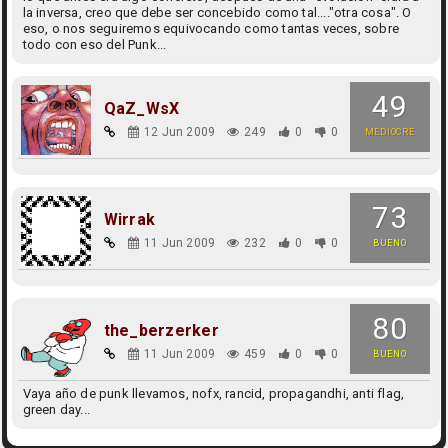
la inversa, creo que debe ser concebido como tal...."otra cosa". O
eso, o nos seguiremos equivocando como tantas veces, sobre
todo con eso del Punk...
49
QaZ_WsX
12 Jun 2009
249
0
0
MEDIOCRE
73
Wirrak
11 Jun 2009
232
0
0
BUENO
80
the_berzerker
11 Jun 2009
459
0
0
BUENO
Vaya año de punk llevamos, nofx, rancid, propagandhi, anti flag,
green day...