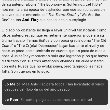
de su anterior álbum; "The Economy is Suffering... Let It Die"
nos remite a su época de esplendor con ese sonido accesible
a la vez que irreverente de "
The Terror State
" y "We Are the
One" es tan
Anti-Flag
que casi suena a autoplagio.
El disco no obstante no llega a rayar un nivel tan notable como
otros anteriores, aunque es netamente superior al que era su
último trabajo. Temas ñoños y con poca gracia como "The Old
Guard" o "The Gr(e)at Depression" bajan bastante el nivel y se
hace un poco corto teniendo en cuenta que no pasa de media
hora. Aun así hay momentos más que logrados y los que hayan
disfrutado con sus tres anteriores álbumes sin duda lo harán
con este. Puede que no evolucionen, pero tampoco les hace
falta. Son buenos en lo suyo.
Lo Mejor:
Más Anti-Flag para todos. Han levantado el vuelo
despues del flojo disco del año pasado.
Lo Peor:
Es corto y algunas canciones bajan el nivel.