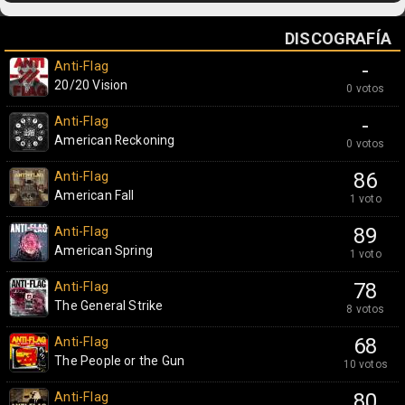
DISCOGRAFÍA
Anti-Flag
-
20/20 Vision
0 votos
Anti-Flag
-
American Reckoning
0 votos
Anti-Flag
86
American Fall
1 voto
Anti-Flag
89
American Spring
1 voto
Anti-Flag
78
The General Strike
8 votos
Anti-Flag
68
The People or the Gun
10 votos
Anti-Flag
80