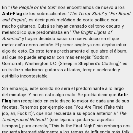
En "
The People or the Gun
" nos encontramos de nuevo a los
Anti-Flag
de los sobresalientes "
The Terror State
" y "
For Blood
and Empire
", es decir punk melódico de corte político con
mucho guitarreo. Quizá se hayan cansado del tono oscuro y
melancólico que predominaba en "
The Bright Lights of
America
" y hayan decidido sacar un nuevo disco en el que
meter caña como antaño. El primer single ya nos dejaba intuir
algo de esto. Es este tema precisamente el que abre el álbum,
así que no puede empezar con más energía: "Sodom,
Gomorrah, Washington D.C. (Sheep in Shepherd's Clothing)" es
un trallazo clarísimo: guitarras afiladas, tempo acelerado y
estribillo incontestable.
Sin embargo, este sonido no será el predominante a lo largo
del minutaje. Y no es esto algo malo. Se podría decir que
Anti-
Flag
han recopilado en este disco lo mejor de cada una de sus
facetas. Tenemos por ejemplo esa "You Are Fired (Take this
job, ah, Fuck It)", que nos recuerda a su época anterior a "
The
Underground Network
" (qué lejanos quedan ya aquellos
tiempos), pura energía; "This Is the First Night" sin embargo nos
recuerda irremediablemente a los temas de influencia más folk