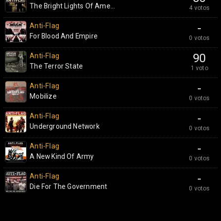
The Bright Lights Of Ame...
4 votos
Anti-Flag
-
For Blood And Empire
0 votos
Anti-Flag
90
The Terror State
1 voto
Anti-Flag
-
Mobilize
0 votos
Anti-Flag
-
Underground Network
0 votos
Anti-Flag
-
A New Kind Of Army
0 votos
Anti-Flag
-
Die For The Government
0 votos