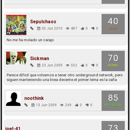
40
Sepulchaos
05 Jun 2010
487
0
0
MALO
No me ha molado un carajo
70
Sickman
23 Jun 2009
502
0
0
BUENO
Parece dificil que volvamos a tener otro underground network, pero
siguen manteniendo una linea decente.el primer tema es la caña
85
noothink
13 Jun 2009
249
0
0
MUY BUENO
73
joel-41