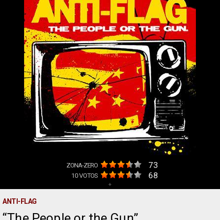
73
ZONA-ZERO
68
10
VOTOS
+
ANTI-FLAG
The People or the Gun