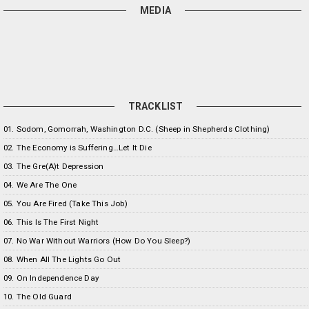
MEDIA
TRACKLIST
01. Sodom, Gomorrah, Washington D.C. (Sheep in Shepherds Clothing)
02. The Economy is Suffering…Let It Die
03. The Gre(A)t Depression
04. We Are The One
05. You Are Fired (Take This Job)
06. This Is The First Night
07. No War Without Warriors (How Do You Sleep?)
08. When All The Lights Go Out
09. On Independence Day
10. The Old Guard