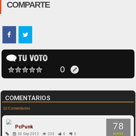
COMPARTE
COMENTARIOS
10 Comentarios
78
PcPunk
30 Sep 2012
235
0
0
BUENO