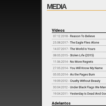
MEDIA
Vídeos
07.12.2018 -
Reason To Believe
25.08.2017 -
The Eagle Flies Alone
14.07.2017 -
The World Is Yours
08.05.2015 -
Stolen Life (2015)
11.06.2014 -
No More Regrets
27.05.2014 -
You Will Know My Name
05.05.2014 -
As the Pages Burn
19.09.2012 -
Cruelty Without Beauty
30.04.2012 -
Under Black Flags We Mar
19.04.2011 -
Yesterday Is Dead And Go
Adelantos