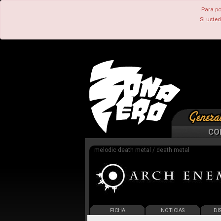
Para po
Si uste
CO
melodic death metal / death metal
FICHA
NOTICIAS
DI