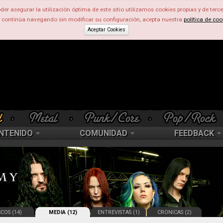
der asegurar la utilización óptima de este sitio utilizamos cookies propias y de terce
d continúa navegando sin modificar su configuración, acepta nuestra
política de coo
Aceptar Cookies
NTENIDO
COMUNIDAD
FEEDBACK
SCOS (14)
MEDIA (12)
ENTREVISTAS (1)
CRONICAS (2)