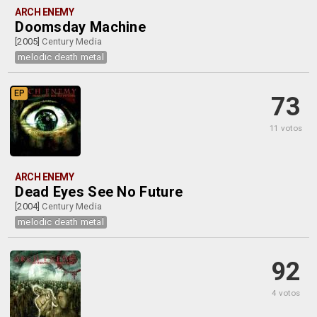
ARCH ENEMY
Doomsday Machine
[2005]
Century Media
melodic death metal
EP
73
11 votos
ARCH ENEMY
Dead Eyes See No Future
[2004]
Century Media
melodic death metal
92
4 votos