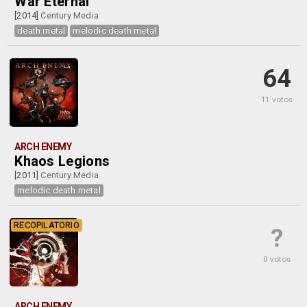
War Eternal
[2014]
Century Media
death metal
melodic death metal
64
11 votos
ARCH ENEMY
Khaos Legions
[2011]
Century Media
melodic death metal
RECOPILATORIO
?
0 votos
ARCH ENEMY