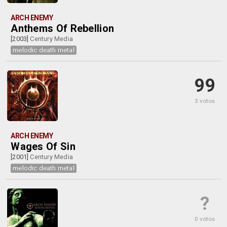
ARCH ENEMY
Anthems Of Rebellion
[2003]
Century Media
melodic death metal
99
3 votos
ARCH ENEMY
Wages Of Sin
[2001]
Century Media
melodic death metal
?
0 votos