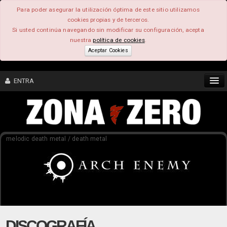
Para poder asegurar la utilización óptima de este sitio utilizamos
cookies propias y de terceros.
Si usted continúa navegando sin modificar su configuración, acepta
nuestra
política de cookies
.
Aceptar Cookies
ENTRA
CONTENIDO
melodic death metal / death metal
COMUNIDAD
FEEEDBACK
FOROS
DISCOGRAFÍA