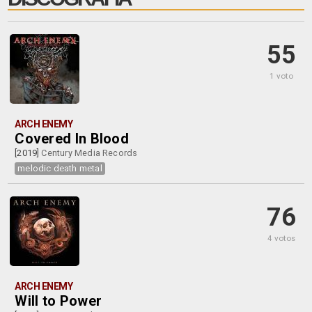
55
1 voto
ARCH ENEMY
Covered In Blood
[2019]
Century Media Records
melodic death metal
76
4 votos
ARCH ENEMY
Will to Power