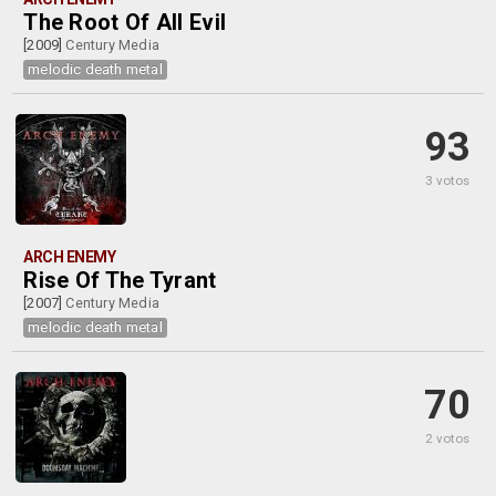
The Root Of All Evil
[2009]
Century Media
melodic death metal
93
3 votos
ARCH ENEMY
Rise Of The Tyrant
[2007]
Century Media
melodic death metal
70
2 votos