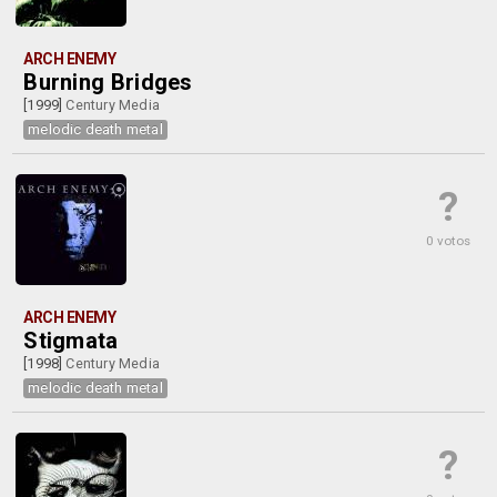
ARCH ENEMY
Burning Bridges
[1999]
Century Media
melodic death metal
?
0 votos
ARCH ENEMY
Stigmata
[1998]
Century Media
melodic death metal
?