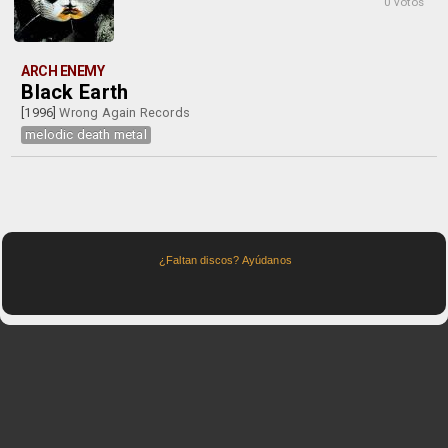
0 votos
ARCH ENEMY
Black Earth
[1996]
Wrong Again Records
melodic death metal
¿Faltan discos? Ayúdanos