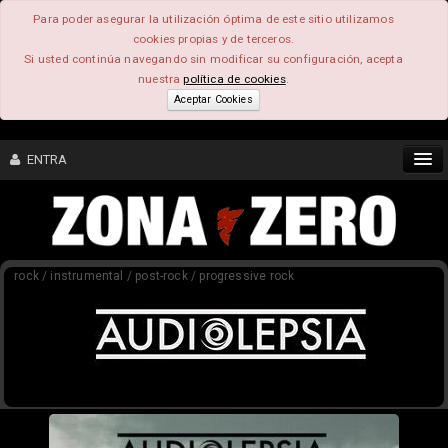
Para poder asegurar la utilización óptima de este sitio utilizamos
cookies propias y de terceros.
Si usted continúa navegando sin modificar su configuración, acepta
nuestra
política de cookies
.
Aceptar Cookies
ENTRA
CONTENIDO
rock / instrumental / post-rock / progressive rock
COMUNIDAD
FEEEDBACK
FOROS