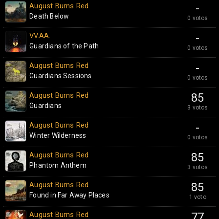
August Burns Red
-
Death Below
0 votos
VV.AA.
-
Guardians of the Path
0 votos
August Burns Red
-
Guardians Sessions
0 votos
August Burns Red
85
Guardians
3 votos
August Burns Red
-
Winter Wilderness
0 votos
August Burns Red
85
Phantom Anthem
3 votos
August Burns Red
85
Found in Far Away Places
1 voto
August Burns Red
77