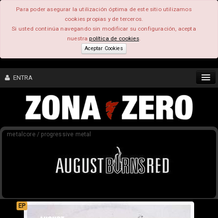
Para poder asegurar la utilización óptima de este sitio utilizamos
cookies propias y de terceros.
Si usted continúa navegando sin modificar su configuración, acepta
nuestra
política de cookies
.
Aceptar Cookies
ENTRA
CONTENIDO
metalcore / progressive metal
COMUNIDAD
FEEEDBACK
FOROS
EP