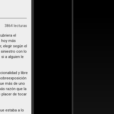
3864 lecturas
ubriera el
o, hoy más
, elegir según el
 siniestro con lo
si a alguien le
cionalidad y libre
 sobreexposición
 que más de uno
más razón que la
 placer de tocar
que estaba a lo