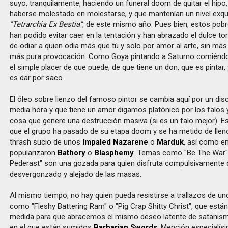
suyo, tranquilamente, haciendo un funeral doom de quitar el hipo
haberse molestado en molestarse, y que mantenían un nivel exquis
"Tetrarchia Ex Bestia"
, de este mismo año. Pues bien, estos pob
han podido evitar caer en la tentación y han abrazado el dulce to
de odiar a quien odia más que tú y solo por amor al arte, sin más 
más pura provocación. Como Goya pintando a Saturno comiéndos
el simple placer de que puede, de que tiene un don, que es pintar,
es dar por saco.
El óleo sobre lienzo del famoso pintor se cambia aquí por un dis
media hora y que tiene un amor digamos platónico por los falos y
cosa que genere una destrucción masiva (si es un falo mejor). E
que el grupo ha pasado de su etapa doom y se ha metido de lleno
thrash sucio de unos
Impaled Nazarene
o
Marduk
, así como e
popularizaron
Bathory
o
Blasphemy
. Temas como "Be The War"
Pederast" son una gozada para quien disfruta compulsivamente 
desvergonzado y alejado de las masas.
Al mismo tiempo, no hay quien pueda resistirse a trallazos de u
como "Fleshy Battering Ram" o "Pig Crap Shitty Christ", que está
medida para que abracemos el mismo deseo latente de satanism
en el que están sumidos
Barbarian Swords
. Mención especialís