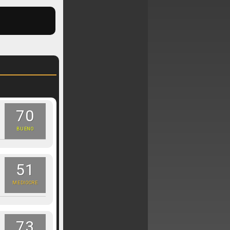
70
BUENO
51
MEDIOCRE
73