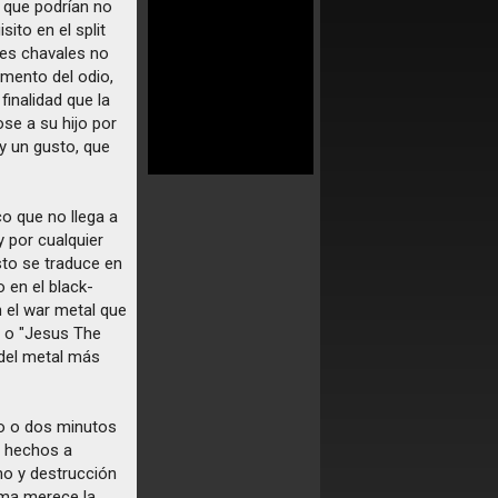
, que podrían no
ito en el split
res chavales no
rmento del odio,
finalidad que la
e a su hijo por
 y un gusto, que
co que no llega a
 por cualquier
sto se traduce en
 en el black-
n el war metal que
 o "Jesus The
del metal más
no o dos minutos
n hechos a
o y destrucción
ima merece la