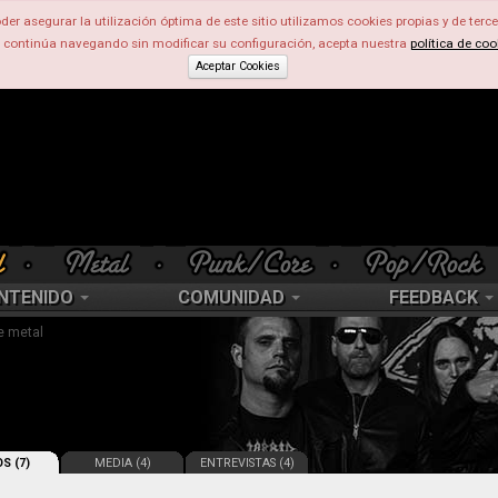
der asegurar la utilización óptima de este sitio utilizamos cookies propias y de terce
d continúa navegando sin modificar su configuración, acepta nuestra
política de coo
Aceptar Cookies
NTENIDO
COMUNIDAD
FEEDBACK
e metal
S (7)
MEDIA (4)
ENTREVISTAS (4)