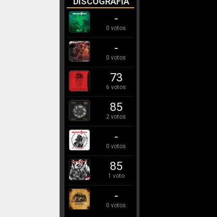
DISCOGRAFÍA
-
0 votos
-
0 votos
73
6 votos
85
2 votos
-
0 votos
85
1 voto
-
0 votos