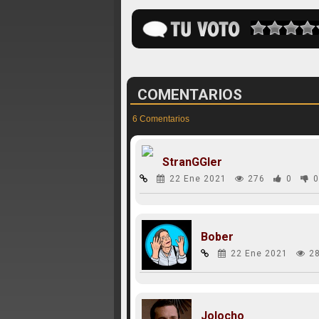
COMENTARIOS
6 Comentarios
StranGGler
22 Ene 2021
276
0
0
Bober
22 Ene 2021
2
Jolocho