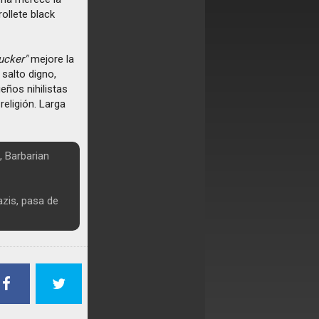
rollete black
ucker"
mejore la
salto digno,
eños nihilistas
 religión. Larga
, Barbarian
zis, pasa de