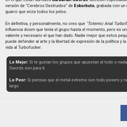
versión de "Cerebros Destruidos" de
Eskorbuto
, grabada con un 
guarro que eriza todos los pelos.
En definitiva, y personalmente, no creo que
"Totemic Anal Turbof
influencia doom que tenía el grupo hasta el momento, pero es un 
valiente y necesario el que han dado. Nadie mejor que estos pequ
puede defender al arte y la libertad de expresión de la política y la
vida al Turbofucker.
Lo Mejor:
Si te gustan los grupos que apuestan al todo o nada
Swords son para ti.
Lo Peor:
Si piensas que el metal extremo son todo posers y na
largo.