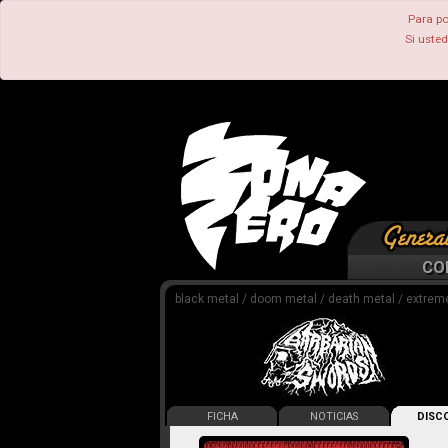
Para po
Si uste
CO
black metal / doom metal / death metal / extrem
FICHA
NOTICIAS
DISCO