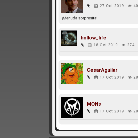
27 Oct 2019
40
¡Menuda sorpresita!
hollow_life
18 Oct 2019
274
CesarAguilar
17 Oct 2019
28
MONs
17 Oct 2019
28