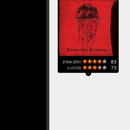
83
ZONA-ZERO
73
6
VOTOS
+