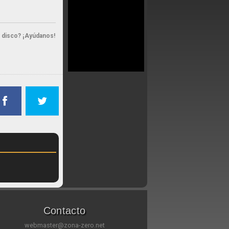
n disco? ¡Ayúdanos!
Contacto
webmaster@zona-zero.net