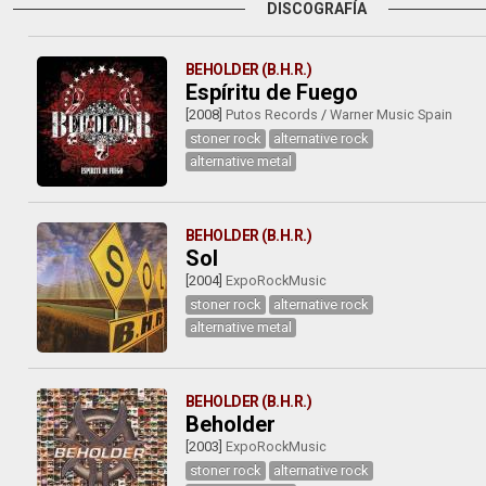
DISCOGRAFÍA
BEHOLDER (B.H.R.)
Espíritu de Fuego
[2008]
Putos Records
/
Warner Music Spain
stoner rock
alternative rock
alternative metal
BEHOLDER (B.H.R.)
Sol
[2004]
ExpoRockMusic
stoner rock
alternative rock
alternative metal
BEHOLDER (B.H.R.)
Beholder
[2003]
ExpoRockMusic
stoner rock
alternative rock