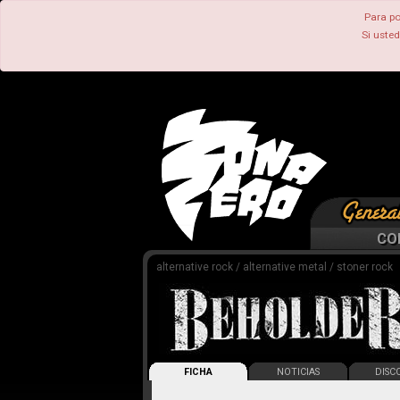
Para po
Si uste
CO
alternative rock / alternative metal / stoner rock
FICHA
NOTICIAS
DISCO