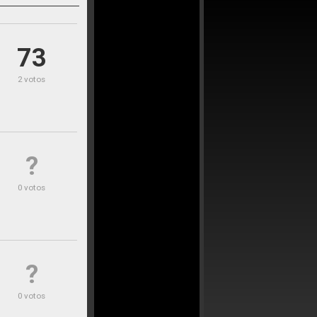
73
2 votos
?
0 votos
?
0 votos