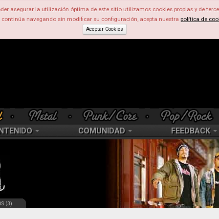
der asegurar la utilización óptima de este sitio utilizamos cookies propias y de terce
d continúa navegando sin modificar su configuración, acepta nuestra
política de coo
Aceptar Cookies
NTENIDO
COMUNIDAD
FEEDBACK
S (3)