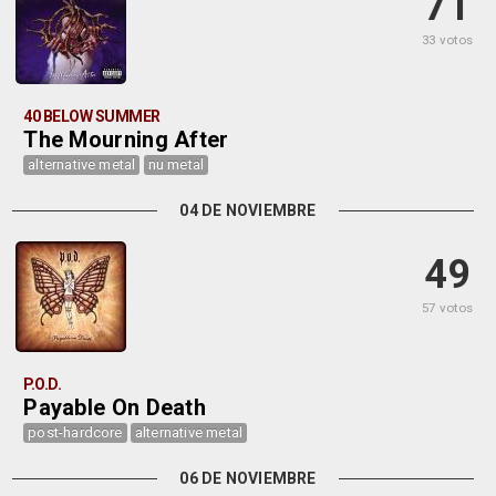
71
33 votos
40 BELOW SUMMER
The Mourning After
alternative metal
nu metal
04 DE NOVIEMBRE
49
57 votos
P.O.D.
Payable On Death
post-hardcore
alternative metal
06 DE NOVIEMBRE