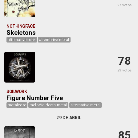
27 votos
NOTHINGFACE
Skeletons
alternative rock
alternative metal
78
29 votos
SOILWORK
Figure Number Five
metalcore
melodic death metal
alternative metal
29 DE ABRIL
85