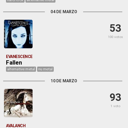
04 DE MARZO
53
100 votos
EVANESCENCE
Fallen
alternative metal
nu metal
10 DE MARZO
93
1 voto
AVALANCH