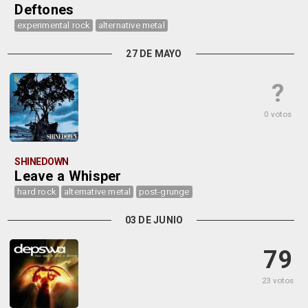
Deftones
experimental rock
alternative metal
27 DE MAYO
?
0 votos
SHINEDOWN
Leave a Whisper
hard rock
alternative metal
post-grunge
03 DE JUNIO
79
23 votos