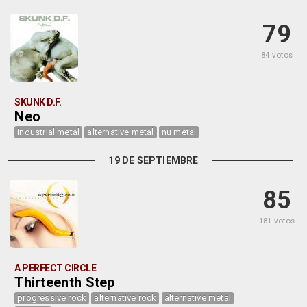
79
84 votos
SKUNK D.F.
Neo
industrial metal
alternative metal
nu metal
19 DE SEPTIEMBRE
85
181 votos
A PERFECT CIRCLE
Thirteenth Step
progressive rock
alternative rock
alternative metal