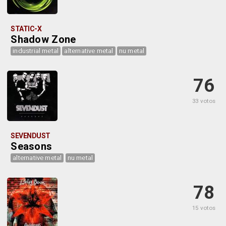
STATIC-X
Shadow Zone
industrial metal
alternative metal
nu metal
76
33 votos
SEVENDUST
Seasons
alternative metal
nu metal
78
15 votos