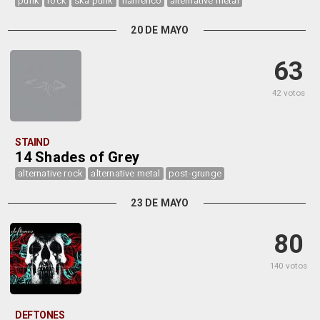
punk
rock
ska punk
flamenco
alternative metal
20 DE MAYO
63
42 votos
STAIND
14 Shades of Grey
alternative rock
alternative metal
post-grunge
23 DE MAYO
80
140 votos
DEFTONES