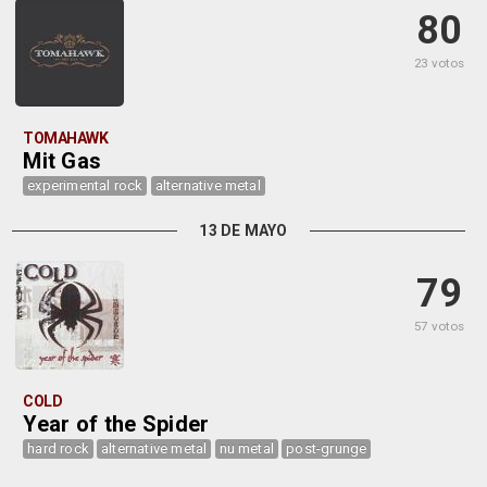
80
23 votos
TOMAHAWK
Mit Gas
experimental rock
alternative metal
13 DE MAYO
79
57 votos
COLD
Year of the Spider
hard rock
alternative metal
nu metal
post-grunge