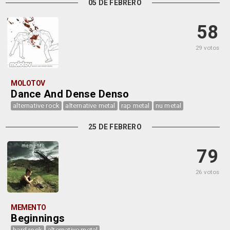
05 DE FEBRERO
58
29 votos
MOLOTOV
Dance And Dense Denso
alternative rock
alternative metal
rap metal
nu metal
25 DE FEBRERO
79
26 votos
MEMENTO
Beginnings
hard rock
alternative metal