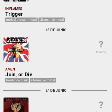
IN FLAMES
Trigger
melodic death metal
alternative metal
15 DE JUNIO
?
0 votos
AMEN
Join, or Die
hardcore punk
alternative metal
24 DE JUNIO
?