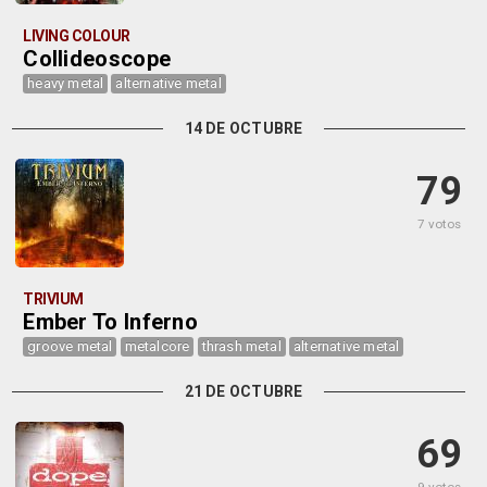
LIVING COLOUR
Collideoscope
heavy metal
alternative metal
14 DE OCTUBRE
79
7 votos
TRIVIUM
Ember To Inferno
groove metal
metalcore
thrash metal
alternative metal
21 DE OCTUBRE
69