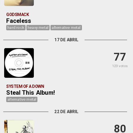
GODSMACK
Faceless
hard rock
heavy metal
alternative metal
17 DE ABRIL
77
123 votos
SYSTEM OF A DOWN
Steal This Album!
alternative metal
22 DE ABRIL
80