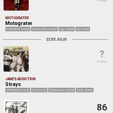
0 votos
MOTOGRATER
Motograter
industrial metal
alternative metal
rap metal
nu metal
22 DE JULIO
?
0 votos
JANE'S ADDICTION
Strays
alternative rock
hard rock
alternative metal
funk metal
86