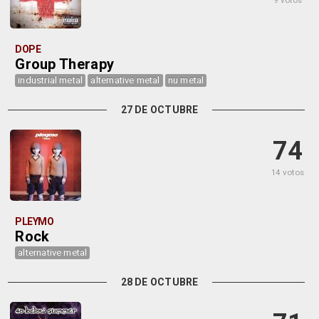
9 votos
DOPE
Group Therapy
industrial metal
alternative metal
nu metal
27 DE OCTUBRE
74
14 votos
PLEYMO
Rock
alternative metal
28 DE OCTUBRE