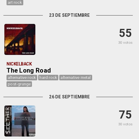
art rock
23 DE SEPTIEMBRE
55
30 votos
NICKELBACK
The Long Road
alternative rock
hard rock
alternative metal
post-grunge
26 DE SEPTIEMBRE
75
30 votos