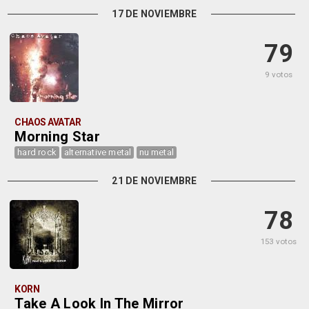
17 DE NOVIEMBRE
79
9 votos
CHAOS AVATAR
Morning Star
hard rock
alternative metal
nu metal
21 DE NOVIEMBRE
78
153 votos
KORN
Take A Look In The Mirror