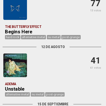
77
13 votos
THE BUTTERFLY EFFECT
Begins Here
hard rock
alternative metal
nu metal
post-grunge
12 DE AGOSTO
41
61 votos
ADEMA
Unstable
alternative metal
nu metal
post-grunge
15 DE SEPTIEMBRE