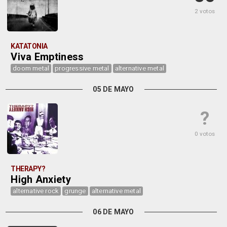
2 votos
KATATONIA
Viva Emptiness
doom metal
progressive metal
alternative metal
05 DE MAYO
?
0 votos
THERAPY?
High Anxiety
alternative rock
grunge
alternative metal
06 DE MAYO