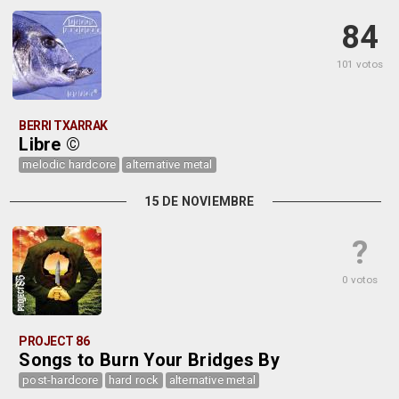
84
101 votos
BERRI TXARRAK
Libre ©
melodic hardcore
alternative metal
15 DE NOVIEMBRE
?
0 votos
PROJECT 86
Songs to Burn Your Bridges By
post-hardcore
hard rock
alternative metal