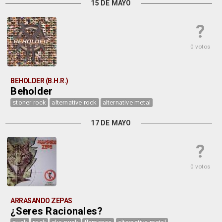
15 DE MAYO
?
0 votos
BEHOLDER (B.H.R.)
Beholder
stoner rock
alternative rock
alternative metal
17 DE MAYO
?
0 votos
ARRASANDO ZEPAS
¿Seres Racionales?