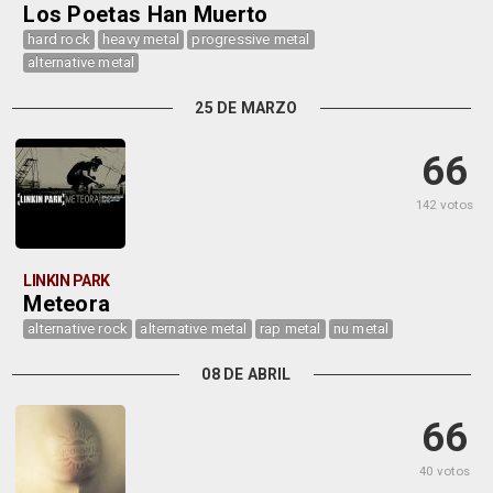
Los Poetas Han Muerto
hard rock
heavy metal
progressive metal
alternative metal
25 DE MARZO
66
142 votos
LINKIN PARK
Meteora
alternative rock
alternative metal
rap metal
nu metal
08 DE ABRIL
66
40 votos