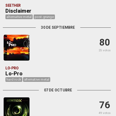
SEETHER
Disclaimer
alternative metal
post-grunge
30 DE SEPTIEMBRE
80
25 votos
LO-PRO
Lo-Pro
hard rock
alternative metal
07 DE OCTUBRE
76
49 votos