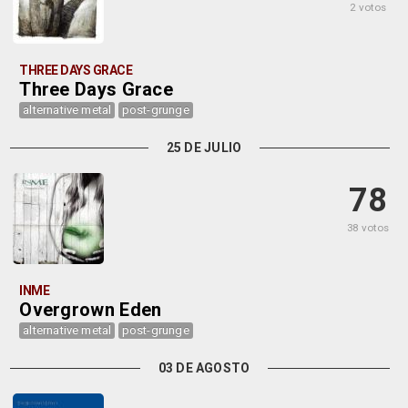
2 votos
THREE DAYS GRACE
Three Days Grace
alternative metal
post-grunge
25 DE JULIO
78
38 votos
INME
Overgrown Eden
alternative metal
post-grunge
03 DE AGOSTO