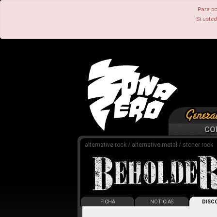
Para po
Si uste
CO
alternative rock / alternative metal / stoner rock
FICHA
NOTICIAS
DISCO