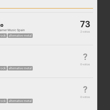
73
go
arner Music Spain
2 votos
 rock
alternative metal
?
0 votos
 rock
alternative metal
?
0 votos
 rock
alternative metal