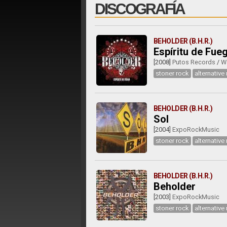
DISCOGRAFÍA
BEHOLDER (B.H.R.)
Espíritu de Fue
[2008]
Putos Records
/
W
stoner rock
alternative
BEHOLDER (B.H.R.)
Sol
[2004]
ExpoRockMusic
stoner rock
alternative
BEHOLDER (B.H.R.)
Beholder
[2003]
ExpoRockMusic
stoner rock
alternative