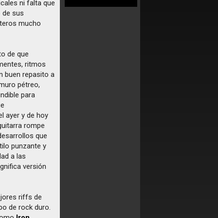
ales ni falta que
o de sus
oteros mucho
to de que
mentes, ritmos
n buen repasito a
muro pétreo,
ndible para
ue
l ayer y de hoy
 guitarra rompe
desarrollos que
tilo punzante y
ad a las
gnifica versión
jores riffs de
po de rock duro.
 como
Iron