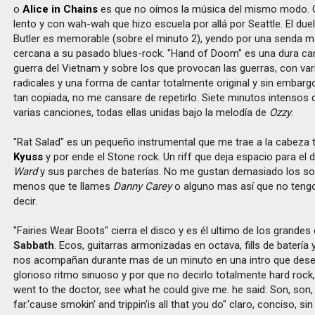
o
Alice in Chains
es que no oímos la música del mismo modo. Ot
lento y con wah-wah que hizo escuela por allá por Seattle. El d
Butler es memorable (sobre el minuto 2), yendo por una senda 
cercana a su pasado blues-rock. "Hand of Doom" es una dura ca
guerra del Vietnam y sobre los que provocan las guerras, con va
radicales y una forma de cantar totalmente original y sin embar
tan copiada, no me cansare de repetirlo. Siete minutos intensos 
varias canciones, todas ellas unidas bajo la melodía de
Ozzy
.
"Rat Salad" es un pequeño instrumental que me trae a la cabeza t
Kyuss
y por ende el Stone rock. Un riff que deja espacio para el 
Ward
y sus parches de baterías. No me gustan demasiado los sol
menos que te llames
Danny Carey
o alguno mas así que no ten
decir.
"Fairies Wear Boots" cierra el disco y es él ultimo de los grandes
Sabbath
. Ecos, guitarras armonizadas en octava, fills de batería 
nos acompañan durante mas de un minuto en una intro que des
glorioso ritmo sinuoso y por que no decirlo totalmente hard rock, o
went to the doctor, see what he could give me. he said: Son, son
far.'cause smokin' and trippin'is all that you do" claro, conciso, s