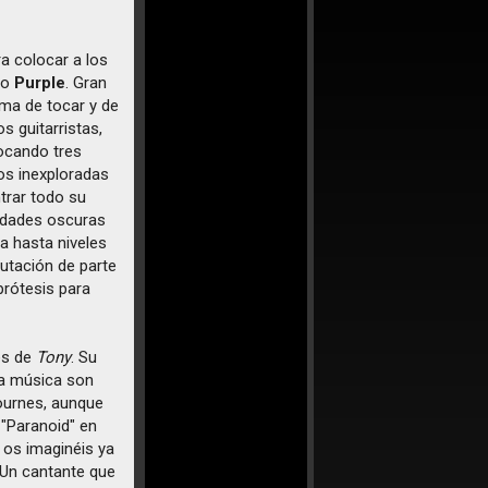
ra colocar a los
o
Purple
. Gran
rma de tocar y de
os guitarristas,
Tocando tres
os inexploradas
ntrar todo su
lidades oscuras
a hasta niveles
utación de parte
prótesis para
es de
Tony
. Su
 la música son
ournes, aunque
 "Paranoid" en
 os imaginéis ya
 Un cantante que