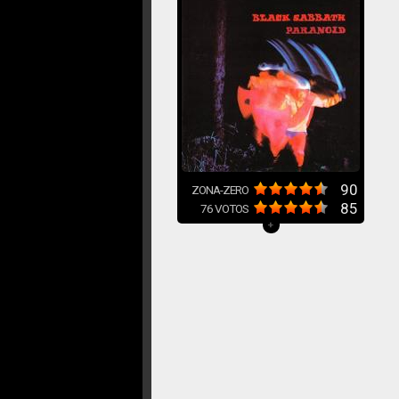
90
ZONA-ZERO
85
76
VOTOS
+