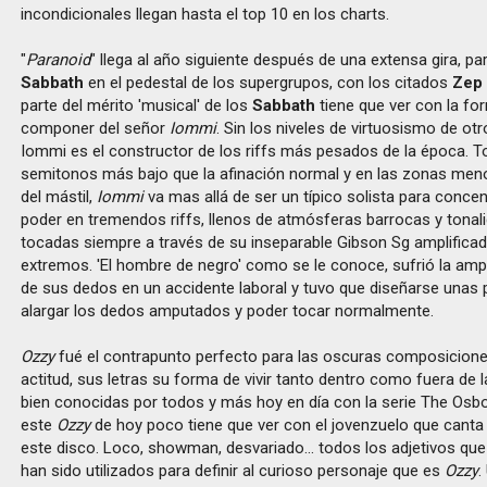
incondicionales llegan hasta el top 10 en los charts.
"
Paranoid
" llega al año siguiente después de una extensa gira, pa
Sabbath
en el pedestal de los supergrupos, con los citados
Zep
parte del mérito 'musical' de los
Sabbath
tiene que ver con la fo
componer del señor
Iommi
. Sin los niveles de virtuosismo de otr
Iommi es el constructor de los riffs más pesados de la época. 
semitonos más bajo que la afinación normal y en las zonas men
del mástil,
Iommi
va mas allá de ser un típico solista para conce
poder en tremendos riffs, llenos de atmósferas barrocas y tona
tocadas siempre a través de su inseparable Gibson Sg amplificad
extremos. 'El hombre de negro' como se le conoce, sufrió la amp
de sus dedos en un accidente laboral y tuvo que diseñarse unas 
alargar los dedos amputados y poder tocar normalmente.
Ozzy
fué el contrapunto perfecto para las oscuras composicion
actitud, sus letras su forma de vivir tanto dentro como fuera de
bien conocidas por todos y más hoy en día con la serie The Osb
este
Ozzy
de hoy poco tiene que ver con el jovenzuelo que canta
este disco. Loco, showman, desvariado... todos los adjetivos que
han sido utilizados para definir al curioso personaje que es
Ozzy
.