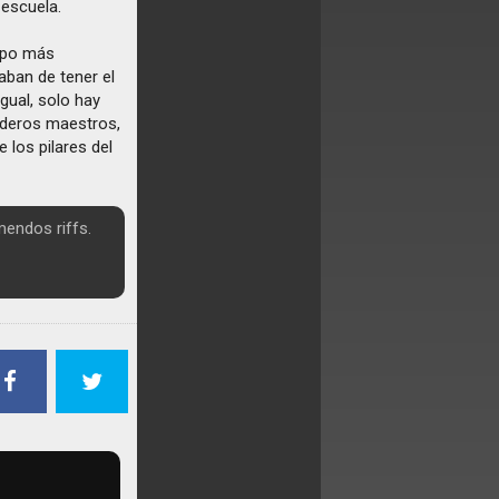
 escuela.
upo más
aban de tener el
gual, solo hay
daderos maestros,
los pilares del
endos riffs.