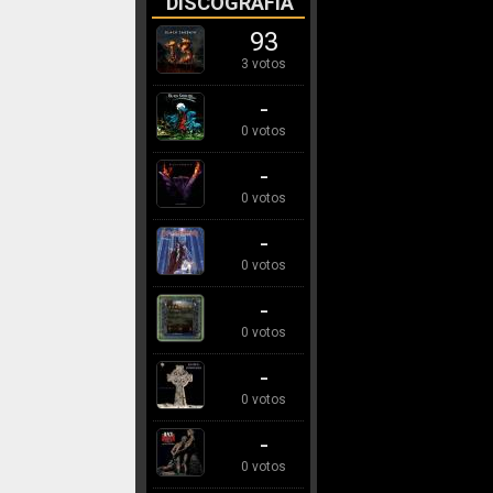
DISCOGRAFÍA
93
3 votos
-
0 votos
-
0 votos
-
0 votos
-
0 votos
-
0 votos
-
0 votos