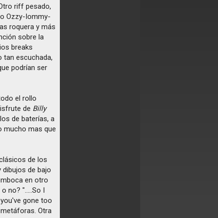
ro riff pesado,
uelo Ozzy-Iommy-
mas roquera y más
nción sobre la
rios breaks
go tan escuchada,
que podrían ser
odo el rollo
disfrute de
Billy
os de baterías, a
go mucho mas que
 clásicos de los
y dibujos de bajo
emboca en otro
 no? ".....So I
, you've gone too
in metáforas. Otra