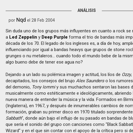
ANÁLISIS
Nqd
por
el 28 Feb 2004
Sin duda uno de los grupos más influyentes en cuanto a rock se r
a
Led Zeppelin
y
Deep Purple
forma el trio de bandas más imp
década de los 70. El legado de los ingleses es, a día de hoy, ampli
influenciando por igual a bandas heavys que grupos de stone rock
grunges o nu metaleros... cuando todo el mundo bebe de la mis
algo bueno debe de tener ese agua no?
Dejando a un lado su polémica imagen y actitud, los líos de
Ozzy
,
decapitados, los consejos del brujo
Alex Saunders
o los rumores
del demonio,
Tony Iommi
y sus muchachos sentaron las bases de
musicalmente como estéticamente e ideológicamente, abriendo l
nueva manera de entender la música y la vida. Formados en Bir
(Inglaterra), en 1967, y después de innumerables cambios de no
formación, graban su primer disco en 1970 titulado sorprendent
Sabbath
", donde aún bajo el influjo de su pasado en bandas de bl
que sería el sonido del grupo con canciones como "Black Sabbath"
Wizard" y en el que sin contar con el apoyo de la crítica pero si d