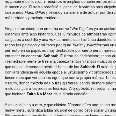
no posee mucha voz, ni recursos ni amplios conocimientos music
le hacen oiga. El solito redefinió el papel de frontman muy alejad
coetáneos
Plant
,
Gillan
y llevando su manera de actuar por derr
más tétricos y melodramáticos.
Empezar un disco con un tema como "War Pigs" es ya un adelan
estamos ante algo histórico. Casi 8 minutos de atmósferas opri
rasgados a cuchillo y una voz demente, casi histérica dándoles u
todos los políticos y militares por igual.
Butler
y
Ward
forman un 
perfecto en su papel, no muy destacable por cierto pero impresci
entender en concepto
Sabbath
. El ritmo es cadencioso, tenso q
irremediablemente te trae a la cabeza tantos y tantos músicos de
que copian descaradamente el hacer de los
Sabbath
. El solo de
con la tendencia en aquella época al virtuosismo y complicados 
tienen mas que ver con los egos que con la propia música. Un es
oscuro, donde mezcla dos o tres guitarras, dando siempre priorid
melodías que a las proezas técnicas. A propósito, recordar la ma
que hicieron
Faith No More
de la citada canción.
Y de un clásico a otro, y que clásico. "Paranoid" es uno de los me
heavy metal, autentica Biblia musical de como debe sonar un gru
Ritmos galopantes de los que tanto jugo sacaron luego grupos