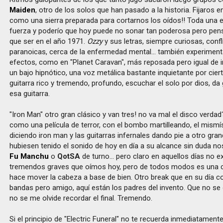
Maiden
, otro de los solos que han pasado a la historia. Fijaros e
como una sierra preparada para cortarnos los oídos!! Toda una e
fuerza y poderío que hoy puede no sonar tan poderosa pero pens
que ser en el año 1971.
Ozzy
y sus letras, siempre curiosas, confli
paranoicas, cerca de la enfermedad mental... también experiment
efectos, como en "Planet Caravan", más reposada pero igual de i
un bajo hipnótico, una voz metálica bastante inquietante por cier
guitarra rico y tremendo, profundo, escuchar el solo por dios, da 
esa guitarra.
"Iron Man" otro gran clásico y van tres! no va mal el disco verdad
como una película de terror, con el bombo martilleando, el mis
diciendo iron man y las guitarras infernales dando pie a otro grand
hubiesen tenido el sonido de hoy en día a su alcance sin duda no
Fu Manchu
o
QotSA
de turno... pero claro en aquellos días no ex
tremendos graves que oímos hoy, pero de todos modos es una c
hace mover la cabeza a base de bien. Otro break que en su día co
bandas pero amigo, aquí están los padres del invento. Que no se 
no se me olvide recordar el final. Tremendo.
Si el principio de "Electric Funeral" no te recuerda inmediatament