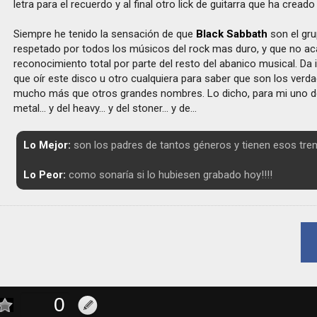
letra para el recuerdo y al final otro lick de guitarra que ha creado
Siempre he tenido la sensación de que
Black Sabbath
son el gr
respetado por todos los músicos del rock mas duro, y que no ac
reconocimiento total por parte del resto del abanico musical. Da i
que oír este disco u otro cualquiera para saber que son los ver
mucho más que otros grandes nombres. Lo dicho, para mi uno de 
metal... y del heavy... y del stoner... y de...
Lo Mejor:
son los padres de tantos géneros y tienen esos trem
Lo Peor:
como sonaría si lo hubiesen grabado hoy!!!!