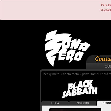
Para po
Si uste
CO
heavy metal / doom metal / power metal / hard ro
FICHA
NOTICIAS
DISCO