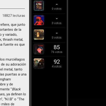
-
0 votos
18827 lecturas
-
0 votos
efiere, que junto
ortantes de la
-
o y variado,
0 votos
, thrash metal,
ma fuente es que
85
76 votos
 los murciélagos
92
 de su adoración
4 votos
l metal, tanto
as puertas a una
mingham
mbre y de
emente "
Black
ues, ya definen lo
, "N.I.B" o "The
e miles de