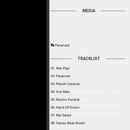
MEDIA
Paranoid
TRACKLIST
01. War Pigs
02. Paranoid
03. Planet Caravan
04. Iron Man
05. Electric Funeral
06. Hand Of Doom
07. Rat Salad
08. Fairies Wear Boots