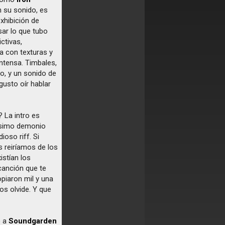
n su sonido, es
xhibición de
ar lo que tubo
ctivas,
a con texturas y
ntensa. Timbales,
to, y un sonido de
gusto oír hablar
? La intro es
mísimo demonio
ioso riff. Si
s reiríamos de los
istían los
anción que te
piaron mil y una
os olvide. Y que
e a
Soundgarden