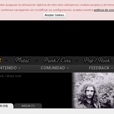
der asegurar la utilización óptima de este sitio utilizamos cookies propias y de terce
d continúa navegando sin modificar su configuración, acepta nuestra
política de coo
Aceptar Cookies
NTENIDO
COMUNIDAD
FEEDBACK
ck / blues rock
S (12)
MEDIA (1)