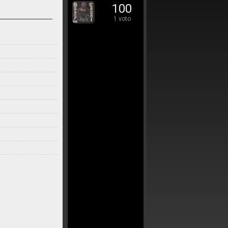
100
1 voto