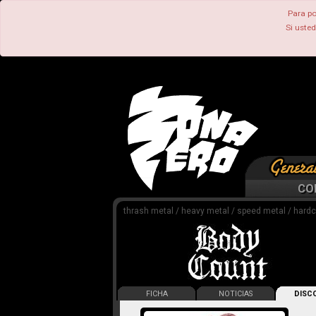
Para po
Si uste
CO
thrash metal / heavy metal / speed metal / hardc
FICHA
NOTICIAS
DISCO