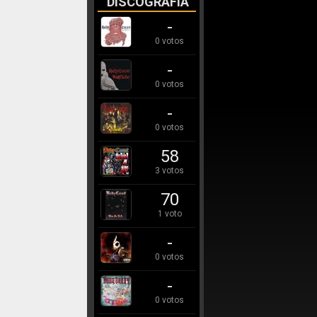
DISCOGRAFÍA
-
0 votos
-
0 votos
-
0 votos
58
3 votos
70
1 voto
-
0 votos
-
0 votos