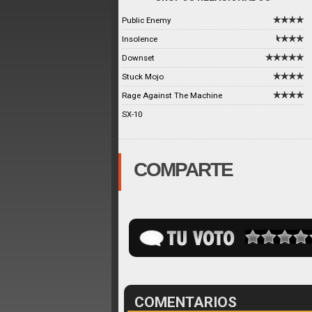
Public Enemy
Insolence
Downset
Stuck Mojo
Rage Against The Machine
SX-10
COMPARTE
COMENTARIOS