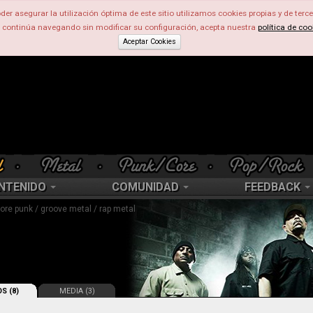
der asegurar la utilización óptima de este sitio utilizamos cookies propias y de terce
d continúa navegando sin modificar su configuración, acepta nuestra
política de coo
Aceptar Cookies
NTENIDO
COMUNIDAD
FEEDBACK
ore punk / groove metal / rap metal
S (8)
MEDIA (3)