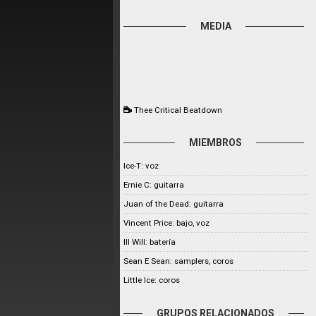
MEDIA
Thee Critical Beatdown
MIEMBROS
Ice-T: voz
Ernie C: guitarra
Juan of the Dead: guitarra
Vincent Price: bajo, voz
Ill Will: batería
Sean E Sean: samplers, coros
Little Ice: coros
GRUPOS RELACIONADOS