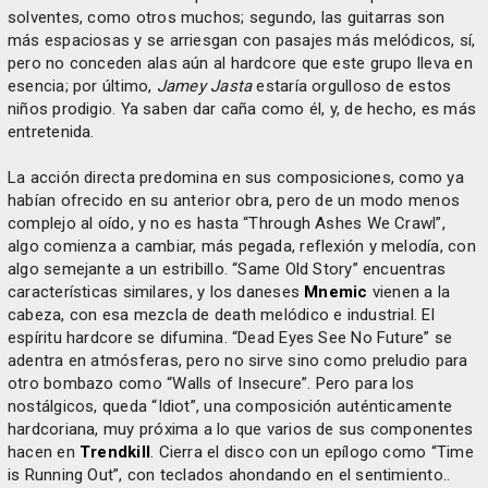
solventes, como otros muchos; segundo, las guitarras son
más espaciosas y se arriesgan con pasajes más melódicos, sí,
pero no conceden alas aún al hardcore que este grupo lleva en
esencia; por último,
Jamey Jasta
estaría orgulloso de estos
niños prodigio. Ya saben dar caña como él, y, de hecho, es más
entretenida.
La acción directa predomina en sus composiciones, como ya
habían ofrecido en su anterior obra, pero de un modo menos
complejo al oído, y no es hasta “Through Ashes We Crawl”,
algo comienza a cambiar, más pegada, reflexión y melodía, con
algo semejante a un estribillo. “Same Old Story” encuentras
características similares, y los daneses
Mnemic
vienen a la
cabeza, con esa mezcla de death melódico e industrial. El
espíritu hardcore se difumina. “Dead Eyes See No Future” se
adentra en atmósferas, pero no sirve sino como preludio para
otro bombazo como “Walls of Insecure”. Pero para los
nostálgicos, queda “Idiot”, una composición auténticamente
hardcoriana, muy próxima a lo que varios de sus componentes
hacen en
Trendkill
. Cierra el disco con un epílogo como “Time
is Running Out”, con teclados ahondando en el sentimiento..