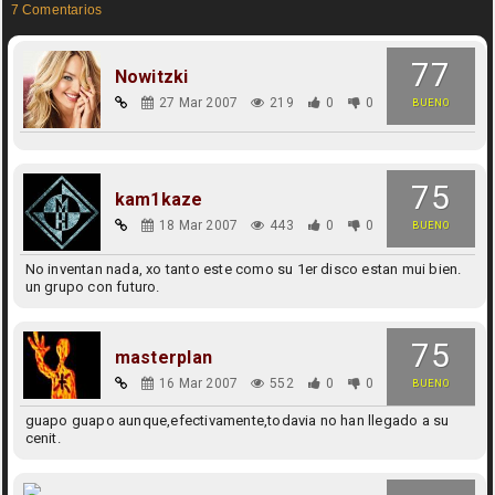
7 Comentarios
77
Nowitzki
27 Mar 2007
219
0
0
BUENO
75
kam1kaze
18 Mar 2007
443
0
0
BUENO
No inventan nada, xo tanto este como su 1er disco estan mui bien.
un grupo con futuro.
75
masterplan
16 Mar 2007
552
0
0
BUENO
guapo guapo aunque,efectivamente,todavia no han llegado a su
cenit.