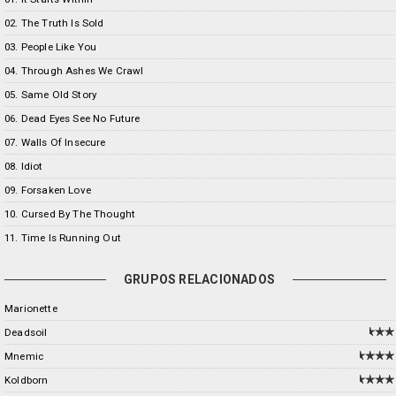
02. The Truth Is Sold
03. People Like You
04. Through Ashes We Crawl
05. Same Old Story
06. Dead Eyes See No Future
07. Walls Of Insecure
08. Idiot
09. Forsaken Love
10. Cursed By The Thought
11. Time Is Running Out
GRUPOS RELACIONADOS
Marionette
Deadsoil
Mnemic
Koldborn