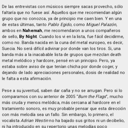
De las entrevistas con músicos siempre sacas provecho, sólo
faltaría que no fuese así. Aquellos que me recomiendan algún
grupo que no conozca, ya de principio me caen bien. Y en una
de estas últimas, tanto
Pablo Egido
, como
Miguel Palazón
,
ambos en
Nahemah
, me recomendaron a unos compañeros
de sello,
By Night
. Cuando los vi en la lista, fue fácil decidirme,
como no. Banda nacida en la cuna del metal europeo, es decir,
Suecia. No será difícil adivinar por donde van los tiros. Si, una
banda más a la inacabable lista de grupos que mezclan death
metal melódico y hardcore, pensé en un principio. Pero, ya
estaba sobre aviso de que tenían chicha por donde coger, y
dejando de lado apreciaciones personales, dosis de realidad no
le falta a esta afirmación.
Pese a su juventud, saben dar caña y no se arrugan. Pero si lo
comparamos con su anterior de 2005 “
Burn the Flags
”, mucho
más cruda y menos melódica, más cercana al hardcore en el
tratamiento sonoro, es muy probable pensar que esta dirección
con más melodía sea un fallo. Sin embargo, lo primero, el
vocalista
Adrian Westin
no ha bajado sus gritos ni un decibelio,
ni ha introducido en su repertorio unas melodías poco