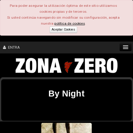
Para poder asegurar la utilización óptima de este sitio utilizamos
cookies propias y de terceros.
Si usted continúa navegando sin modificar su configuración, acepta
nuestra
política de cookies
.
Aceptar Cookies
ENTRA
CONTENIDO
COMUNIDAD
By Night
FEEEDBACK
FOROS