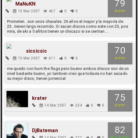
79
MaNuKN
15 Mar 2007
467
0
0
BUENO
Prometen...son unos chavales. 26 años el mayor y la mayoría de
23...tienen largo recorrido. Si sacan discos como este con 23, pos
mira, de aki a 5 añitos tienen un discazo si se centran....
70
sicsicsic
15 Mar 2007
611
0
0
BUENO
me quedo con burn the flags pero bueno ambos discos son de un
nivel bastante bueno, yo tambien creo que todavia no han sacado
su mejor disco, tienen potencial
75
krater
14 Mar 2007
234
0
0
BUENO
82
DjBateman
14 Mar 2007
227
0
0
MUY BUENO