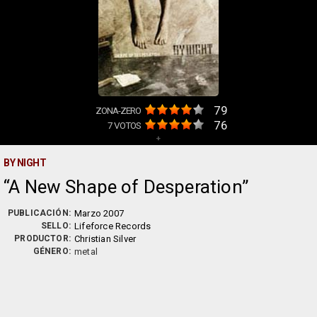
79
ZONA-ZERO
76
7
VOTOS
+
BY NIGHT
A New Shape of Desperation
PUBLICACIÓN:
Marzo 2007
SELLO:
Lifeforce Records
PRODUCTOR:
Christian Silver
GÉNERO:
metal