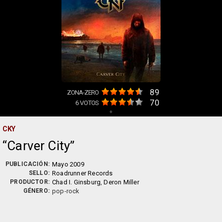
89
ZONA-ZERO
70
6
VOTOS
+
CKY
Carver City
PUBLICACIÓN:
Mayo 2009
SELLO:
Roadrunner Records
PRODUCTOR:
Chad I. Ginsburg
,
Deron Miller
GÉNERO:
pop-rock