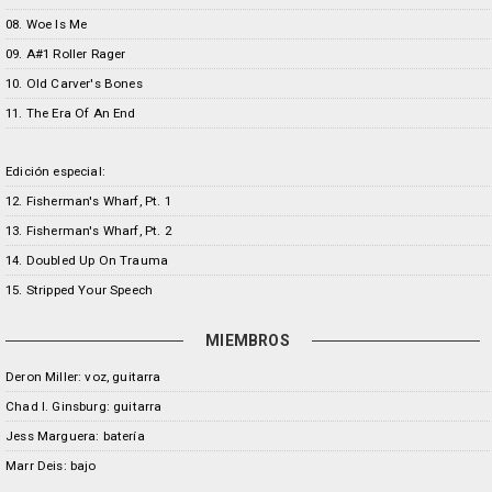
08. Woe Is Me
09. A#1 Roller Rager
10. Old Carver's Bones
11. The Era Of An End
Edición especial:
12. Fisherman's Wharf, Pt. 1
13. Fisherman's Wharf, Pt. 2
14. Doubled Up On Trauma
15. Stripped Your Speech
MIEMBROS
Deron Miller: voz, guitarra
Chad I. Ginsburg: guitarra
Jess Marguera: batería
Marr Deis: bajo