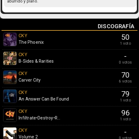
aburrido y plano.
DISCOGRAFÍA
CKY
50
The Phoenix
1 voto
CKY
-
B-Sides & Rarities
0 votos
CKY
70
Carver City
6 votos
CKY
79
An Answer Can Be Found
1 voto
CKY
96
Infiltrate•Destroy•R...
1 voto
CKY
-
Volume 2
0 votos