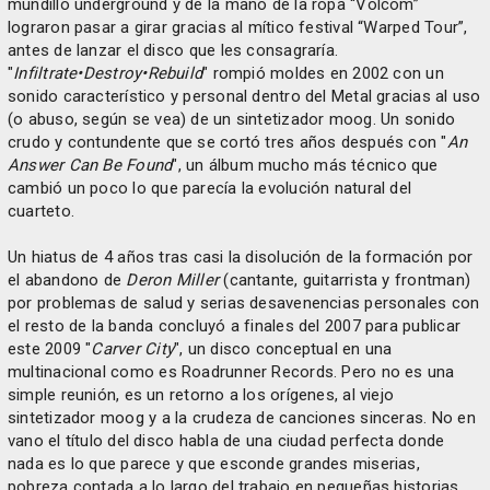
mundillo underground y de la mano de la ropa “Volcom”
lograron pasar a girar gracias al mítico festival “Warped Tour”,
antes de lanzar el disco que les consagraría.
"
Infiltrate•Destroy•Rebuild
" rompió moldes en 2002 con un
sonido característico y personal dentro del Metal gracias al uso
(o abuso, según se vea) de un sintetizador moog. Un sonido
crudo y contundente que se cortó tres años después con "
An
Answer Can Be Found
", un álbum mucho más técnico que
cambió un poco lo que parecía la evolución natural del
cuarteto.
Un hiatus de 4 años tras casi la disolución de la formación por
el abandono de
Deron Miller
(cantante, guitarrista y frontman)
por problemas de salud y serias desavenencias personales con
el resto de la banda concluyó a finales del 2007 para publicar
este 2009 "
Carver City
", un disco conceptual en una
multinacional como es Roadrunner Records. Pero no es una
simple reunión, es un retorno a los orígenes, al viejo
sintetizador moog y a la crudeza de canciones sinceras. No en
vano el título del disco habla de una ciudad perfecta donde
nada es lo que parece y que esconde grandes miserias,
pobreza contada a lo largo del trabajo en pequeñas historias