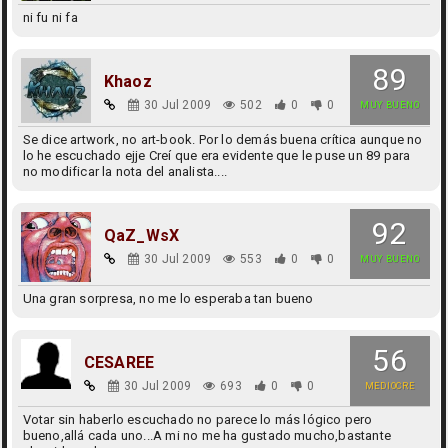
ni fu ni fa
89
Khaoz
30 Jul 2009
502
0
0
MUY BUENO
Se dice artwork, no art-book. Por lo demás buena crítica aunque no
lo he escuchado ejje Creí que era evidente que le puse un 89 para
no modificar la nota del analista....
92
QaZ_WsX
30 Jul 2009
553
0
0
MUY BUENO
Una gran sorpresa, no me lo esperaba tan bueno
56
CESAREE
30 Jul 2009
693
0
0
MEDIOCRE
Votar sin haberlo escuchado no parece lo más lógico pero
bueno,allá cada uno...A mi no me ha gustado mucho,bastante