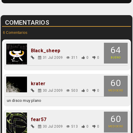
COMENTARIOS
6 Comentarios
64
Black_sheep
31 Jul 2009
311
0
0
BUENO
60
krater
30 Jul 2009
503
0
0
MEDIOCRE
un disco muy plano
60
fear57
30 Jul 2009
513
0
0
MEDIOCRE