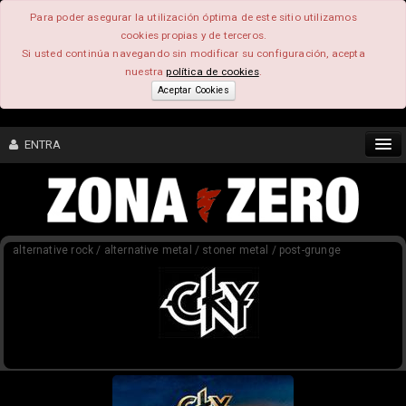
Para poder asegurar la utilización óptima de este sitio utilizamos
cookies propias y de terceros.
Si usted continúa navegando sin modificar su configuración, acepta
nuestra
política de cookies
.
Aceptar Cookies
ENTRA
CONTENIDO
alternative rock / alternative metal / stoner metal / post-grunge
COMUNIDAD
FEEEDBACK
FOROS