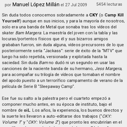
Manuel López Millán
5454 lecturas
por
el 27 Jul 2009
Sin duda todos conocemos sobradamente a
CKY
(o
Camp Kill
Yourself
) aunque en sus inicios, y para la mayoría de nosotros,
solo era una banda de Metal que sonaba tras los vídeos del
skater
Bam Margera
. La maestría del joven con la tabla y las
locuras/portentos físicos que él y sus bizarros amigos
grababan fueron, sin duda alguna, vídeos precursores de lo que
posteriormente sería “Jackass”: serie de éxito de la “MTV” que
luego ha sido repetida, versionada y explotada hasta la
saciedad. Sin duda
Bam
no dudó ni un segundo en usar las
canciones de la naciente banda de su hermano,
Jess Margera
,
para acompañar su trilogía de vídeos que tomaban el nombre
del apodo puesto a un terrorífico campamento de verano de la
película de Serie B “Sleepaway Camp”.
Ese fue su salto a la palestra pero el cuarteto empezó a
componer mucho antes, en su época de instituto, bajo el
nombre de
oiL
. Los años, la experiencia, los buenos directos y
la suerte les llevaron a auto-editarse dos trabajos ("
CKY:
Volume 1
" y "
CKY: Volume 2
") que pronto les encubrirían en el