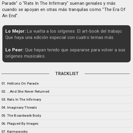
Parade" o "Rats In The Infirmary" suenan geniales y más
cuando se apoyan en otras más tranquilas como "The Era Of
An End".
Lo Mejor:
La vuelta a los orígenes. El art-book del trabajo.
Que haya una edición especial con cuatro temas más.
Lo Peor:
Que hayan tenido que separarse para volver a sus
orígenes musicales.
TRACKLIST
01. Hellions On Parade
02. ...And She Never Returned
03. Rats In The Infirmary
04. Imaginary Threats
05. The Boardwalk Body
06. Plagued By Images
07. Karmaworks