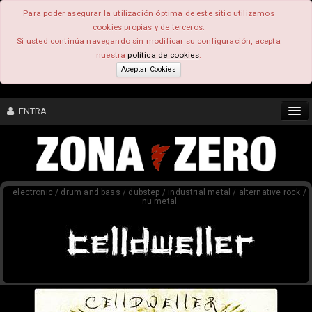
Para poder asegurar la utilización óptima de este sitio utilizamos
cookies propias y de terceros.
Si usted continúa navegando sin modificar su configuración, acepta
nuestra
política de cookies
.
Aceptar Cookies
ENTRA
CONTENIDO
electronic / drum and bass / dubstep / industrial metal / alternative rock /
COMUNIDAD
nu metal
FEEEDBACK
FOROS