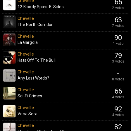
Chevelle
66
12 Bloody Spies: B-Sides...
2 votos
Chevelle
63
The North Corridor
7 votos
Chevelle
90
La Gárgola
1 voto
Chevelle
79
Hats Off To The Bull
3 votos
Chevelle
-
Any Last Words?
0 votos
Chevelle
66
Sci-Fi Crimes
4 votos
Chevelle
92
Vena Sera
4 votos
Chevelle
82