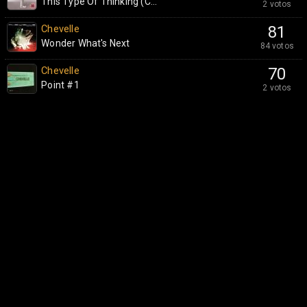
This Type Of Thinking (C...
2 votos
Chevelle
81
Wonder What's Next
84 votos
Chevelle
70
Point #1
2 votos