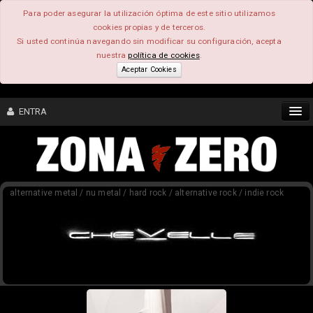
Para poder asegurar la utilización óptima de este sitio utilizamos
cookies propias y de terceros.
Si usted continúa navegando sin modificar su configuración, acepta
nuestra
política de cookies
.
Aceptar Cookies
ENTRA
CONTENIDO
alternative metal / nu metal / hard rock / alternative rock / indie rock
COMUNIDAD
FEEEDBACK
FOROS