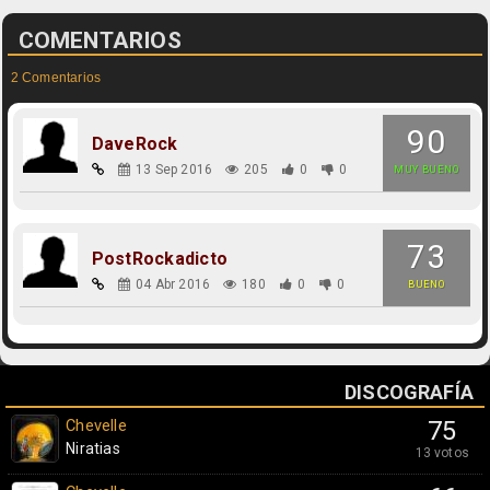
COMENTARIOS
2 Comentarios
90
DaveRock
13 Sep 2016
205
0
0
MUY BUENO
73
PostRockadicto
04 Abr 2016
180
0
0
BUENO
DISCOGRAFÍA
Chevelle
75
Niratias
13 votos