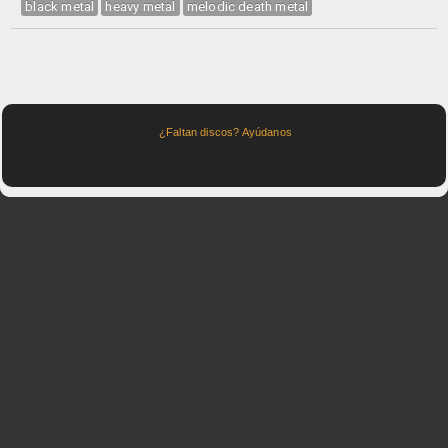
black metal
heavy metal
melodic death metal
¿Faltan discos? Ayúdanos