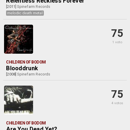
Relentless Reckless Forever
[2011]
Spinefarm Records
melodic death metal
75
1 voto
CHILDREN OF BODOM
Blooddrunk
[2008]
Spinefarm Records
75
4 votos
CHILDREN OF BODOM
Are You Dead Yet?