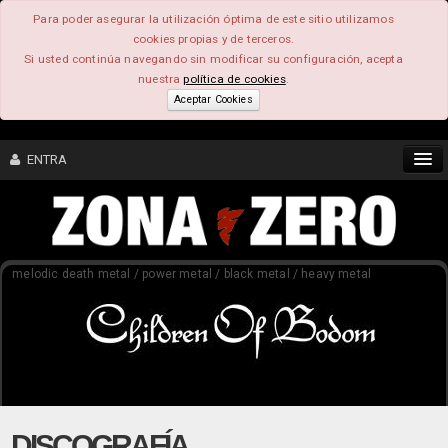
Para poder asegurar la utilización óptima de este sitio utilizamos
cookies propias y de terceros.
Si usted continúa navegando sin modificar su configuración, acepta
nuestra
política de cookies
.
Aceptar Cookies
ENTRA
CONTENIDO
melodic death metal / power metal / black metal / heavy metal
COMUNIDAD
FEEEDBACK
FOROS
DISCOGRAFÍA