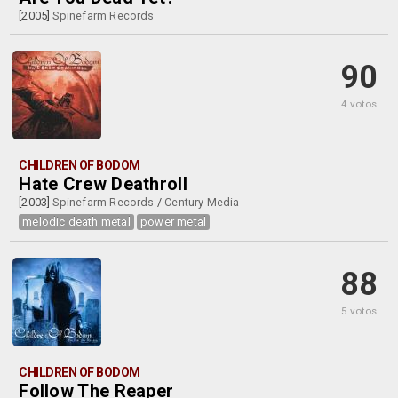
[2005]
Spinefarm Records
90
4 votos
CHILDREN OF BODOM
Hate Crew Deathroll
[2003]
Spinefarm Records
/
Century Media
melodic death metal
power metal
88
5 votos
CHILDREN OF BODOM
Follow The Reaper