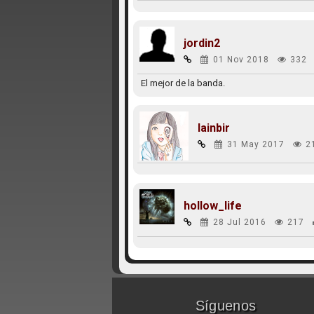
jordin2
01 Nov 2018
332
El mejor de la banda.
lainbir
31 May 2017
2
hollow_life
28 Jul 2016
217
Síguenos