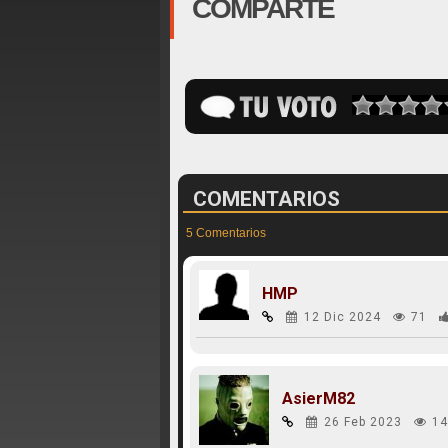
COMPARTE
COMENTARIOS
5 Comentarios
HMP
12 Dic 2024
71
AsierM82
26 Feb 2023
14