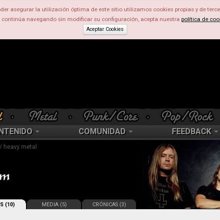
der asegurar la utilización óptima de este sitio utilizamos cookies propias y de terce
d continúa navegando sin modificar su configuración, acepta nuestra
política de coo
Aceptar Cookies
NTENIDO
COMUNIDAD
FEEDBACK
 / heavy metal
S (10)
MEDIA (5)
CRÓNICAS (3)