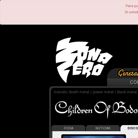
Para po
Si uste
CO
melodic death metal / power metal / black metal
FICHA
NOTICIAS
DISCO