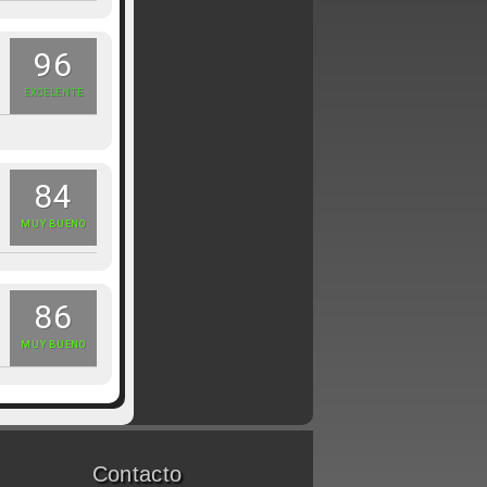
96
EXCELENTE
84
MUY BUENO
86
MUY BUENO
Contacto