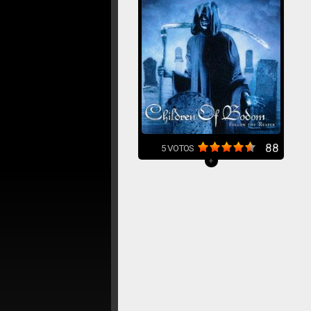
88
5
VOTOS
+