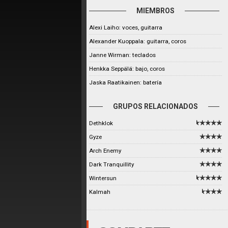
MIEMBROS
Alexi Laiho: voces, guitarra
Alexander Kuoppala: guitarra, coros
Janne Wirman: teclados
Henkka Seppälä: bajo, coros
Jaska Raatikainen: batería
GRUPOS RELACIONADOS
Dethklok
Gyze
Arch Enemy
Dark Tranquillity
Wintersun
Kalmah