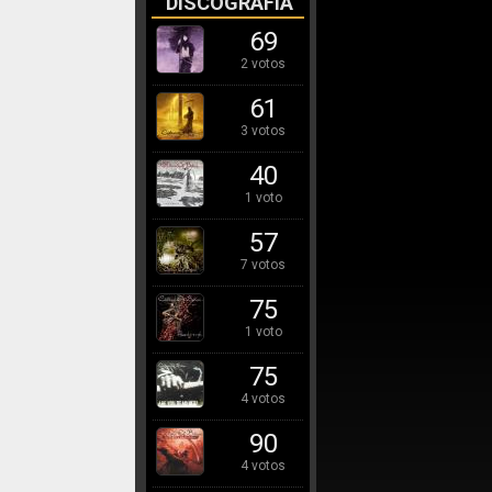
DISCOGRAFÍA
69
2 votos
61
3 votos
40
1 voto
57
7 votos
75
1 voto
75
4 votos
90
4 votos