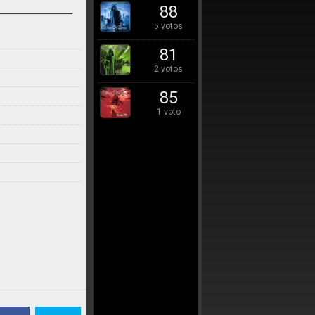
88
5 votos
81
2 votos
85
1 voto