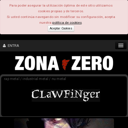
Para poder asegurar la utilización óptima de este sitio utilizamos
cookies propias y de terceros.
Si usted continúa navegando sin modificar su configuración, acepta
nuestra
política de cookies
.
Aceptar Cookies
ENTRA
CONTENIDO
rap metal / industrial metal / nu metal
COMUNIDAD
FEEEDBACK
FOROS