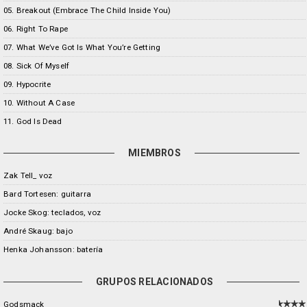
05. Breakout (Embrace The Child Inside You)
06. Right To Rape
07. What We’ve Got Is What You’re Getting
08. Sick Of Myself
09. Hypocrite
10. Without A Case
11. God Is Dead
MIEMBROS
Zak Tell_ voz
Bard Tortesen: guitarra
Jocke Skog: teclados, voz
André Skaug: bajo
Henka Johansson: batería
GRUPOS RELACIONADOS
Godsmack