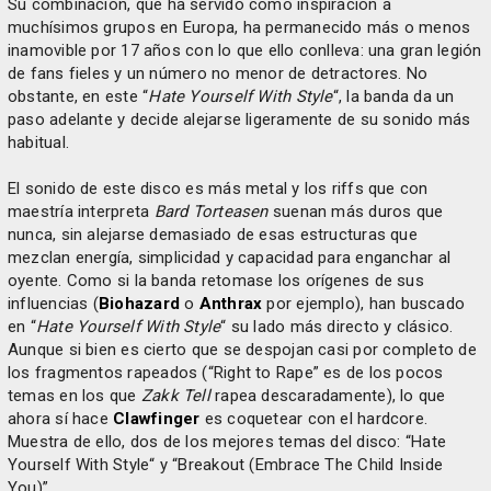
Su combinación, que ha servido como inspiración a
muchísimos grupos en Europa, ha permanecido más o menos
inamovible por 17 años con lo que ello conlleva: una gran legión
de fans fieles y un número no menor de detractores. No
obstante, en este “
Hate Yourself With Style
“, la banda da un
paso adelante y decide alejarse ligeramente de su sonido más
habitual.
El sonido de este disco es más metal y los riffs que con
maestría interpreta
Bard Torteasen
suenan más duros que
nunca, sin alejarse demasiado de esas estructuras que
mezclan energía, simplicidad y capacidad para enganchar al
oyente. Como si la banda retomase los orígenes de sus
influencias (
Biohazard
o
Anthrax
por ejemplo), han buscado
en “
Hate Yourself With Style
“ su lado más directo y clásico.
Aunque si bien es cierto que se despojan casi por completo de
los fragmentos rapeados (“Right to Rape” es de los pocos
temas en los que
Zakk Tell
rapea descaradamente), lo que
ahora sí hace
Clawfinger
es coquetear con el hardcore.
Muestra de ello, dos de los mejores temas del disco: “Hate
Yourself With Style“ y “Breakout (Embrace The Child Inside
You)”.