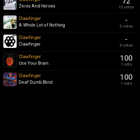
72
Zeros And Heroes
15 votos
Clawfinger
-
A Whole Lot of Nothing
0 votos
Clawfinger
-
Clawfinger
0 votos
Clawfinger
100
Use Your Brain
1 voto
Clawfinger
100
Deaf Dumb Blind
1 voto