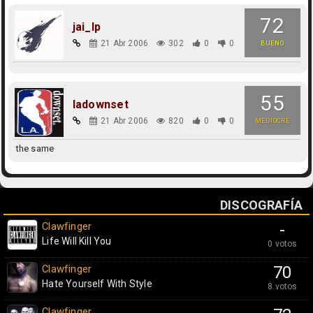
72
jai_lp
21 Abr 2006
302
0
0
BUENO
55
ladownset
21 Abr 2006
820
0
0
MEDIOCRE
the same
DISCOGRAFÍA
Clawfinger
-
Life Will Kill You
0 votos
Clawfinger
70
Hate Yourself With Style
8 votos
Clawfinger