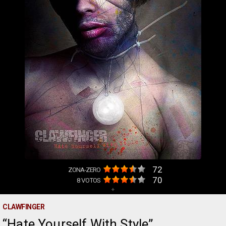
72
ZONA-ZERO
70
8
VOTOS
+
CLAWFINGER
Hate Yourself With Style