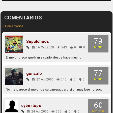
COMENTARIOS
8 Comentarios
79
Sepulchaos
16 Oct 2008
543
0
0
BUENO
El mejor disco que han sacado desde hace mucho
77
gonzalo
27 Abr 2006
545
0
0
BUENO
No me parece el mejor de su carrera, pero si un muy buen disco.
60
cybertopo
24 Abr 2006
655
0
0
MEDIOCRE