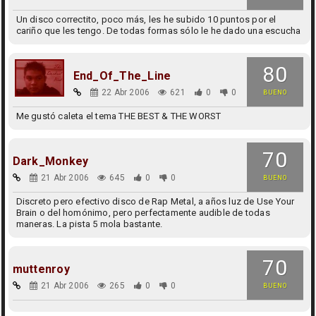
Un disco correctito, poco más, les he subido 10 puntos por el
cariño que les tengo. De todas formas sólo le he dado una escucha
80
End_Of_The_Line
22 Abr 2006
621
0
0
BUENO
Me gustó caleta el tema THE BEST & THE WORST
70
Dark_Monkey
21 Abr 2006
645
0
0
BUENO
Discreto pero efectivo disco de Rap Metal, a años luz de Use Your
Brain o del homónimo, pero perfectamente audible de todas
maneras. La pista 5 mola bastante.
70
muttenroy
21 Abr 2006
265
0
0
BUENO