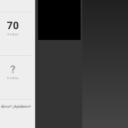
70
4 votos
?
0 votos
n disco? ¡Ayúdanos!