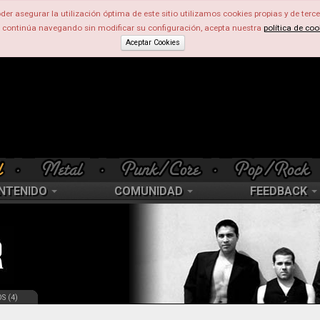
der asegurar la utilización óptima de este sitio utilizamos cookies propias y de terce
d continúa navegando sin modificar su configuración, acepta nuestra
política de coo
Aceptar Cookies
NTENIDO
COMUNIDAD
FEEDBACK
S (4)