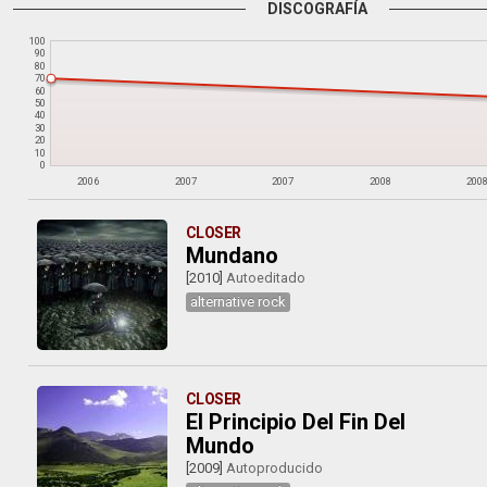
DISCOGRAFÍA
100
90
80
70
60
50
40
30
20
10
0
2006
2007
2007
2008
200
CLOSER
Mundano
[2010]
Autoeditado
alternative rock
CLOSER
El Principio Del Fin Del
Mundo
[2009]
Autoproducido