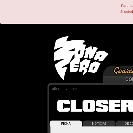
Para po
Si uste
CO
alternative rock
FICHA
NOTICIAS
DISCO