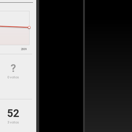
8
2009
?
0 votos
52
3 votos