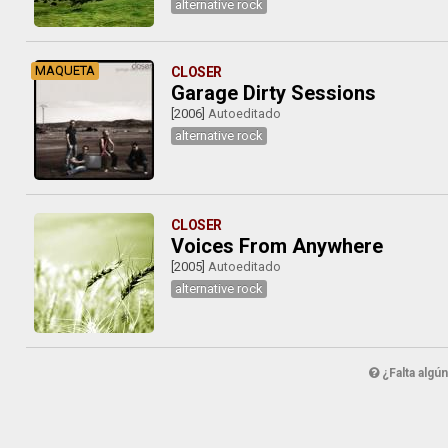
alternative rock
MAQUETA
CLOSER
Garage Dirty Sessions
[2006]
Autoeditado
alternative rock
CLOSER
Voices From Anywhere
[2005]
Autoeditado
alternative rock
¿Falta algú