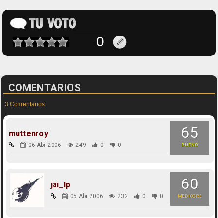
COMENTARIOS
3 Comentarios
65
muttenroy
06 Abr 2006
249
0
0
BUENO
60
jai_lp
05 Abr 2006
232
0
0
MEDIOCRE