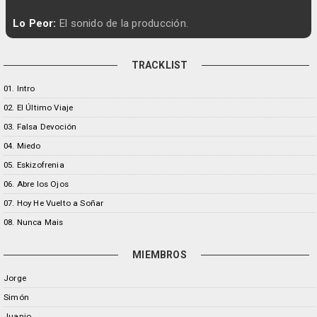
Lo Peor:
El sonido de la producción.
TRACKLIST
01. Intro
02. El Último Viaje
03. Falsa Devoción
04. Miedo
05. Eskizofrenia
06. Abre los Ojos
07. Hoy He Vuelto a Soñar
08. Nunca Mais
MIEMBROS
Jorge
Simón
Juanjo