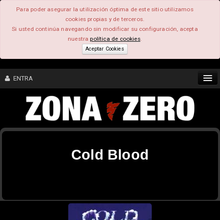
Para poder asegurar la utilización óptima de este sitio utilizamos
cookies propias y de terceros.
Si usted continúa navegando sin modificar su configuración, acepta
nuestra
política de cookies
.
Aceptar Cookies
ENTRA
CONTENIDO
COMUNIDAD
Cold Blood
FEEEDBACK
FOROS