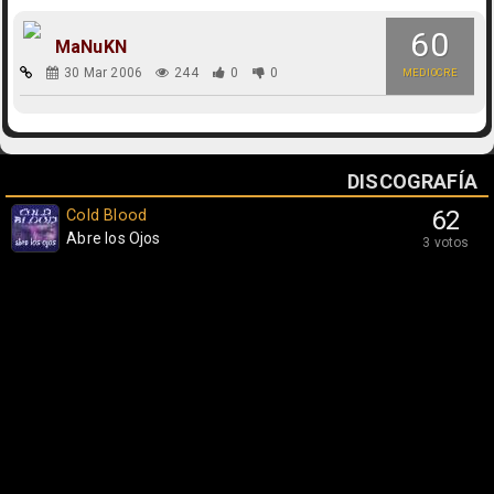
60
MaNuKN
30 Mar 2006
244
0
0
MEDIOCRE
DISCOGRAFÍA
Cold Blood
62
Abre los Ojos
3 votos