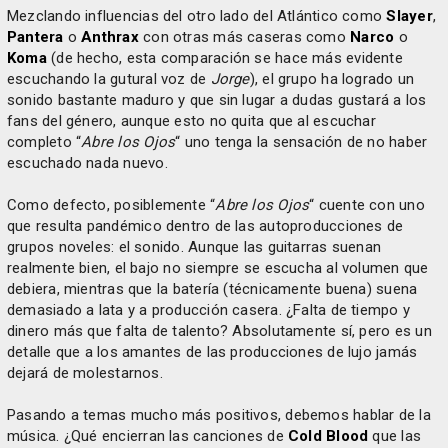
Mezclando influencias del otro lado del Atlántico como
Slayer
,
Pantera
o
Anthrax
con otras más caseras como
Narco
o
Koma
(de hecho, esta comparación se hace más evidente
escuchando la gutural voz de
Jorge
), el grupo ha logrado un
sonido bastante maduro y que sin lugar a dudas gustará a los
fans del género, aunque esto no quita que al escuchar
completo “
Abre los Ojos
“ uno tenga la sensación de no haber
escuchado nada nuevo.
Como defecto, posiblemente “
Abre los Ojos
“ cuente con uno
que resulta pandémico dentro de las autoproducciones de
grupos noveles: el sonido. Aunque las guitarras suenan
realmente bien, el bajo no siempre se escucha al volumen que
debiera, mientras que la batería (técnicamente buena) suena
demasiado a lata y a producción casera. ¿Falta de tiempo y
dinero más que falta de talento? Absolutamente sí, pero es un
detalle que a los amantes de las producciones de lujo jamás
dejará de molestarnos.
Pasando a temas mucho más positivos, debemos hablar de la
música. ¿Qué encierran las canciones de
Cold Blood
que las