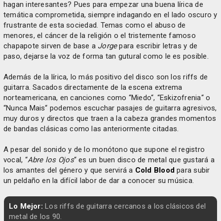
hagan interesantes? Pues para empezar una buena lírica de
temática comprometida, siempre indagando en el lado oscuro y
frustrante de esta sociedad. Temas como el abuso de
menores, el cáncer de la religión o el tristemente famoso
chapapote sirven de base a
Jorge
para escribir letras y de
paso, dejarse la voz de forma tan gutural como le es posible.
Además de la lírica, lo más positivo del disco son los riffs de
guitarra. Sacados directamente de la escena extrema
norteamericana, en canciones como “Miedo“, “Eskizofrenia“ o
“Nunca Mais“ podemos escuchar pasajes de guitarra agresivos,
muy duros y directos que traen a la cabeza grandes momentos
de bandas clásicas como las anteriormente citadas.
A pesar del sonido y de lo monótono que supone el registro
vocal, “
Abre los Ojos
“ es un buen disco de metal que gustará a
los amantes del género y que servirá a
Cold Blood
para subir
un peldaño en la difícil labor de dar a conocer su música.
Lo Mejor:
Los riffs de guitarra cercanos a los clásicos del
metal de los 90.