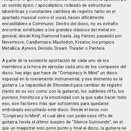
un sonido épico / apocalíptico, rodeado de estructuras
laberínticas y constantes cambios de registro tanto en el
apartado musical como el vocal, hacen difícilmente
encasillables a Communic. Dentro del disco, no es extraño
encontrar similitudes a los grandes clásicos del metal en
general, desde King Diamond hasta Jag Panzer, pasando por
Nevermore, Candlemass, Mastodon, Kreator, los propios
Metallica, Ayreon, Deicide, Dream Theater o Pantera.
A parte de la excelente aportación de cada uno de los
miembros a la hora de ejecutar cada uno de los compases del
disco, hay algo que hace de “Conspiracy In Mind” un disco
especial en lo meramente instrumental, y ese elemento es la
guitarra. La capacidad de Stensland para cambiar de registro
(tanto en su voz como con la guitarra), los sublimes riffs, los
punteos frenéticos y la emotividad con la que sabe hacer todo
eso, son factores más que suficientes para quedarse
embobado escuchado este disco. Desde el inicio con
“Conpiracy In Mind”, el cual abre con poderosos riffs de
guitarra, hasta el último suspiro de “Silence Surrounds”, en el
que un magistral solo pone punto y final al disco, la guitarra se