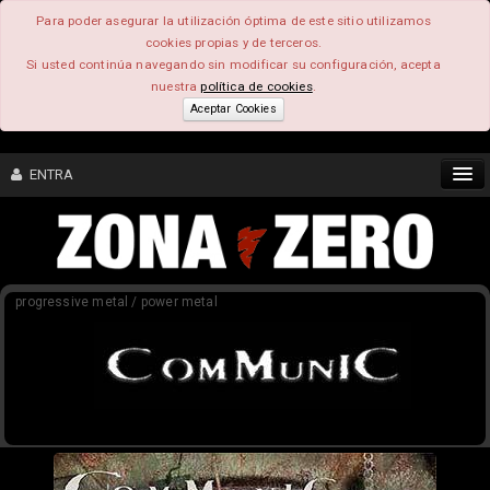
Para poder asegurar la utilización óptima de este sitio utilizamos
cookies propias y de terceros.
Si usted continúa navegando sin modificar su configuración, acepta
nuestra
política de cookies
.
Aceptar Cookies
ENTRA
CONTENIDO
progressive metal / power metal
COMUNIDAD
FEEEDBACK
FOROS