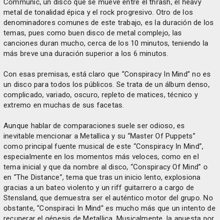
Communic, un disco que se mueve entre el thrash, el heavy
metal de tonalidad épica y el rock progresivo. Otro de los
denominadores comunes de este trabajo, es la duración de los
temas, pues como buen disco de metal complejo, las
canciones duran mucho, cerca de los 10 minutos, teniendo la
más breve una duración superior a los 6 minutos.
Con esas premisas, está claro que “Conspiracy In Mind” no es
un disco para todos los públicos. Se trata de un álbum denso,
complicado, variado, oscuro, repleto de matices, técnico y
extremo en muchas de sus facetas.
Aunque hablar de comparaciones suele ser odioso, es
inevitable mencionar a Metallica y su “Master Of Puppets”
como principal fuente musical de este “Conspiracy In Mind”,
especialmente en los momentos más veloces, como en el
tema inicial y que da nombre al disco, “Conspiracy Of Mind” o
en “The Distance”, tema que tras un inicio lento, explosiona
gracias a un bateo violento y un riff guitarrero a cargo de
Stensland, que demuestra ser el auténtico motor del grupo. No
obstante, “Conspiraci In Mind” es mucho más que un intento de
recuperar el génesis de Metallica. Musicalmente, la apuesta por