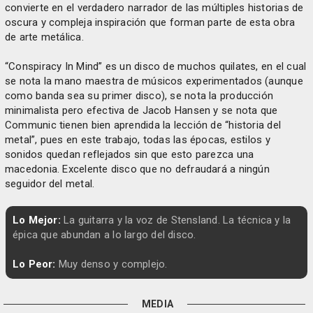
convierte en el verdadero narrador de las múltiples historias de
oscura y compleja inspiración que forman parte de esta obra
de arte metálica.
“Conspiracy In Mind” es un disco de muchos quilates, en el cual
se nota la mano maestra de músicos experimentados (aunque
como banda sea su primer disco), se nota la producción
minimalista pero efectiva de Jacob Hansen y se nota que
Communic tienen bien aprendida la lección de “historia del
metal”, pues en este trabajo, todas las épocas, estilos y
sonidos quedan reflejados sin que esto parezca una
macedonia. Excelente disco que no defraudará a ningún
seguidor del metal.
Lo Mejor:
La guitarra y la voz de Stensland. La técnica y la
épica que abundan a lo largo del disco.
Lo Peor:
Muy denso y complejo.
MEDIA