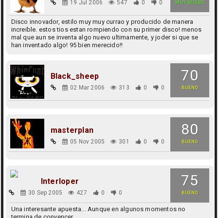
19 Jul 2006
547
0
0
MUY BUENO
Disco innovador, estilo muy muy currao y producido de manera
increible. estos tios estan rompiendo con su primer disco! menos
mal que aun se inventa algo nuevo ultimamente, y joder si que se
han inventado algo! 95 bien merecido!!
70
Black_sheep
02 Mar 2006
313
0
0
BUENO
80
masterplan
05 Nov 2005
301
0
0
BUENO
75
Interloper
30 Sep 2005
427
0
0
BUENO
Una interesante apuesta... Aunque en algunos momentos no
termina de convencer...