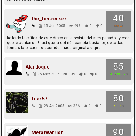
40
the_berzerker
15 Jun 2005
493
0
0
MALO
he leido la crítica de este disco en la revista del mes pasado , y creo
que le ponían un 3, así que la opinión cambia bastante, de todas
formas lo encuentro aburrido i nada original así que...
85
Alardoque
05 May 2005
309
0
0
MUY BUENO
80
fear57
28 Abr 2005
326
0
0
BUENO
90
MetalWarrior