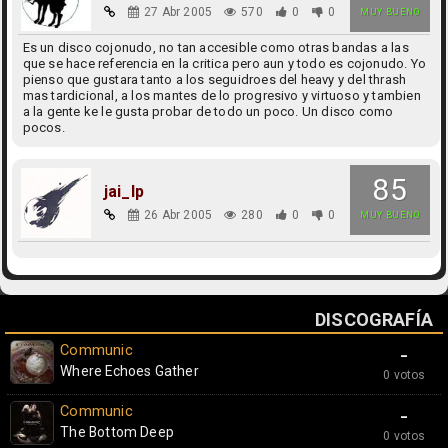
27 Abr 2005
570
0
0
MUY BUENO
Es un disco cojonudo, no tan accesible como otras bandas a las
que se hace referencia en la critica pero aun y todo es cojonudo. Yo
pienso que gustara tanto a los seguidroes del heavy y del thrash
mas tardicional, a los mantes de lo progresivo y virtuoso y tambien
a la gente ke le gusta probar de todo un poco. Un disco como
pocos.
85
jai_lp
26 Abr 2005
280
0
0
MUY BUENO
DISCOGRAFÍA
Communic
-
Where Echoes Gather
0 votos
Communic
-
The Bottom Deep
0 votos