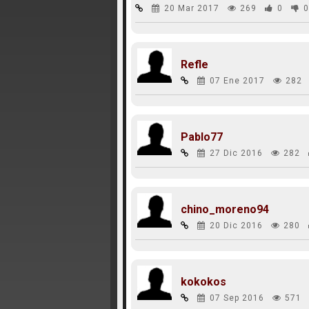
20 Mar 2017
269
0
0
Refle
07 Ene 2017
282
Pablo77
27 Dic 2016
282
chino_moreno94
20 Dic 2016
280
kokokos
07 Sep 2016
571