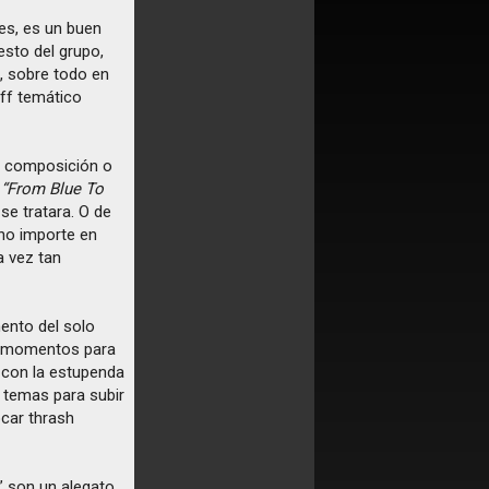
es, es un buen
resto del grupo,
, sobre todo en
iff temático
la composición o
r
“From Blue To
se tratara. O de
 no importe en
a vez tan
ento del solo
as momentos para
n con la estupenda
 temas para subir
car thrash
e” son un alegato