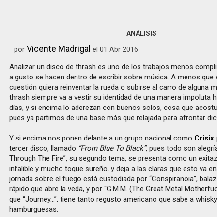
ANÁLISIS
Vicente Madrigal
por
el 01 Abr 2016
Analizar un disco de thrash es uno de los trabajos menos comp
a gusto se hacen dentro de escribir sobre música. A menos que 
cuestión quiera reinventar la rueda o subirse al carro de alguna m
thrash siempre va a vestir su identidad de una manera impoluta ha
días, y si encima lo aderezan con buenos solos, cosa que acost
pues ya partimos de una base más que relajada para afrontar dic
Y si encima nos ponen delante a un grupo nacional como
Crisix
tercer disco, llamado
“From Blue To Black”
, pues todo son alegrí
Through The Fire”, su segundo tema, se presenta como un exita
infalible y mucho toque sureño, y deja a las claras que esto va en
jornada sobre el fuego está custodiada por “Conspiranoia”, balaz
rápido que abre la veda, y por “G.M.M. (The Great Metal Motherfuck
que “Journey…”, tiene tanto regusto americano que sabe a whisky
hamburguesas.