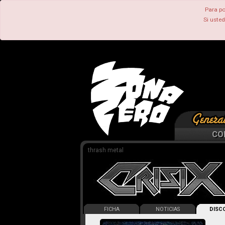
Para po
Si uste
CO
thrash metal
FICHA
NOTICIAS
DISCO