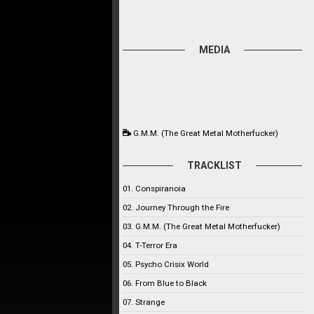
MEDIA
G.M.M. (The Great Metal Motherfucker)
TRACKLIST
01. Conspiranoia
02. Journey Through the Fire
03. G.M.M. (The Great Metal Motherfucker)
04. T-Terror Era
05. Psycho Crisix World
06. From Blue to Black
07. Strange