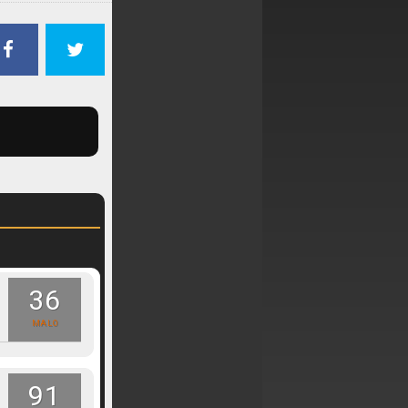
36
MALO
91