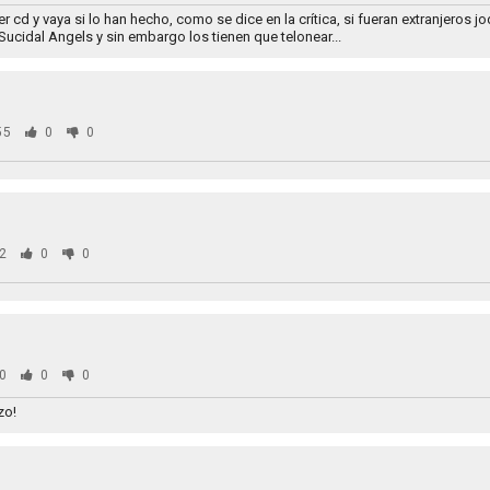
 cd y vaya si lo han hecho, como se dice en la crítica, si fueran extranjeros j
 Sucidal Angels y sin embargo los tienen que telonear...
55
0
0
2
0
0
0
0
0
zo!