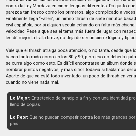
contra la Ley Mordaza en cinco lenguas diferentes. Da gusto que
parezca tan fresco como los primeros, algo complicado a veces 
Finalmente llega “Fallen”, un himno thrash de siete minutos basad
civil española, por si alguien seguía echando en falta más chicha 
velocidad. Pese a que sea el tema más fuera de lugar con respect
les dé mejor la tralla breve, no deja de ser un cierre lógico y típico
Vale que el thrash atraiga poca atención, o no tanta, desde que 
hacen tanto ruido como en los 80 y 90, pero eso no debería quita
se curra algo como esto. Es difícil encontrarse un álbum donde
nombrar puntos negativos, y más difícil todavía si hablamos del 
Aparte de que ya esté todo inventado, un poco de thrash en vena
cuando no viene nada mal.
Lo Mejor:
Entretenido de principio a fin y con una identidad pro
lleno de copias.
Lo Peor:
Que no puedan competir contra los más grandes por 
país.