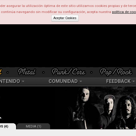
der asegurar la utilización óptima de este sitio utilizamos cookies propias y de terce
d continúa navegando sin modificar su configuración, acepta nuestra
política de coo
Aceptar Cookies
NTENIDO
COMUNIDAD
FEEDBACK
S (4)
MEDIA (1)