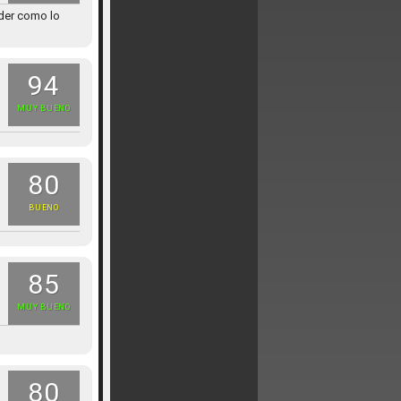
oder como lo
94
MUY BUENO
80
BUENO
85
MUY BUENO
80