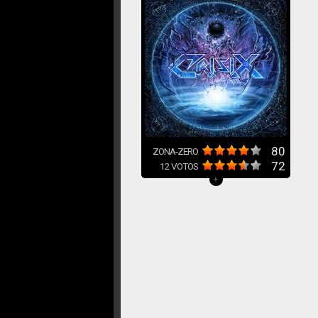
80
ZONA-ZERO
72
12
VOTOS
+