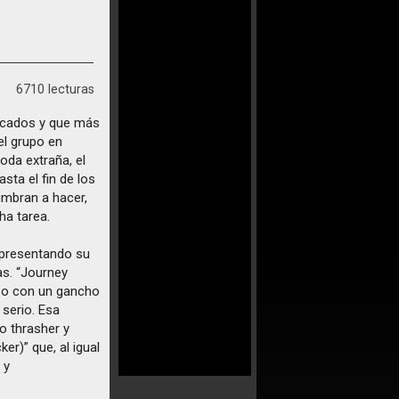
6710 lecturas
licados y que más
el grupo en
oda extraña, el
sta el fin de los
umbran a hacer,
ha tarea.
presentando su
as. “Journey
zo con un gancho
 serio. Esa
o thrasher y
er)” que, al igual
 y