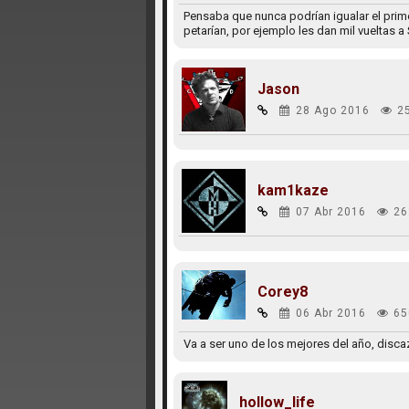
Pensaba que nunca podrían igualar el primer
petarían, por ejemplo les dan mil vueltas a
Jason
28 Ago 2016
2
kam1kaze
07 Abr 2016
26
Corey8
06 Abr 2016
65
Va a ser uno de los mejores del año, disca
hollow_life