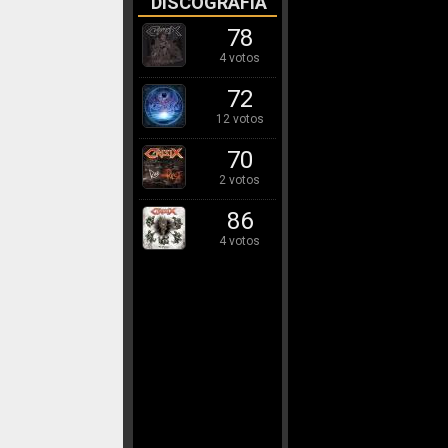
DISCOGRAFÍA
78
4 votos
72
12 votos
70
2 votos
86
4 votos