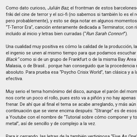
Como dato curioso,
Julián Baz
, el frontman de estos barcelones
friki del cine de terror y el sci-fi (no sabemos si también lo es el 
pero probablemente), y esto se deja notar en algunos momentos
“T-Terror Era”, canción enteramente dedicada a Terminator, con r
incluido al inicio y letras bien curradas (“
Run Sarah Connor!
”).
Una cualidad muy positiva es cómo la calidad de la producción, 
el ingenio se unen al mismo tiempo para que podamos escucha
Black”
como si de un grupo de Frankfurt o de la misma Bay Area 
Malasia, o de Brasil… porque han conseguido que la procedencia
absoluto. Para prueba esa “Psycho Crisix World”, tan clásica y a l
efectiva.
Muy serio el tema homónimo del disco, aunque el parón del mom
nos corte un poco el rollo, pues esto va a piñón y no hay apen
frenar. De ahí que al final el tema se acabe arreglando, y más aú
continuación que se viene encima después: “Strange” es de esos
a Youtube con el nombre de “Tutorial sobre cómo componer y to
metal”, así de sencillo y de complejo a la vez.
Para ir cerrando, las letras de la también vertiginosa “Five As On