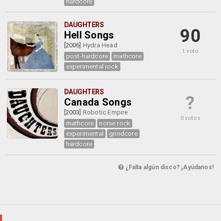
hardcore
DAUGHTERS
90
Hell Songs
[2006]
Hydra Head
1 voto
post-hardcore
mathcore
experimental rock
DAUGHTERS
?
Canada Songs
[2003]
Robotic Empire
0 votos
mathcore
noise rock
experimental
grindcore
hardcore
¿Falta algún disco? ¡Ayúdanos!