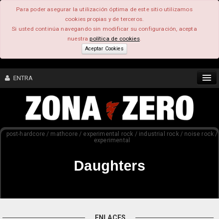
Para poder asegurar la utilización óptima de este sitio utilizamos
cookies propias y de terceros.
Si usted continúa navegando sin modificar su configuración, acepta
nuestra
política de cookies
.
Aceptar Cookies
ENTRA
CONTENIDO
post-hardcore / mathcore / experimental rock / industrial rock / noise rock /
COMUNIDAD
experimental
FEEEDBACK
Daughters
FOROS
ENLACES