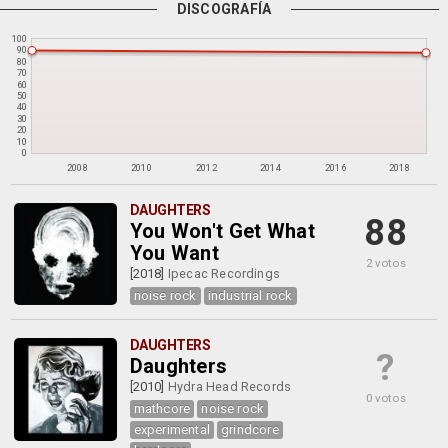
DISCOGRAFÍA
100
90
80
70
60
50
40
30
20
10
0
2008
2010
2012
2014
2016
2018
DAUGHTERS
88
You Won't Get What
You Want
2 votos
[2018]
Ipecac Recordings
noise rock
industrial rock
DAUGHTERS
?
Daughters
[2010]
Hydra Head Records
0 votos
mathcore
noise rock
experimental
grindcore