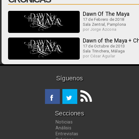
Dawn Of The Maya
17 de Febrero de 2018
Sala Zentral, Pamplona
por Jorge Azcona
Dawn of the Maya + Ch
17 de Octubre de 2013
Sala Trinchera, Málaga
por César Aguilar
Síguenos
Secciones
Noticias
Análisis
Entrevistas