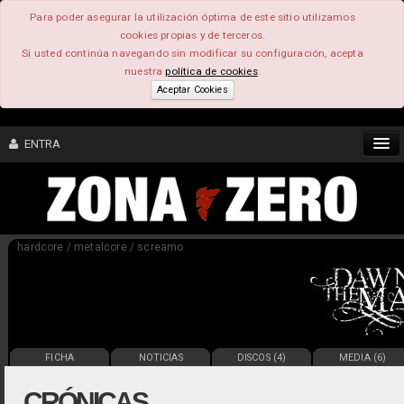
Para poder asegurar la utilización óptima de este sitio utilizamos
cookies propias y de terceros.
Si usted continúa navegando sin modificar su configuración, acepta
nuestra
política de cookies
.
Aceptar Cookies
ENTRA
CONTENIDO
hardcore / metalcore / screamo
COMUNIDAD
FEEEDBACK
FOROS
FICHA
NOTICIAS
DISCOS (4)
MEDIA (6)
CRÓNICAS